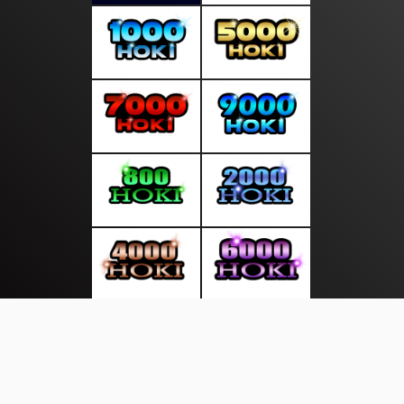
About Us
·
Contact Us
·
Terms & Conditions
·
© notedunia.com 2026. All rights are reserved