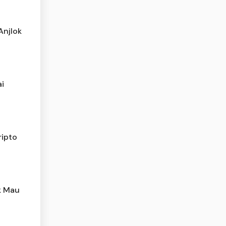
Anjlok
ai
ripto
k Mau