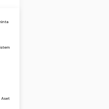
minta
sistem
i Aset