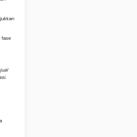
njukkan
 fase
jual
si.
a