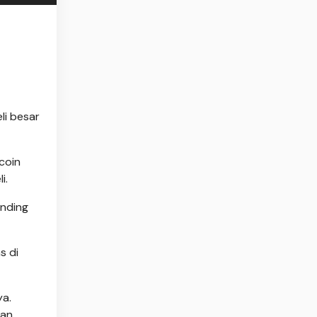
li besar
coin
i.
anding
s di
ya.
kan