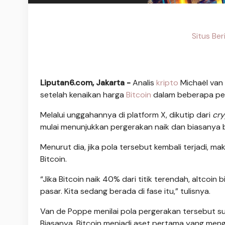
Situs Ber
Liputan6.com, Jakarta -
Analis
kripto
Michaël van
setelah kenaikan harga
Bitcoin
dalam beberapa pek
Melalui unggahannya di platform X, dikutip dari
cry
mulai menunjukkan pergerakan naik dan biasanya be
Menurut dia, jika pola tersebut kembali terjadi, m
Bitcoin.
“Jika Bitcoin naik 40% dari titik terendah, altcoi
pasar. Kita sedang berada di fase itu,” tulisnya.
Van de Poppe menilai pola pergerakan tersebut sud
Biasanya, Bitcoin menjadi aset pertama yang menga