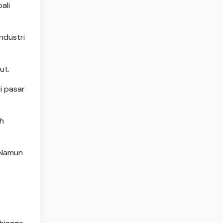
ali
ndustri
ut.
i pasar
ah
. Namun