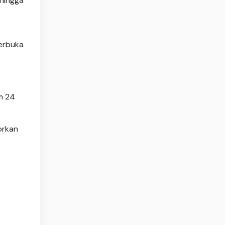
hingga
terbuka
am 24
orkan