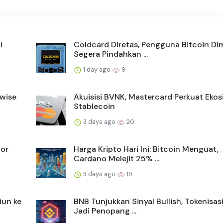
i
Coldcard Diretas, Pengguna Bitcoin Di
Segera Pindahkan ...
1 day ago
9
twise
Akuisisi BVNK, Mastercard Perkuat Eko
Stablecoin
3 days ago
20
tor
Harga Kripto Hari Ini: Bitcoin Menguat,
Cardano Melejit 25% ...
3 days ago
19
iun ke
BNB Tunjukkan Sinyal Bullish, Tokenisas
Jadi Penopang ...