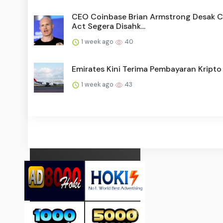
CEO Coinbase Brian Armstrong Desak Cl
Act Segera Disahk...
1 week ago
40
Emirates Kini Terima Pembayaran Kripto
1 week ago
43