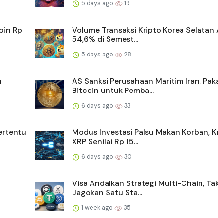
5 days ago
19
oin Rp
Volume Transaksi Kripto Korea Selatan 
54,6% di Semest...
5 days ago
28
n
AS Sanksi Perusahaan Maritim Iran, Pak
Bitcoin untuk Pemba...
6 days ago
33
ertentu
Modus Investasi Palsu Makan Korban, K
XRP Senilai Rp 15...
6 days ago
30
Visa Andalkan Strategi Multi-Chain, Ta
Jagokan Satu Sta...
1 week ago
35