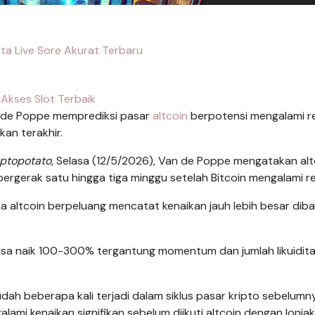
ita Live Sore Akurat Terbaru
Akses Slot Terbaik
 de Poppe memprediksi pasar
altcoin
berpotensi mengalami re
an terakhir.
ptopotato
, Selasa (12/5/2026), Van de Poppe mengatakan alt
rgerak satu hingga tiga minggu setelah Bitcoin mengalami rel
aka altcoin berpeluang mencatat kenaikan jauh lebih besar dib
n bisa naik 100-300% tergantung momentum dan jumlah likuidita
ah beberapa kali terjadi dalam siklus pasar kripto sebelumn
lami kenaikan signifikan sebelum diikuti altcoin dengan lonja