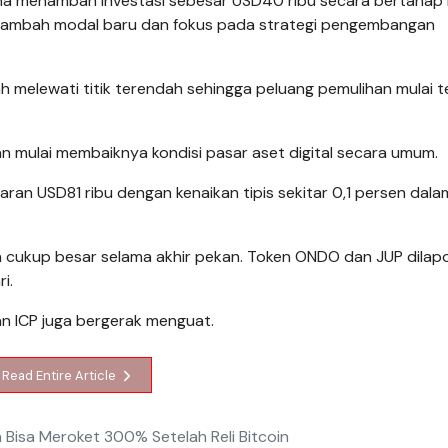
a menambah investasi sebesar USD40 ribu secara bertahap 
menambah modal baru dan fokus pada strategi pengembangan
h melewati titik terendah sehingga peluang pemulihan mulai 
mulai membaiknya kondisi pasar aset digital secara umum.
kisaran USD81 ribu dengan kenaikan tipis sekitar 0,1 persen dal
an cukup besar selama akhir pekan. Token ONDO dan JUP dilap
i.
dan ICP juga bergerak menguat.
Read Entire Article
oin Bisa Meroket 300% Setelah Reli Bitcoin