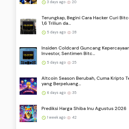
3 days ago
20
Terungkap, Begini Cara Hacker Curi Bitc
1,6 Triliun da...
5 days ago
28
Insiden Coldcard Guncang Kepercayaa
Investor, Sentimen Bitc...
5 days ago
25
Altcoin Season Berubah, Cuma Kripto T
yang Berpeluang...
6 days ago
35
Prediksi Harga Shiba Inu Agustus 2026
1 week ago
42