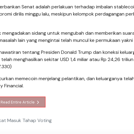
rbankan Senat adalah perlakuan terhadap imbalan stablecoi
promi dirilis minggu lalu, meskipun kelompok perdagangan pe
k mengadakan sidang untuk mengubah dan memberikan suar
asalah lain yang mengintai telah muncul ke permukaan yakni 
awatiran tentang Presiden Donald Trump dan koneksi kelua
lah menghasilkan sekitar USD 1,4 miliar atau Rp 24,26 triliun
7.330)
curkan memecoin menjelang pelantikan, dan keluarganya tela
 Financial.
Read Entire Article
ikat Masuk Tahap Voting