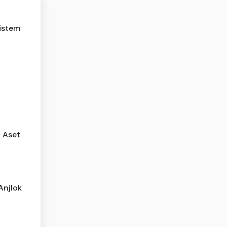
sistem
i Aset
Anjlok