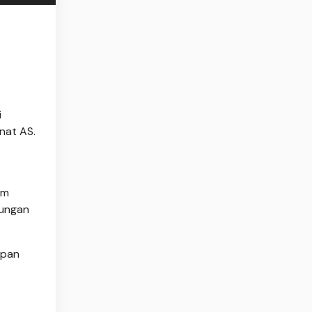
i
nat AS.
am
bungan
mpan