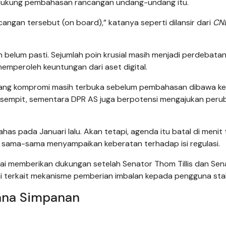
endukung pembahasan rancangan undang-undang itu.
cangan tersebut (on board),” katanya seperti dilansir dari
CN
 belum pasti. Sejumlah poin krusial masih menjadi perdebatan
emperoleh keuntungan dari aset digital.
luang kompromi masih terbuka sebelum pembahasan dibawa ke
sempit, sementara DPR AS juga berpotensi mengajukan peru
s pada Januari lalu. Akan tetapi, agenda itu batal di menit 
o sama-sama menyampaikan keberatan terhadap isi regulasi.
mulai memberikan dukungan setelah Senator Thom Tillis dan Sen
 terkait mekanisme pemberian imbalan kepada pengguna stab
ana Simpanan