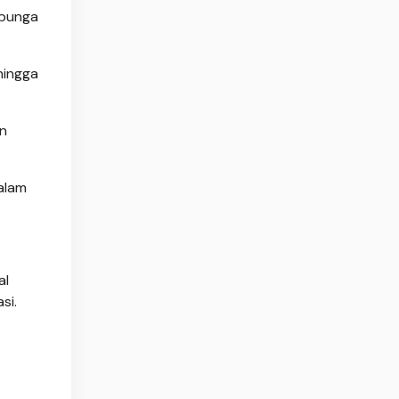
 bunga
hingga
an
Dalam
al
si.