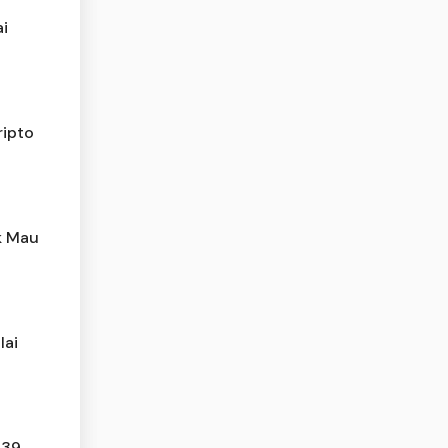
ai
ripto
k Mau
lai
139