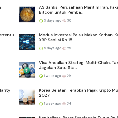
n
AS Sanksi Perusahaan Maritim Iran, Pak
Bitcoin untuk Pemba...
5 days ago
30
ertentu
Modus Investasi Palsu Makan Korban, K
XRP Senilai Rp 15...
5 days ago
25
Visa Andalkan Strategi Multi-Chain, Ta
Jagokan Satu Sta...
1 week ago
29
arity
Korea Selatan Terapkan Pajak Kripto Mu
2027
1 week ago
34
Kapitalisasi Pasar Stablecoin Turun Rp 