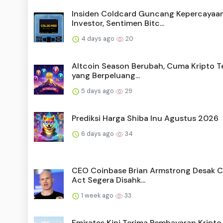
Insiden Coldcard Guncang Kepercayaa
Investor, Sentimen Bitc...
4 days ago
20
Altcoin Season Berubah, Cuma Kripto T
yang Berpeluang...
5 days ago
29
Prediksi Harga Shiba Inu Agustus 2026
6 days ago
34
CEO Coinbase Brian Armstrong Desak Cl
Act Segera Disahk...
1 week ago
33
Emirates Kini Terima Pembayaran Kripto