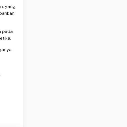
n, yang
rbankan
a pada
etika.
rganya
h