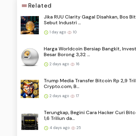
Related
Jika RUU Clarity Gagal Disahkan, Bos Bi
Sebut Industri ...
1 day ago
10
Harga Worldcoin Bersiap Bangkit, Inves
Besar Borong 3,32 ...
2 days ago
16
Trump Media Transfer Bitcoin Rp 2,9 Tril
Crypto.com, B...
2 days ago
17
Terungkap, Begini Cara Hacker Curi Bitc
1,6 Triliun da...
4 days ago
25