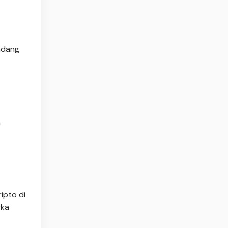
ndang
a
ipto di
gka