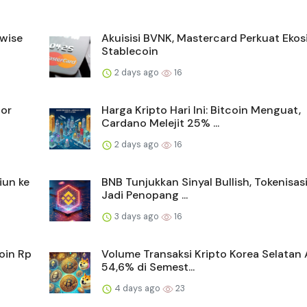
twise
Akuisisi BVNK, Mastercard Perkuat Eko
Stablecoin
2 days ago
16
tor
Harga Kripto Hari Ini: Bitcoin Menguat,
Cardano Melejit 25% ...
2 days ago
16
iun ke
BNB Tunjukkan Sinyal Bullish, Tokenisas
Jadi Penopang ...
3 days ago
16
oin Rp
Volume Transaksi Kripto Korea Selatan 
54,6% di Semest...
4 days ago
23