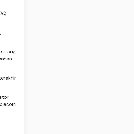
BC
,
,
 sidang
bahan
terakhir
ator
lecoin.