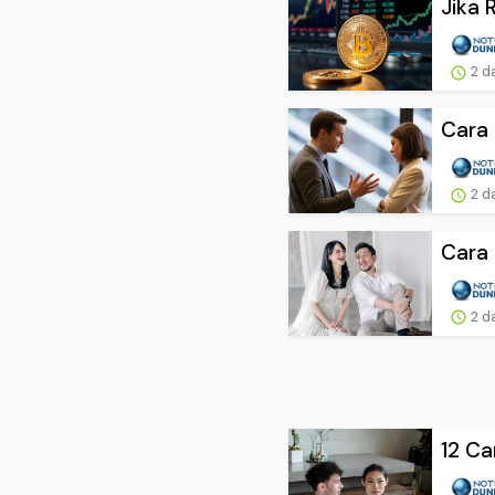
Jika 
2 d
Cara 
2 d
Cara 
2 d
12 Ca