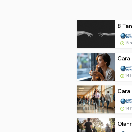
8 Tan
13 
Cara 
14 
Cara 
14 
Olahr