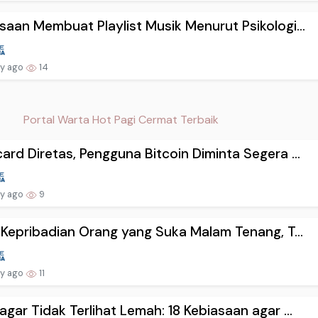
saan Membuat Playlist Musik Menurut Psikologi...
ay ago
14
Portal Warta Hot Pagi Cermat Terbaik
ard Diretas, Pengguna Bitcoin Diminta Segera ...
ay ago
9
i Kepribadian Orang yang Suka Malam Tenang, T...
ay ago
11
agar Tidak Terlihat Lemah: 18 Kebiasaan agar ...