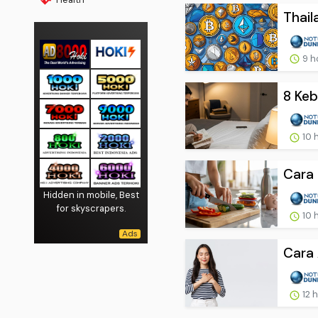
Thail
9 h
8 Keb
10 
Cara 
Hidden in mobile, Best
for skyscrapers.
10 
Cara 
12 