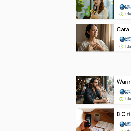
1 d
Cara 
1 d
Warna
1 d
8 Cir