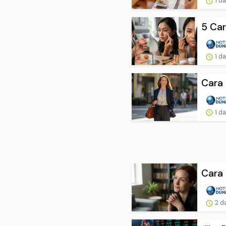
1 d
5 Car
1 d
Cara
1 d
Cara 
2 d