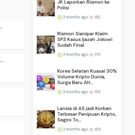
JK Laporkan Rismon ke
Polisi
3 months ago
182
.
Rismon Sianipar Klaim
SP3 Kasus Ijazah Jokowi
Sudah Final
3 months ago
175
..
Korea Selatan Kuasai 30%
Volume Kripto Dunia,
Surga Baru Alt...
3 months ago
153
Lansia di AS jadi Korban
Terbesar Penipuan Kripto,
Segini To...
3 months ago
150