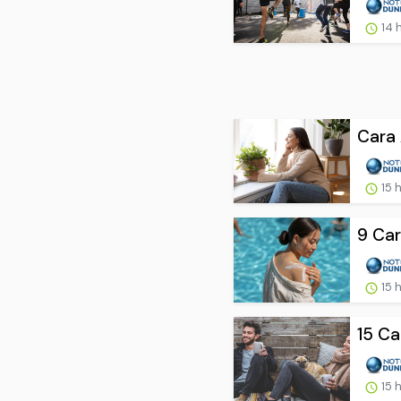
14 
Cara 
15 
9 Car
15 
15 Ca
15 