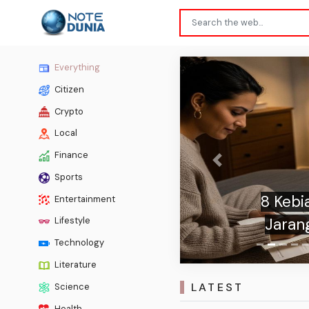
Everything
Citizen
Crypto
Local
Finance
Previous
Sports
8 Kebi
Entertainment
Jarang
Lifestyle
Technology
Literature
LATEST
Science
Health