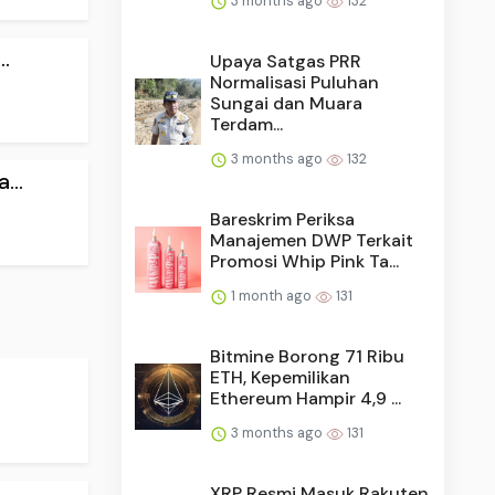
3 months ago
132
.
Upaya Satgas PRR
Normalisasi Puluhan
Sungai dan Muara
Terdam...
3 months ago
132
...
Bareskrim Periksa
Manajemen DWP Terkait
Promosi Whip Pink Ta...
1 month ago
131
Bitmine Borong 71 Ribu
ETH, Kepemilikan
Ethereum Hampir 4,9 ...
3 months ago
131
XRP Resmi Masuk Rakuten