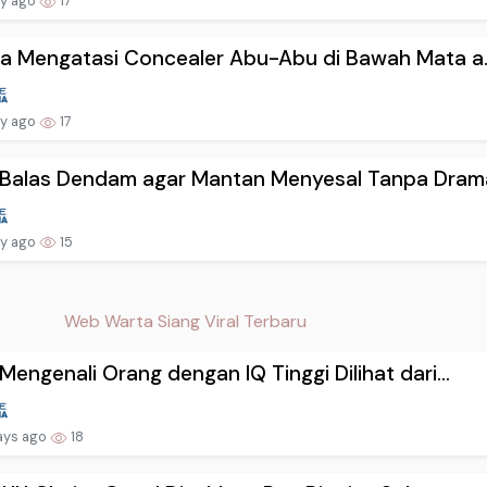
ay ago
17
a Mengatasi Concealer Abu-Abu di Bawah Mata a..
ay ago
17
 Balas Dendam agar Mantan Menyesal Tanpa Drama
ay ago
15
Web Warta Siang Viral Terbaru
Mengenali Orang dengan IQ Tinggi Dilihat dari...
ays ago
18