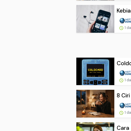
Kebia
1 d
Coldc
1 d
8 Cir
1 d
Cara 