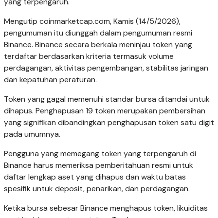
yang terpengaruh.
Mengutip coinmarketcap.com, Kamis (14/5/2026),
pengumuman itu diunggah dalam pengumuman resmi
Binance. Binance secara berkala meninjau token yang
terdaftar berdasarkan kriteria termasuk volume
perdagangan, aktivitas pengembangan, stabilitas jaringan
dan kepatuhan peraturan.
Token yang gagal memenuhi standar bursa ditandai untuk
dihapus. Penghapusan 19 token merupakan pembersihan
yang signifikan dibandingkan penghapusan token satu digit
pada umumnya.
Pengguna yang memegang token yang terpengaruh di
Binance harus memeriksa pemberitahuan resmi untuk
daftar lengkap aset yang dihapus dan waktu batas
spesifik untuk deposit, penarikan, dan perdagangan.
Ketika bursa sebesar Binance menghapus token, likuiditas