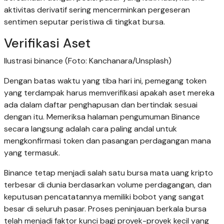
aktivitas derivatif sering mencerminkan pergeseran
sentimen seputar peristiwa di tingkat bursa.
Verifikasi Aset
Ilustrasi binance (Foto: Kanchanara/Unsplash)
Dengan batas waktu yang tiba hari ini, pemegang token
yang terdampak harus memverifikasi apakah aset mereka
ada dalam daftar penghapusan dan bertindak sesuai
dengan itu. Memeriksa halaman pengumuman Binance
secara langsung adalah cara paling andal untuk
mengkonfirmasi token dan pasangan perdagangan mana
yang termasuk.
Binance tetap menjadi salah satu bursa mata uang kripto
terbesar di dunia berdasarkan volume perdagangan, dan
keputusan pencatatannya memiliki bobot yang sangat
besar di seluruh pasar. Proses peninjauan berkala bursa
telah menjadi faktor kunci bagi proyek-proyek kecil yang