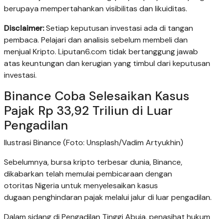
berupaya mempertahankan visibilitas dan likuiditas.
Disclaimer:
Setiap keputusan investasi ada di tangan
pembaca. Pelajari dan analisis sebelum membeli dan
menjual Kripto. Liputan6.com tidak bertanggung jawab
atas keuntungan dan kerugian yang timbul dari keputusan
investasi.
Binance Coba Selesaikan Kasus
Pajak Rp 33,92 Triliun di Luar
Pengadilan
Ilustrasi Binance (Foto: Unsplash/Vadim Artyukhin)
Sebelumnya, bursa kripto terbesar dunia, Binance,
dikabarkan telah memulai pembicaraan dengan
otoritas Nigeria untuk menyelesaikan kasus
dugaan penghindaran pajak melalui jalur di luar pengadilan.
Dalam sidang di Pengadilan Tinggi Abuja, penasihat hukum