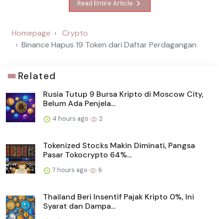
Read Entire Article
Homepage
Crypto
Binance Hapus 19 Token dari Daftar Perdagangan
Related
Rusia Tutup 9 Bursa Kripto di Moscow City,
Belum Ada Penjela...
4 hours ago
2
Tokenized Stocks Makin Diminati, Pangsa
Pasar Tokocrypto 64%...
7 hours ago
6
Thailand Beri Insentif Pajak Kripto 0%, Ini
Syarat dan Dampa...