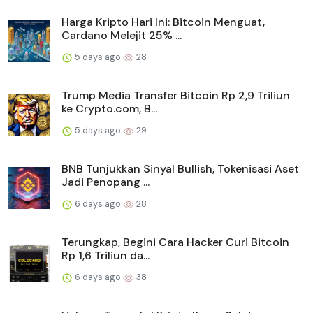
Harga Kripto Hari Ini: Bitcoin Menguat,
Cardano Melejit 25% ...
5 days ago
28
Trump Media Transfer Bitcoin Rp 2,9 Triliun
ke Crypto.com, B...
5 days ago
29
BNB Tunjukkan Sinyal Bullish, Tokenisasi Aset
Jadi Penopang ...
6 days ago
28
Terungkap, Begini Cara Hacker Curi Bitcoin
Rp 1,6 Triliun da...
6 days ago
38