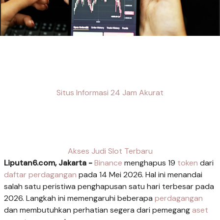
Situs Informasi 24 Jam Akurat
Akses Judi Slot Terbaru
Liputan6.com, Jakarta -
Binance
menghapus 19
token
dari
daftar perdagangan
pada 14 Mei 2026. Hal ini menandai
salah satu peristiwa penghapusan satu hari terbesar pada
2026. Langkah ini memengaruhi beberapa
perdagangan
dan membutuhkan perhatian segera dari pemegang
aset