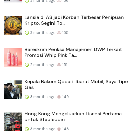
3 months ago
156
Lansia di AS jadi Korban Terbesar Penipuan
Kripto, Segini To...
3 months ago
155
Bareskrim Periksa Manajemen DWP Terkait
Promosi Whip Pink Ta...
2 months ago
151
Kepala Bakom Qodari: Ibarat Mobil, Saya Tipe
Gas
3 months ago
149
Hong Kong Mengeluarkan Lisensi Pertama
untuk Stablecoin
3 months ago
148