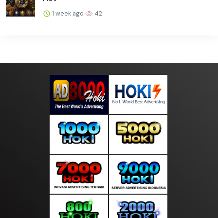
1 week ago
42