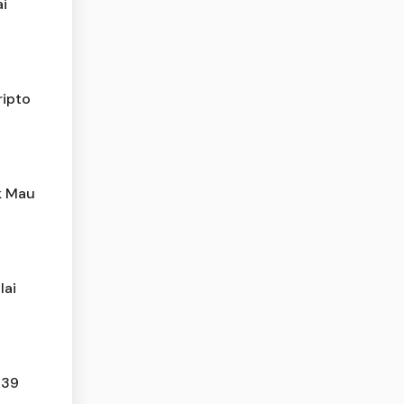
ai
ripto
k Mau
lai
139