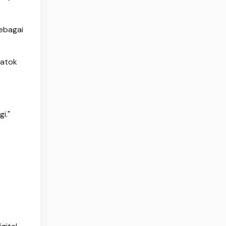
sebagai
patok
i."