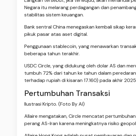
Langkah tersebut, jika terwujud, akan menandai p
Negara itu melarang perdagangan dan penambang
stabilitas sistem keuangan.
Bank sentral China menegaskan kembali sikap ker
pikuk pasar atas aset digital.
Penggunaan stablecoin, yang menawarkan transaksi
beberapa tahun terakhir.
USDC Circle, yang didukung oleh dolar AS dan mer
tumbuh 72% dari tahun ke tahun dalam peredaran me
terhadap rupiah di kisaran 17.160) pada akhir 2025
Pertumbuhan Transaksi
Ilustrasi Kripto. (Foto By AI)
Allaire mengatakan, Circle mencatat pertumbuhan 
perang AS-Iran karena meningkatnya risiko geopoli
Allaire Hong Kong adalah pusat pembayaran dan pe