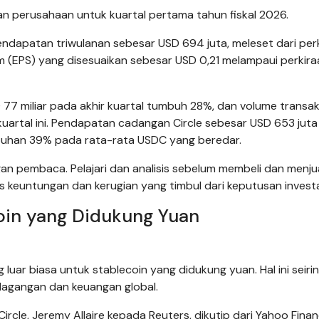
an perusahaan untuk kuartal pertama tahun fiskal 2026.
 pendapatan triwulanan sebesar USD 694 juta, meleset dari per
am (EPS) yang disesuaikan sebesar USD 0,21 melampaui perkira
7 miliar pada akhir kuartal tumbuh 28%, dan volume transak
kuartal ini. Pendapatan cadangan Circle sebesar USD 653 juta
buhan 39% pada rata-rata USDC yang beredar.
an pembaca. Pelajari dan analisis sebelum membeli dan menju
s keuntungan dan kerugian yang timbul dari keputusan investa
coin yang Didukung Yuan
luar biasa untuk stablecoin yang didukung yuan. Hal ini seiri
rdagangan dan keuangan global.
rcle, Jeremy Allaire kepada Reuters, dikutip dari Yahoo Finan