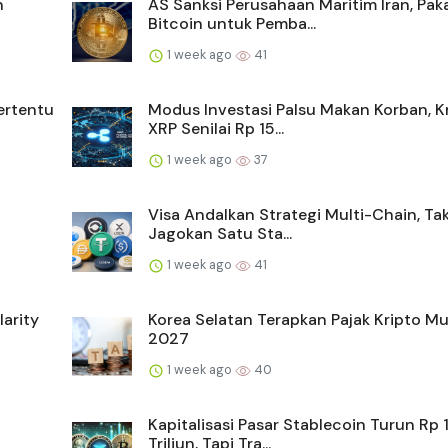
n
AS Sanksi Perusahaan Maritim Iran, Pak
Bitcoin untuk Pemba...
1 week ago
41
ertentu
Modus Investasi Palsu Makan Korban, K
XRP Senilai Rp 15...
1 week ago
37
Visa Andalkan Strategi Multi-Chain, Ta
Jagokan Satu Sta...
1 week ago
41
arity
Korea Selatan Terapkan Pajak Kripto Mu
2027
1 week ago
40
Kapitalisasi Pasar Stablecoin Turun Rp 
Triliun, Tapi Tra...