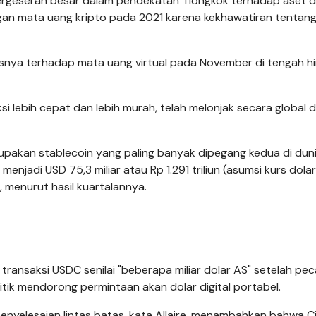
ergeseran besar dalam pendekatan Tiongkok terhadap aset dig
an mata uang kripto pada 2021 karena kekhawatiran tentan
asnya terhadap mata uang virtual pada November di tengah hi
 lebih cepat dan lebih murah, telah melonjak secara global 
upakan stablecoin yang paling banyak dipegang kedua di duni
njadi USD 75,3 miliar atau Rp 1.291 triliun (asumsi kurs dola
, menurut hasil kuartalannya.
transaksi USDC senilai "beberapa miliar dolar AS" setelah pe
tik mendorong permintaan akan dolar digital portabel.
nyelesaian lintas batas, kata Allaire, menambahkan bahwa Ci