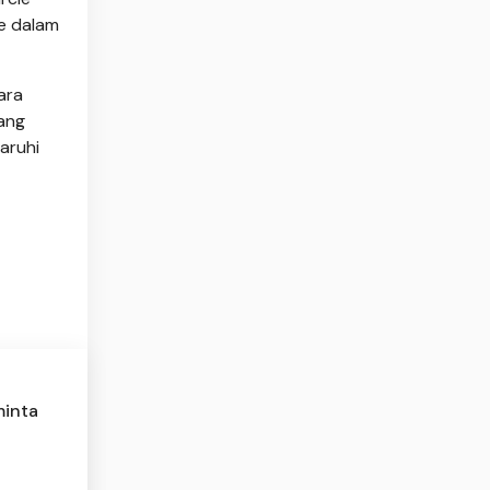
ke dalam
ara
ang
aruhi
minta