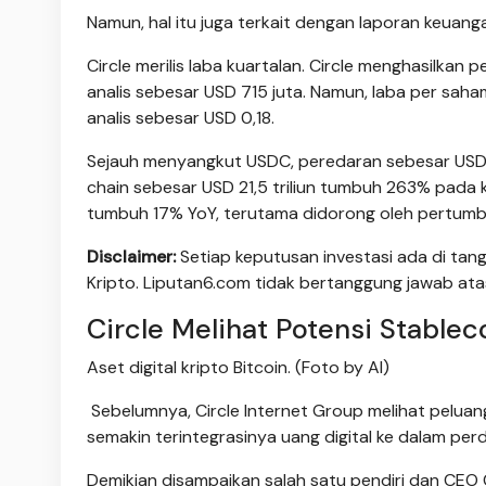
Namun, hal itu juga terkait dengan laporan keuang
Circle merilis laba kuartalan. Circle menghasilkan
analis sebesar USD 715 juta. Namun, laba per sah
analis sebesar USD 0,18.
Sejauh menyangkut USDC, peredaran sebesar USD 7
chain sebesar USD 21,5 triliun tumbuh 263% pada 
tumbuh 17% YoY, terutama didorong oleh pertum
Disclaimer:
Setiap keputusan investasi ada di tang
Kripto. Liputan6.com tidak bertanggung jawab ata
Circle Melihat Potensi Stable
Aset digital kripto Bitcoin. (Foto by AI)
Sebelumnya, Circle Internet Group melihat peluang 
semakin terintegrasinya uang digital ke dalam pe
Demikian disampaikan salah satu pendiri dan CEO Ci