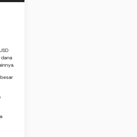
 USD
n dana
ainnya.
ebesar
h
ya