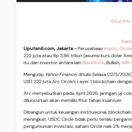
Situs Inf
Daft
Liputan6.com, Jakarta -
Perusahaan
kripto
,
Circl
222 juta atau Rp 3,86 triliun (asumsi kurs dolar A
itu dari investor antara lain
BlackRock
, Bullish,
ARK 
Mengutip
Yahoo Finance
, ditulis Selasa (12/5/202
USD 222 juta Arc Circle’s Layer 1 blockchain dengan 
Arc menyebutkan pada April 2026, jaringan uji co
diluncurkan akan memiliki fitur tahan kuantum.
Dibangun untuk keuangan institusional, blockchai
meningkat, USDC Circle tidak perlu terlalu bergant
pengumuman investasi, saham Circle naik 2% menja