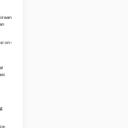
kiraan
an
si on-
al
si.
ng
ce,