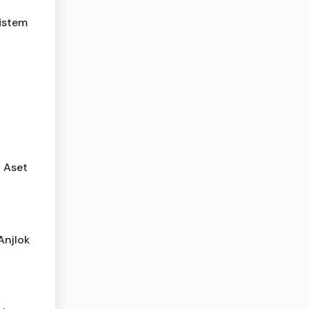
sistem
i Aset
Anjlok