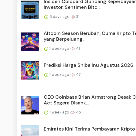
Insiden Coldcard Guncang Kepercayaa
Investor, Sentimen Bitc...
6 days ago
31
Altcoin Season Berubah, Cuma Kripto T
yang Berpeluang...
1 week ago
41
Prediksi Harga Shiba Inu Agustus 2026
1 week ago
47
CEO Coinbase Brian Armstrong Desak Cl
Act Segera Disahk...
1 week ago
45
Emirates Kini Terima Pembayaran Kripto