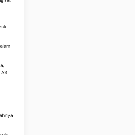
ital.
g
ruk
dalam
a,
r AS
cahnya
rcle