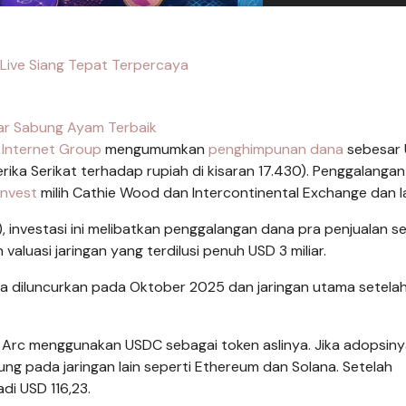
o Live Siang Tepat Terpercaya
ar Sabung Ayam Terbaik
e Internet Group
mengumumkan
penghimpunan dana
sebesar
merika Serikat terhadap rupiah di kisaran 17.430). Penggalanga
Invest
milih Cathie Wood dan Intercontinental Exchange dan l
6), investasi ini melibatkan penggalangan dana pra penjualan s
valuasi jaringan yang terdilusi penuh USD 3 miliar.
ba diluncurkan pada Oktober 2025 dan jaringan utama setela
n Arc menggunakan USDC sebagai token aslinya. Jika adopsin
ung pada jaringan lain seperti Ethereum dan Solana. Setelah
di USD 116,23.