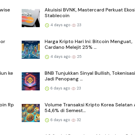
twise
Akuisisi BVNK, Mastercard Perkuat Eko
Stablecoin
4 days ago
23
tor
Harga Kripto Hari Ini: Bitcoin Menguat,
Cardano Melejit 25% ...
4 days ago
25
iun ke
BNB Tunjukkan Sinyal Bullish, Tokenisas
Jadi Penopang ...
6 days ago
23
oin Rp
Volume Transaksi Kripto Korea Selatan 
54,6% di Semest...
6 days ago
32