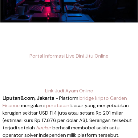
Portal Informasi Live Dini Jitu Online
Link Judi Ayam Online
Liputan6.com, Jakarta -
Platform
bridge kripto Garden
Finance
mengalami
peretasan
besar yang menyebabkan
kerugian sekitar USD 11,4 juta atau setara Rp 201 miliar
(estimasi kurs Rp 17.676 per dolar AS). Serangan tersebut
terjadi setelah
hacker
berhasil membobol salah satu
operator solver independen milik platform tersebut.