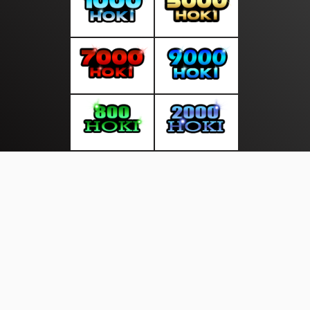
About Us
·
Contact Us
·
Terms & Conditions
·
© notedunia.com 2026. All rights are reserved
Fakta Dunia |
Islamic |