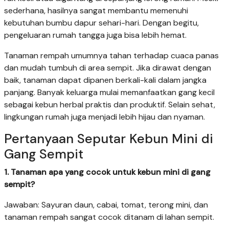
sederhana, hasilnya sangat membantu memenuhi
kebutuhan bumbu dapur sehari-hari. Dengan begitu,
pengeluaran rumah tangga juga bisa lebih hemat.
Tanaman rempah umumnya tahan terhadap cuaca panas
dan mudah tumbuh di area sempit. Jika dirawat dengan
baik, tanaman dapat dipanen berkali-kali dalam jangka
panjang. Banyak keluarga mulai memanfaatkan gang kecil
sebagai kebun herbal praktis dan produktif. Selain sehat,
lingkungan rumah juga menjadi lebih hijau dan nyaman.
Pertanyaan Seputar Kebun Mini di
Gang Sempit
1. Tanaman apa yang cocok untuk kebun mini di gang
sempit?
Jawaban: Sayuran daun, cabai, tomat, terong mini, dan
tanaman rempah sangat cocok ditanam di lahan sempit.