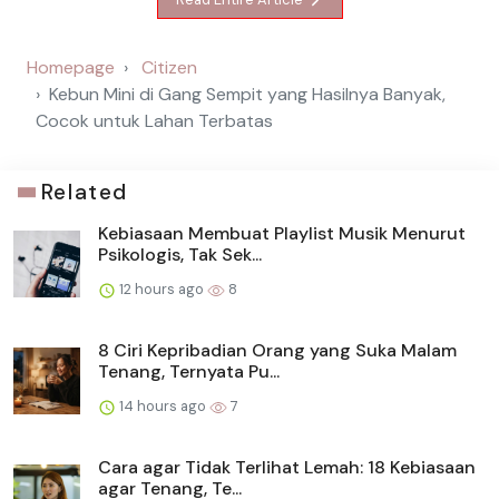
Homepage
Citizen
Kebun Mini di Gang Sempit yang Hasilnya Banyak,
Cocok untuk Lahan Terbatas
Related
Kebiasaan Membuat Playlist Musik Menurut
Psikologis, Tak Sek...
12 hours ago
8
8 Ciri Kepribadian Orang yang Suka Malam
Tenang, Ternyata Pu...
14 hours ago
7
Cara agar Tidak Terlihat Lemah: 18 Kebiasaan
agar Tenang, Te...