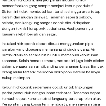
Metode hidroponik menjadi pilihan modern untuk
memanfaatkan gang sempit menjadi kebun produktif.
Sistem ini tidak membutuhkan tanah sehingga area tetap
bersih dan mudah dirawat. Tanaman seperti pakcoy,
selada, dan kangkung sangat cocok dibudidayakan
dengan teknik hidroponik sederhana. Hasil panennya
biasanya lebih bersih dan segar.
Instalasi hidroponik dapat dibuat menggunakan pipa
paralon yang dipasang memanjang di dinding gang. Air
nutrisi dialirkan secara rutin untuk memenuhi kebutuhan
tanaman. Selain hemat tempat, metode ini juga lebih efisien
dalam penggunaan air dibanding penanaman biasa. Banyak
orang mulai tertarik mencoba hidroponik karena hasilnya
cukup melimpah.
Kebun hidroponik sederhana cocok untuk lingkungan
padat penduduk dengan lahan terbatas. Tanaman dapat
tumbuh cepat karena nutrisi langsung terserap oleh akar.
Perawatan yang konsisten membuat panen sayuran bisa