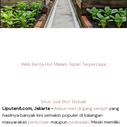
Web Berita Hot Malam Tepat Terpercaya
Situs Judi Slot Terbaik
Liputan6.com, Jakarta -
Kebun mini di gang sempit
yang
hasilnya banyak kini semakin populer di kalangan
masyarakat
perkotaan
maupun
pedesaan
. Meski memiliki