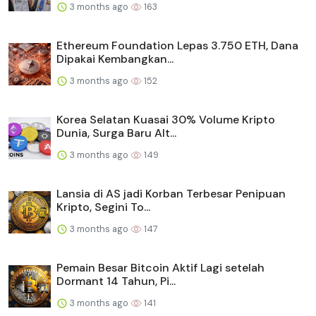
3 months ago
163
Ethereum Foundation Lepas 3.750 ETH, Dana
Dipakai Kembangkan...
3 months ago
152
Korea Selatan Kuasai 30% Volume Kripto
Dunia, Surga Baru Alt...
3 months ago
149
Lansia di AS jadi Korban Terbesar Penipuan
Kripto, Segini To...
3 months ago
147
Pemain Besar Bitcoin Aktif Lagi setelah
Dormant 14 Tahun, Pi...
3 months ago
141