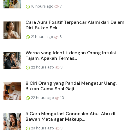
16 hours ago
7
Cara Aura Positif Terpancar Alami dari Dalam
Diri, Bukan Sek...
21 hours ago
8
Warna yang Identik dengan Orang Intuisi
Tajam, Apakah Termas...
22 hours ago
9
8 Ciri Orang yang Pandai Mengatur Uang,
Bukan Cuma Soal Gaji...
22 hours ago
10
5 Cara Mengatasi Concealer Abu-Abu di
Bawah Mata agar Makeup...
23 hours ago
9