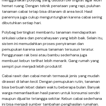
menggunakan polybag yang disusun bertingkat agar lebih
hemat ruang. Dengan teknik penataan yang rapi, puluhan
tanaman cabai tetap bisa ditanam di area kecil. Hasil
panennya juga cukup menguntungkan karena cabai sering
dibutuhkan setiap hari.
Polybag bertingkat membantu tanaman mendapatkan
sirkulasi udara dan pencahayaan yang lebih baik. Selain itu,
sistem ini memudahkan proses penyiraman dan
pemupukan karena semua tanaman tersusun teratur.
Penggunaan rak besi atau bambu sederhana juga
membuat kebun terlihat lebih menarik. Gang rumah yang
sempit pun menjadi lebih produktif.
Cabai rawit dan cabai merah termasuk jenis yang mudah
dirawat di lahan kecil. Dengan pemupukan rutin, tanaman
bisa berbuah lebat dalam waktu beberapa bulan. Banyak
warga memanfaatkan hasil panen untuk konsumsi sendiri
maupun dijual ke tetangga sekitar. Kebun cabai sederhana
ini bisa menjadi sumber tambahan penghasilan rumahan.