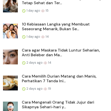
Tetap Sehat dan Ter...
1 day ago
15
10 Kebiasaan Langka yang Membuat
Seseorang Menarik, Bukan Se...
1 day ago
14
Cara agar Maskara Tidak Luntur Seharian,
Anti Beleber dan Ma...
2 days ago
14
Cara Memilih Durian Matang dan Manis,
Perhatikan 7 Tanda Ini...
2 days ago
19
Cara Mengenali Orang Tidak Jujur dari
Sikapnya Sehari-hari y...