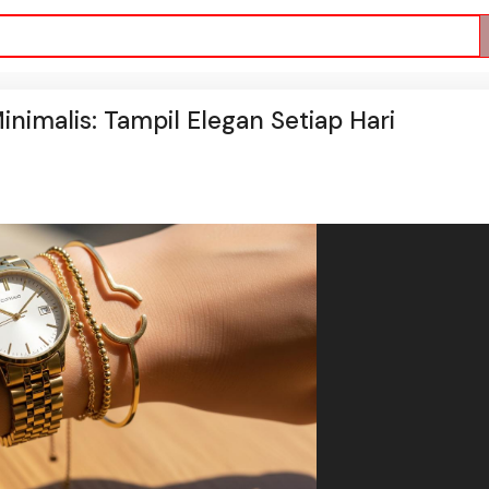
inimalis: Tampil Elegan Setiap Hari