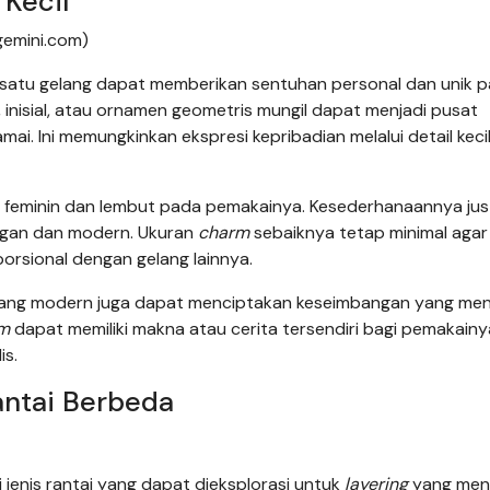
 Kecil
gemini.com)
ah satu gelang dapat memberikan sentuhan personal dan unik 
, inisial, atau ornamen geometris mungil dapat menjadi pusat
mai. Ini memungkinkan ekspresi kepribadian melalui detail keci
 feminin dan lembut pada pemakainya. Kesederhanaannya jus
legan dan modern. Ukuran
charm
sebaiknya tetap minimal agar
orsional dengan gelang lainnya.
ang modern juga dapat menciptakan keseimbangan yang mena
m
dapat memiliki makna atau cerita tersendiri bagi pemakainy
is.
antai Berbeda
jenis rantai yang dapat dieksplorasi untuk
layering
yang mena