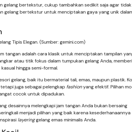
gelang bertekstur, cukup tambahkan sedikit saja agar tidak 
ngan gelang bertekstur untuk menciptakan gaya yang unik dala
n
lang Tipis Elegan. (Sumber: gemini.com)
m tangan adalah cara klasik untuk menciptakan tampilan yan
jangkar atau titik fokus dalam tumpukan gelang Anda, member
 kasual hingga semi-formal.
i gelang, baik itu bermaterial tali, emas, maupun plastik. K
 tetapi juga sebagai pelengkap
fashion
yang efektif. Pilihan mo
angat cocok untuk dipadukan.
 yang desainnya melengkapi jam tangan Anda bukan bersaing
eringkali menjadi pilihan yang baik karena kesederhanaannya 
nspirasi
layering
gelang emas minimalis Anda.