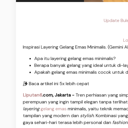
Update Bul
Lo
Inspirasi Layering Gelang Emas Minimalis. (Gemini AI
Apa itu layering gelang emas minimalis?
Berapa banyak gelang yang ideal untuk di-la
Apakah gelang emas minimalis cocok untuk di
Baca artikel ini 5x lebih cepat
Liputan6
.com, Jakarta -
Tren perhiasan yang simp
perempuan yang ingin tampil elegan tanpa terlihat
layering
gelang emas
minimalis, yaitu teknik mem
tampilan yang modern dan
stylish
. Kombinasi yan
gaya sehari-hari terasa lebih personal dan
fashion