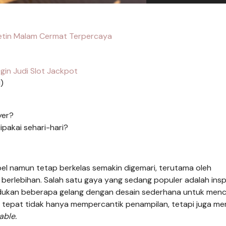
etin Malam Cermat Terpercaya
gin Judi Slot Jackpot
)
yer?
pakai sehari-hari?
el namun tetap berkelas semakin digemari, terutama oleh
 berlebihan. Salah satu gaya yang sedang populer adalah insp
adukan beberapa gelang dengan desain sederhana untuk men
g tepat tidak hanya mempercantik penampilan, tetapi juga m
able.