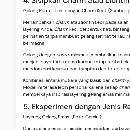
4. Sisipkan Charm atau Liontin
Gelang Rantai Tipis dengan Charm Kecil. (Sumber: 
Menambahkan
charm
atau liontin kecil pada sal
layering Anda.
Charm
kecil berbentuk hati, bintang
perhatian tanpa membuat gelang terlihat terlalu ra
bermakna.
Gelang dengan
charm
minimalis memberikan kesan
menjadi daya tarik utama karena tetap terlihat e
mendominasi keseluruhan tampilan dan tetap prop
Kombinasi antara mutiara yang klasik dan
charm
y
Model ini terasa lebih personal karena setiap
char
memperkaya inspirasi layering gelang emas minimal
5. Eksperimen dengan Jenis R
Layering Gelang Emas. (Foto: Gemini)
Dunia gelang emas minimalis menawarkan berbagai 