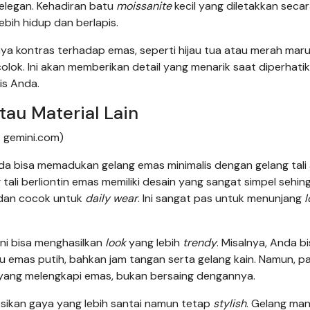
elegan. Kehadiran batu
moissanite
kecil yang diletakkan seca
ebih hidup dan berlapis.
nya kontras terhadap emas, seperti hijau tua atau merah maru
olok. Ini akan memberikan detail yang menarik saat diperhatik
is Anda.
tau Material Lain
: gemini.com)
nda bisa memadukan gelang emas minimalis dengan gelang tali
g tali berliontin emas memiliki desain yang sangat simpel sehin
 dan cocok untuk
daily wear
. Ini sangat pas untuk menunjang
l
ni bisa menghasilkan
look
yang lebih
trendy
. Misalnya, Anda b
 emas putih, bahkan jam tangan serta gelang kain. Namun, pa
ur yang melengkapi emas, bukan bersaing dengannya.
ikan gaya yang lebih santai namun tetap
stylish
. Gelang man