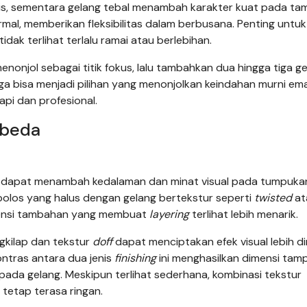
is, sementara gelang tebal menambah karakter kuat pada tam
mal, memberikan fleksibilitas dalam berbusana. Penting untuk
ak terlihat terlalu ramai atau berlebihan.
enonjol sebagai titik fokus, lalu tambahkan dua hingga tiga g
ga bisa menjadi pilihan yang menonjolkan keindahan murni em
pi dan profesional.
rbeda
 dapat menambah kedalaman dan minat visual pada tumpuka
olos yang halus dengan gelang bertekstur seperti
twisted
at
mensi tambahan yang membuat
layering
terlihat lebih menarik.
gkilap dan tekstur
doff
dapat menciptakan efek visual lebih d
ntras antara dua jenis
finishing
ini menghasilkan dimensi tamp
pada gelang. Meskipun terlihat sederhana, kombinasi tekstur
tetap terasa ringan.