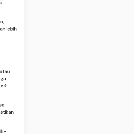
ra
n,
an lebih
 atau
gga
ook
isa
stikan
ik-