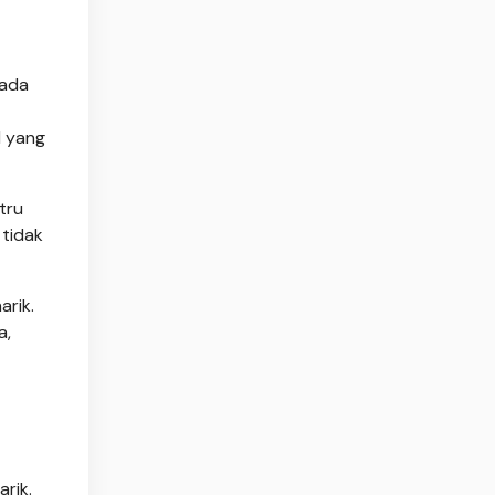
pada
l yang
tru
 tidak
rik.
a,
rik.