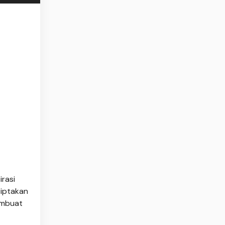
irasi
ciptakan
embuat