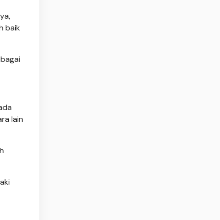
ya,
h baik
ebagai
pada
ra lain
ah
aki