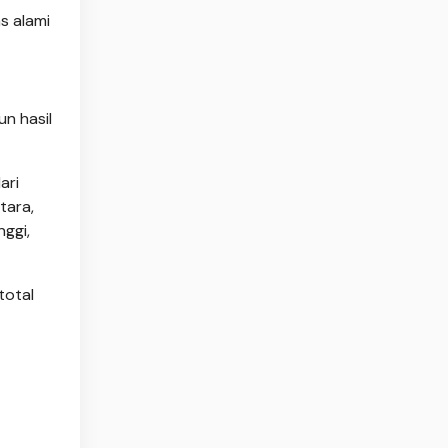
s alami
n hasil
ari
tara,
nggi,
total