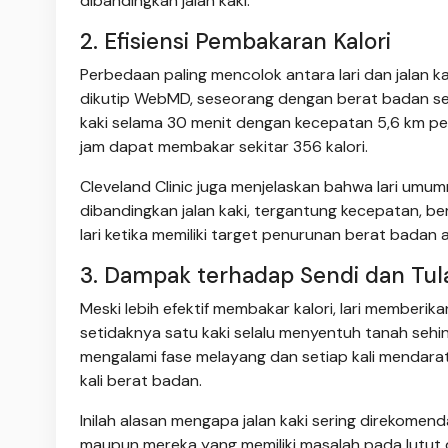
dibandingkan jalan kaki.
2. Efisiensi Pembakaran Kalori
Perbedaan paling mencolok antara lari dan jalan k
dikutip WebMD, seseorang dengan berat badan seki
kaki selama 30 menit dengan kecepatan 5,6 km per
jam dapat membakar sekitar 356 kalori.
Cleveland Clinic juga menjelaskan bahwa lari umumn
dibandingkan jalan kaki, tergantung kecepatan, ber
lari ketika memiliki target penurunan berat badan
3. Dampak terhadap Sendi dan Tul
Meski lebih efektif membakar kalori, lari memberik
setidaknya satu kaki selalu menyentuh tanah sehing
mengalami fase melayang dan setiap kali mendara
kali berat badan.
Inilah alasan mengapa jalan kaki sering direkomend
maupun mereka yang memiliki masalah pada lutut da