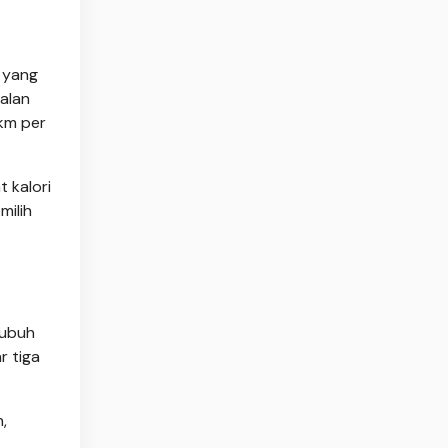
a yang
alan
 km per
 kalori
milih
tubuh
r tiga
,