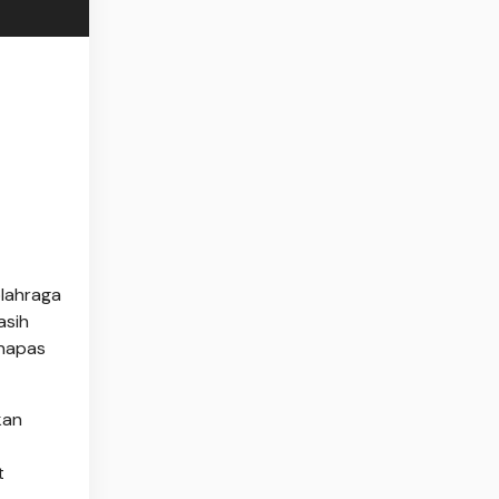
olahraga
asih
 napas
kan
t