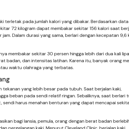
aki terletak pada jumlah kalori yang dibakar. Berdasarkan dat
tar 72 kilogram dapat membakar sekitar 156 kalori saat berj
 jam. Dalam durasi yang sama, berlari dengan kecepatan 9,6
ya membakar sekitar 30 persen hingga lebih dari dua kali lipat
at badan, dan intensitas latihan. Karena itu, banyak orang me
 atau waktu olahraga yang terbatas.
ang
an tekanan yang lebih besar pada tubuh. Saat berjalan kaki,
ga beban pada sendi relatif ringan. Sebaliknya, saat berlari 
t, sendi harus menahan benturan yang dapat mencapai sekita
asikan bagi lansia, pemula, orang dengan berat badan berlebih
n pergelangan kaki. Menurut Cleveland Clinic, berjalan kaki