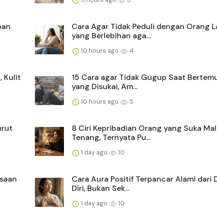
pan
Cara Agar Tidak Peduli dengan Orang L
yang Berlebihan aga...
10 hours ago
4
 Kulit
15 Cara agar Tidak Gugup Saat Bertem
yang Disukai, Am...
10 hours ago
5
urut
8 Ciri Kepribadian Orang yang Suka Ma
Tenang, Ternyata Pu...
1 day ago
10
asaan
Cara Aura Positif Terpancar Alami dari
Diri, Bukan Sek...
1 day ago
10