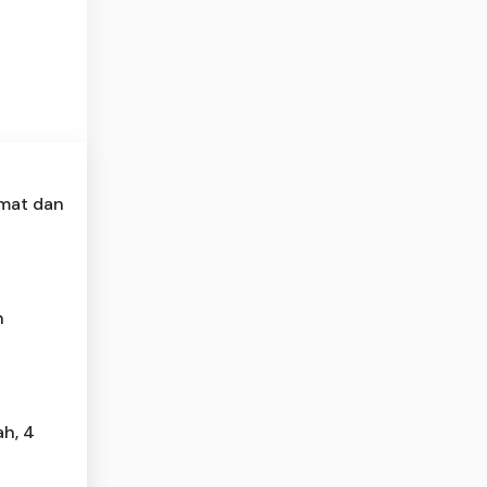
emat dan
h
ah, 4