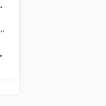
g,
sal
ak