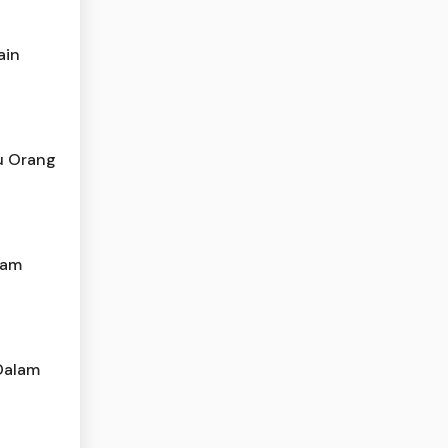
ain
u Orang
lam
 Dalam