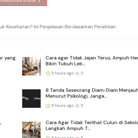
Read Entire Article
tuk Kesehatan? Ini Penjelasan Berdasarkan Penelitian
ur yang
Cara agar Tidak Jajan Terus, Ampuh H
Bikin Tubuh Leb...
5 hours ago
3
8 Tanda Seseorang Diam-Diam Menjau
Menurut Psikologi, Janga...
8 hours ago
5
,
Cara Agar Tidak Terlihat Culun di Sekol
Langkah Ampuh T...
9 hours ago
5