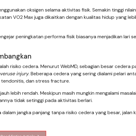
nakan oksigen selama aktivitas fisik. Semakin tinggi nilain
atan VO2 Max juga dikaitkan dengan kualitas hidup yang lebi
engejar peningkatan performa fisik biasanya menjadikan lari s
timbangkan
adalah risiko cedera. Menurut WebMD, sebagian besar cedera 
veruse injury
. Beberapa cedera yang sering dialami pelari anta
es tendonitis, dan stress fracture.
ng jauh lebih rendah. Meskipun masih mungkin mengalami masal
annya tidak setinggi pada aktivitas berlari.
 dalam jangka panjang tanpa risiko cedera yang besar, jalan k