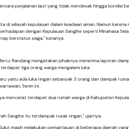
mentara perjalanan laut yang tidak mendesak hingga kondisi b
kita di wilayah kepulauan dalam keadaan aman. Namun karena 
 berhadapan dengan Kepulauan Sangihe seperti Minahasa Sela
ap berstatus siaga," katanya.
 Mercy Randang mengatakan pihaknya menerima laporan dam
terdapat tiga orang warga mengalami luka.
baru yaitu ada luka ringan sebanyak 3 orang dan dampak rum
artawan, Senin ini.
knya mencatat terdapat dua rumah warga di Kabupaten Kepul
ah Sangihe itu terdampak rusak ringan," ujarnya.
di Sulut masih melakukan pemantauan di beberapa daerah yang