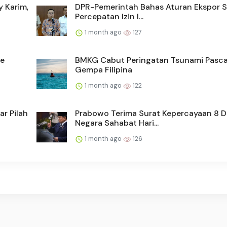
y Karim,
DPR-Pemerintah Bahas Aturan Ekspor 
Percepatan Izin I...
1 month ago
127
he
BMKG Cabut Peringatan Tsunami Pasc
Gempa Filipina
1 month ago
122
r Pilah
Prabowo Terima Surat Kepercayaan 8 
Negara Sahabat Hari...
1 month ago
126