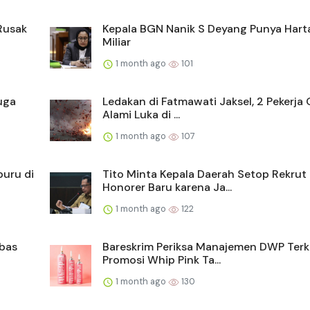
Rusak
Kepala BGN Nanik S Deyang Punya Hart
Miliar
1 month ago
101
uga
Ledakan di Fatmawati Jaksel, 2 Pekerja 
Alami Luka di ...
1 month ago
107
buru di
Tito Minta Kepala Daerah Setop Rekrut
Honorer Baru karena Ja...
1 month ago
122
mbas
Bareskrim Periksa Manajemen DWP Terk
Promosi Whip Pink Ta...
1 month ago
130