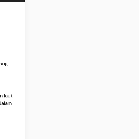
yang
n laut
dalam