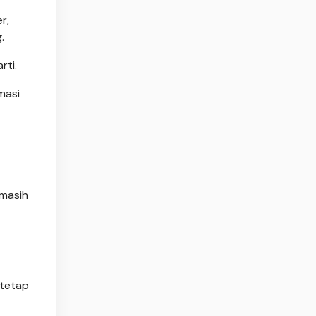
r,
.
rti.
masi
 masih
 tetap