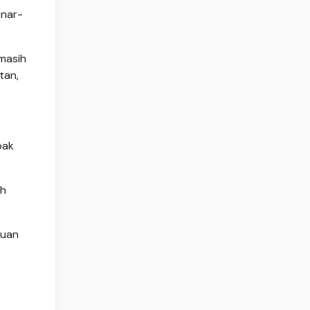
enar-
masih
tan,
pak
ah
auan