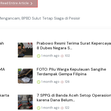
Read Entire Article
ngancam, BPBD Sulut Tetap Siaga di Pesisir
ah
Prabowo Resmi Terima Surat Kepercaya
8 Dubes Negara S...
1 month ago
102
SMA
FOTO: Pilu Warga Kepulauan Sangihe
Terdampak Gempa Filipina
1 month ago
126
karta
7 SPPG di Banda Aceh Setop Operasio
karena Dana Belum...
1 month ago
122