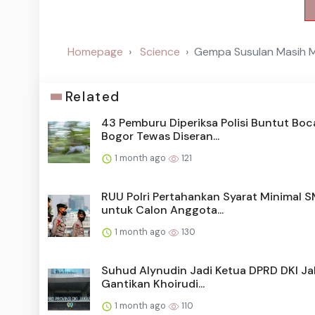
Homepage
Science
Gempa Susulan Masih Me
Related
43 Pemburu Diperiksa Polisi Buntut Boc
Bogor Tewas Diseran...
1 month ago
121
RUU Polri Pertahankan Syarat Minimal 
untuk Calon Anggota...
1 month ago
130
Suhud Alynudin Jadi Ketua DPRD DKI Ja
Gantikan Khoirudi...
1 month ago
110