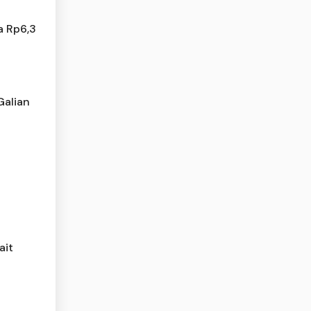
a Rp6,3
Galian
ait