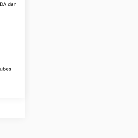
SDA dan
a
Dubes