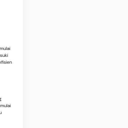
mulai
suki
fisien
g
mulai
u