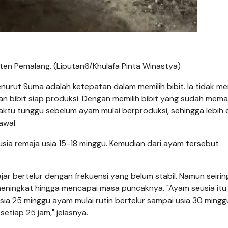
aten Pemalang. (Liputan6/Khulafa Pinta Winastya)
nurut Suma adalah ketepatan dalam memilih bibit. Ia tidak me
n bibit siap produksi. Dengan memilih bibit yang sudah mema
tu tunggu sebelum ayam mulai berproduksi, sehingga lebih e
awal.
usia remaja usia 15-18 minggu. Kemudian dari ayam tersebut
jar bertelur dengan frekuensi yang belum stabil. Namun seirin
meningkat hingga mencapai masa puncaknya. "Ayam seusia itu 
di usia 25 minggu ayam mulai rutin bertelur sampai usia 30 mingg
etiap 25 jam," jelasnya.