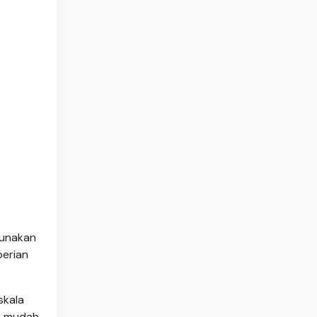
gunakan
berian
.
skala
ak mudah