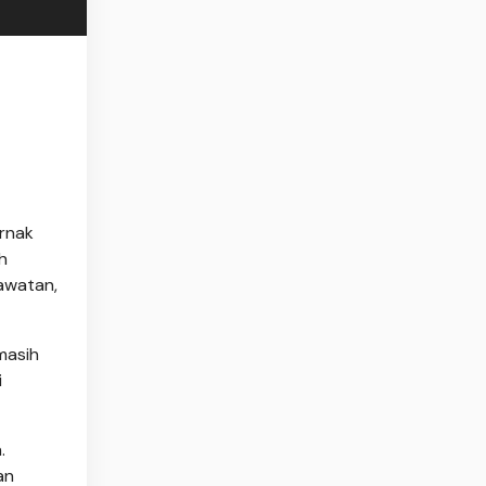
ernak
h
awatan,
masih
i
.
an