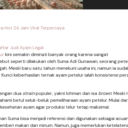
ta Hot 24 Jam Viral Terpercaya
ftar Judi Ayam Legal
ur
kini semakin diminati banyak orang karena sangat
sebut seperti dilakukan oleh Suma Adi Gunawan, seorang pet
ah. Meski baru satu tahun menekuni usaha ini, namun ia suda
unci keberhasilan ternak ayam petelur ialah konsistensi per
engan dua
strain
populer, yakni lohman dan isa
brown
. Meski 
hami betul seluk-beluk pemeliharaan ayam petelur. Mulai dar
 kesehatan ayam agar produksi telur tetap maksimal.
man Suma bisa menjadi referensi dan digunakan sebagai acuan
emberi makan dan minum. Namun, juga memerlukan ketelaten