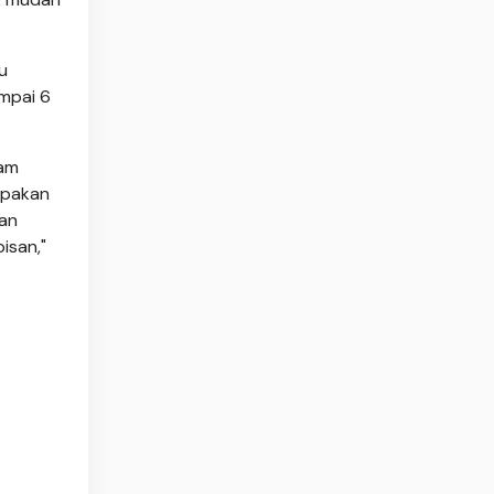
u
ampai 6
yam
 pakan
kan
isan,"