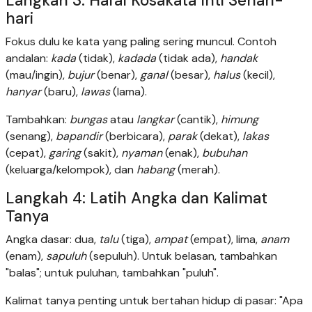
Langkah 3: Hafal Kosakata Inti Sehari-
hari
Fokus dulu ke kata yang paling sering muncul. Contoh
andalan:
kada
(tidak),
kadada
(tidak ada),
handak
(mau/ingin),
bujur
(benar),
ganal
(besar),
halus
(kecil),
hanyar
(baru),
lawas
(lama).
Tambahkan:
bungas
atau
langkar
(cantik),
himung
(senang),
bapandir
(berbicara),
parak
(dekat),
lakas
(cepat),
garing
(sakit),
nyaman
(enak),
bubuhan
(keluarga/kelompok), dan
habang
(merah).
Langkah 4: Latih Angka dan Kalimat
Tanya
Angka dasar: dua,
talu
(tiga),
ampat
(empat), lima,
anam
(enam),
sapuluh
(sepuluh). Untuk belasan, tambahkan
"balas"; untuk puluhan, tambahkan "puluh".
Kalimat tanya penting untuk bertahan hidup di pasar: "Apa