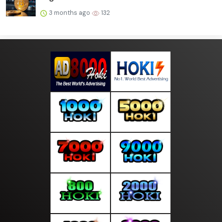
3 months ago
132