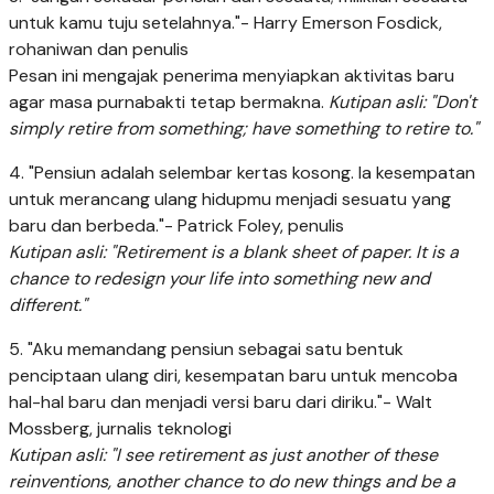
untuk kamu tuju setelahnya."- Harry Emerson Fosdick,
rohaniwan dan penulis
Pesan ini mengajak penerima menyiapkan aktivitas baru
agar masa purnabakti tetap bermakna.
Kutipan asli: "Don't
simply retire from something; have something to retire to."
4. "Pensiun adalah selembar kertas kosong. Ia kesempatan
untuk merancang ulang hidupmu menjadi sesuatu yang
baru dan berbeda."- Patrick Foley, penulis
Kutipan asli: "Retirement is a blank sheet of paper. It is a
chance to redesign your life into something new and
different."
5. "Aku memandang pensiun sebagai satu bentuk
penciptaan ulang diri, kesempatan baru untuk mencoba
hal-hal baru dan menjadi versi baru dari diriku."- Walt
Mossberg, jurnalis teknologi
Kutipan asli: "I see retirement as just another of these
reinventions, another chance to do new things and be a