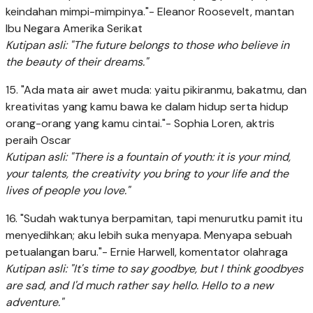
keindahan mimpi-mimpinya."- Eleanor Roosevelt, mantan
Ibu Negara Amerika Serikat
Kutipan asli: "The future belongs to those who believe in
the beauty of their dreams."
15. "Ada mata air awet muda: yaitu pikiranmu, bakatmu, dan
kreativitas yang kamu bawa ke dalam hidup serta hidup
orang-orang yang kamu cintai."- Sophia Loren, aktris
peraih Oscar
Kutipan asli: "There is a fountain of youth: it is your mind,
your talents, the creativity you bring to your life and the
lives of people you love."
16. "Sudah waktunya berpamitan, tapi menurutku pamit itu
menyedihkan; aku lebih suka menyapa. Menyapa sebuah
petualangan baru."- Ernie Harwell, komentator olahraga
Kutipan asli: "It's time to say goodbye, but I think goodbyes
are sad, and I'd much rather say hello. Hello to a new
adventure."