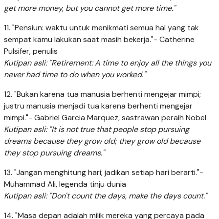
get more money, but you cannot get more time."
11. "Pensiun: waktu untuk menikmati semua hal yang tak
sempat kamu lakukan saat masih bekerja."- Catherine
Pulsifer, penulis
Kutipan asli: "Retirement: A time to enjoy all the things you
never had time to do when you worked."
12. "Bukan karena tua manusia berhenti mengejar mimpi;
justru manusia menjadi tua karena berhenti mengejar
mimpi."- Gabriel Garcia Marquez, sastrawan peraih Nobel
Kutipan asli: "It is not true that people stop pursuing
dreams because they grow old; they grow old because
they stop pursuing dreams."
13. "Jangan menghitung hari; jadikan setiap hari berarti."-
Muhammad Ali, legenda tinju dunia
Kutipan asli: "Don't count the days, make the days count."
14. "Masa depan adalah milik mereka yang percaya pada