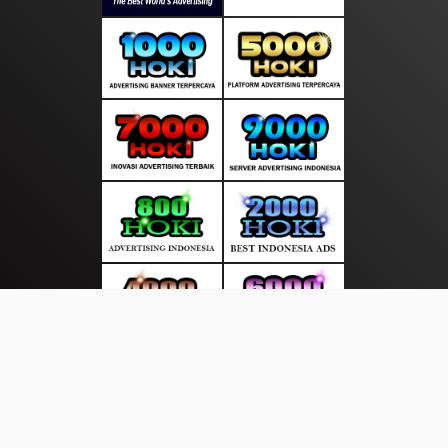
About Us
·
Contact Us
·
Terms & Conditions
·