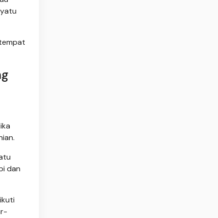
nyatu
 tempat
ng
ika
nian.
atu
pi dan
kuti
ar-