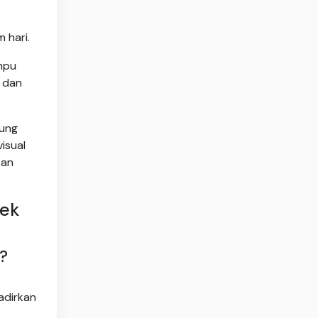
 hari.
ampu
 dan
pung
isual
kan
lek
?
adirkan