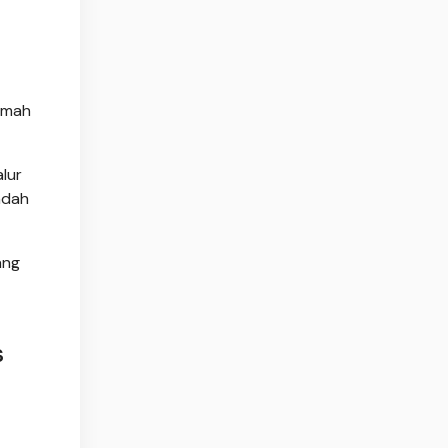
rumah
lur
ndah
ang
s