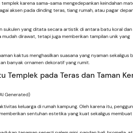
u templek karena sama-sama mengedepankan keindahan mate
bagai aksen pada dinding teras, tiang rumah, atau pagar depa
 sukulen yang ditata secara artistik di antara batu koral dan k
 mudah dirawat, tetapi juga memberikan tampilan unik yang
anaman kaktus menghasilkan suasana yang nyaman sekaligus b
kan banyak ornamen dekoratif yang rumit.
u Templek pada Teras dan Taman Ker
AI Generated)
ktivitas keluarga di rumah kampung. Oleh karena itu, penggu
 memberikan sentuhan estetika yang kuat sekaligus membuat a
dukan tanaman seperti palem mini, pandan bali, bromelia, a