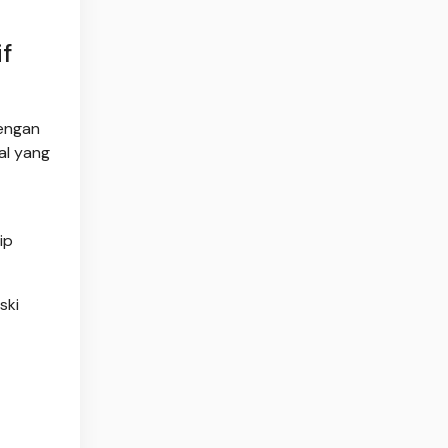
f
dengan
al yang
ip
ski