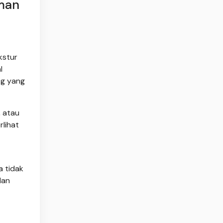
man
kstur
l
ng yang
, atau
rlihat
a tidak
dan