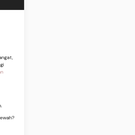
angat,
gi
an
.
 mewah?