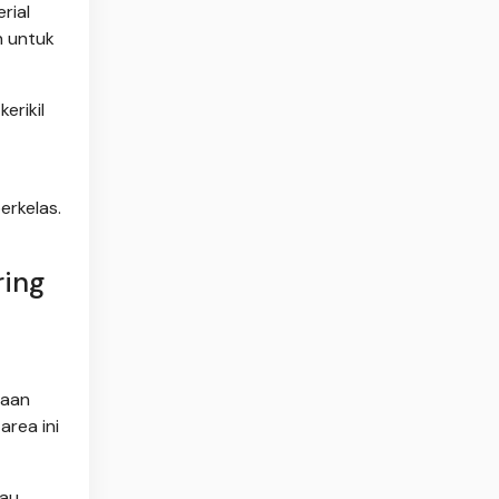
rial
n untuk
erikil
erkelas.
ing
naan
rea ini
tau