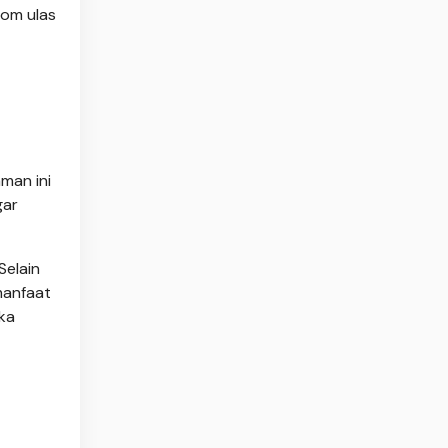
com ulas
man ini
gar
elain
rmanfaat
ika