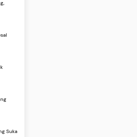
g,
sal
ak
ong
ang Suka