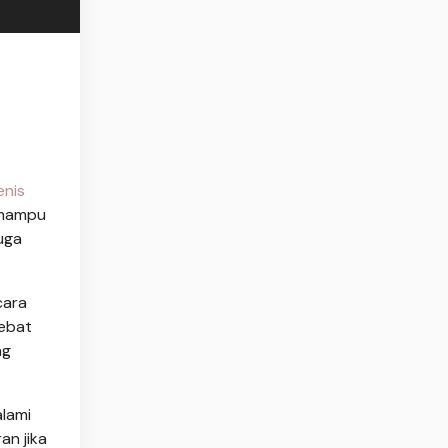
enis
 mampu
uga
cara
lebat
ng
alami
an jika