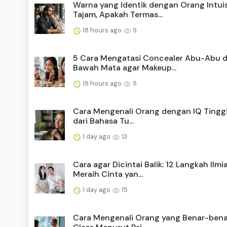
Warna yang Identik dengan Orang Intuis
Tajam, Apakah Termas...
18 hours ago
9
5 Cara Mengatasi Concealer Abu-Abu d
Bawah Mata agar Makeup...
19 hours ago
9
Cara Mengenali Orang dengan IQ Tinggi 
dari Bahasa Tu...
1 day ago
13
Cara agar Dicintai Balik: 12 Langkah Ilmi
Meraih Cinta yan...
1 day ago
15
Cara Mengenali Orang yang Benar-bena