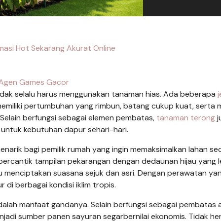
masi Hot Sekarang Akurat Online
Agen Games Gacor
idak selalu harus menggunakan tanaman hias. Ada beberapa
j
emiliki pertumbuhan yang rimbun, batang cukup kuat, serta
 Selain berfungsi sebagai elemen pembatas,
tanaman terong
j
untuk kebutuhan dapur sehari-hari.
menarik bagi pemilik rumah yang ingin memaksimalkan lahan se
mpercantik tampilan pekarangan dengan dedaunan hijau yang 
u menciptakan suasana sejuk dan asri. Dengan perawatan ya
i berbagai kondisi iklim tropis.
adalah manfaat gandanya. Selain berfungsi sebagai pembatas 
jadi sumber panen sayuran segarbernilai ekonomis. Tidak her