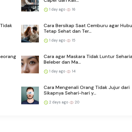
Caper dari Kali...
1 day ago
16
Tidak
Cara Bersikap Saat Cemburu agar Hub
Tetap Sehat dan Ter...
1 day ago
15
seorang
Cara agar Maskara Tidak Luntur Seharia
Beleber dan Ma...
1 day ago
14
Cara Mengenali Orang Tidak Jujur dari
Sikapnya Sehari-hari y...
2 days ago
20