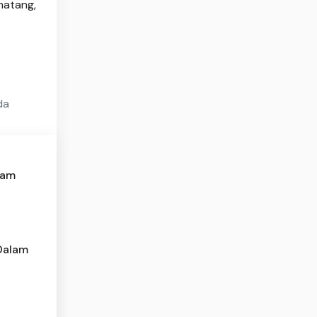
matang,
da
lam
 Dalam