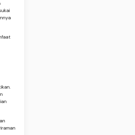
a
sukai
annya
nfaat
ikan.
an
ian
han
yiraman