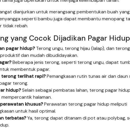
pertama juga diperlukan untuk menjaga kelembapan tanah.
sangat dianjurkan untuk merangsang pembentukan buah yang
penyangga seperti bambu juga dapat membantu menopang t
r tidak rebah.
ong yang Cocok Dijadikan Pagar Hidup
kan pagar hidup?
Terong ungu, terong hijau (lalap), dan terong
a produktif dan mudah dibudidayakan.
agar?
Beberapa jenis terong, seperti terong ungu, dapat tum
ntuk membentuk pagar.
erong terlihat rapi?
Pemangkasan rutin tunas air dan daun
pagar terong.
ar hidup?
Selain sebagai pembatas lahan, terong pagar hidu
n mempercantik halaman.
 perawatan khusus?
Perawatan terong pagar hidup meliputi
asan untuk hasil optimal.
an terbatas?
Ya, terong dapat ditanam di pot atau polybag, 
idup.