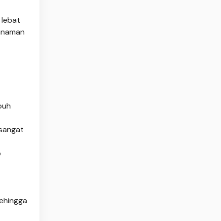
 lebat
anaman
buh
 sangat
p
sehingga