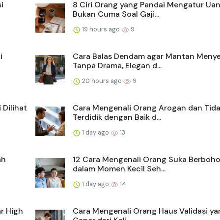
i
8 Ciri Orang yang Pandai Mengatur Uan
Bukan Cuma Soal Gaji...
19 hours ago
9
i
Cara Balas Dendam agar Mantan Menye
Tanpa Drama, Elegan d...
20 hours ago
9
Dilihat
Cara Mengenali Orang Arogan dan Tid
Terdidik dengan Baik d...
1 day ago
13
ah
12 Cara Mengenali Orang Suka Berboh
dalam Momen Kecil Seh...
1 day ago
14
r High
Cara Mengenali Orang Haus Validasi y