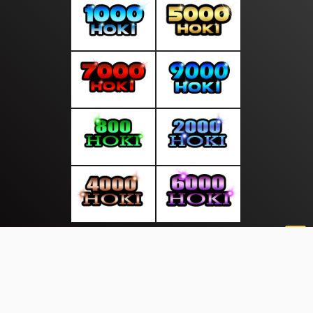
About Us
·
Contact Us
·
Terms & Conditions
·
© notedunia.com 2026. All rights are reserved