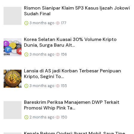
Rismon Sianipar Klaim SP3 Kasus Ijazah Jokowi
Sudah Final
3 months ago
177
Korea Selatan Kuasai 30% Volume Kripto
Dunia, Surga Baru Alt...
3 months ago
156
Lansia di AS jadi Korban Terbesar Penipuan
Kripto, Segini To...
3 months ago
155
Bareskrim Periksa Manajemen DWP Terkait
Promosi Whip Pink Ta...
2 months ago
150
Kepala Bakom Qodari: Ibarat Mobil, Saya Tipe