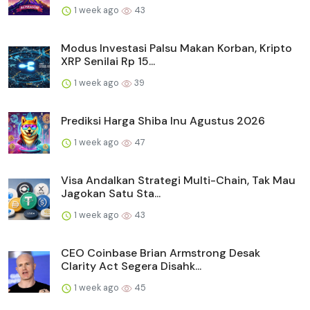
1 week ago
43
Modus Investasi Palsu Makan Korban, Kripto
XRP Senilai Rp 15...
1 week ago
39
Prediksi Harga Shiba Inu Agustus 2026
1 week ago
47
Visa Andalkan Strategi Multi-Chain, Tak Mau
Jagokan Satu Sta...
1 week ago
43
CEO Coinbase Brian Armstrong Desak
Clarity Act Segera Disahk...
1 week ago
45