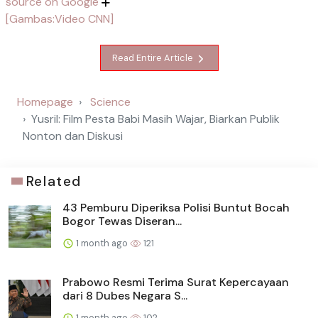
source on Google
[Gambas:Video CNN]
Read Entire Article
Homepage
Science
Yusril: Film Pesta Babi Masih Wajar, Biarkan Publik
Nonton dan Diskusi
Related
43 Pemburu Diperiksa Polisi Buntut Bocah
Bogor Tewas Diseran...
1 month ago
121
Prabowo Resmi Terima Surat Kepercayaan
dari 8 Dubes Negara S...
1 month ago
102