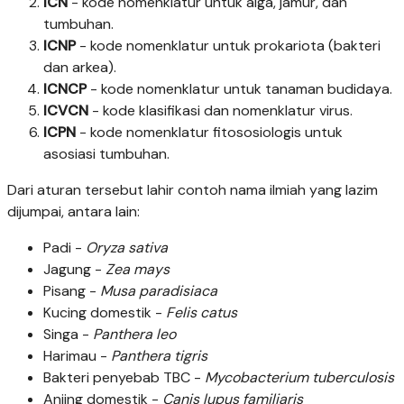
ICN
- kode nomenklatur untuk alga, jamur, dan
tumbuhan.
ICNP
- kode nomenklatur untuk prokariota (bakteri
dan arkea).
ICNCP
- kode nomenklatur untuk tanaman budidaya.
ICVCN
- kode klasifikasi dan nomenklatur virus.
ICPN
- kode nomenklatur fitososiologis untuk
asosiasi tumbuhan.
Dari aturan tersebut lahir contoh nama ilmiah yang lazim
dijumpai, antara lain:
Padi -
Oryza sativa
Jagung -
Zea mays
Pisang -
Musa paradisiaca
Kucing domestik -
Felis catus
Singa -
Panthera leo
Harimau -
Panthera tigris
Bakteri penyebab TBC -
Mycobacterium tuberculosis
Anjing domestik -
Canis lupus familiaris