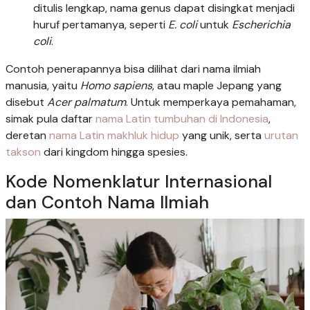
ditulis lengkap, nama genus dapat disingkat menjadi
huruf pertamanya, seperti
E. coli
untuk
Escherichia
coli
.
Contoh penerapannya bisa dilihat dari nama ilmiah
manusia, yaitu
Homo sapiens
, atau maple Jepang yang
disebut
Acer palmatum
. Untuk memperkaya pemahaman,
simak pula daftar
nama Latin tumbuhan di Indonesia
,
deretan
nama Latin makhluk hidup
yang unik, serta
urutan
takson
dari kingdom hingga spesies.
Kode Nomenklatur Internasional
dan Contoh Nama Ilmiah