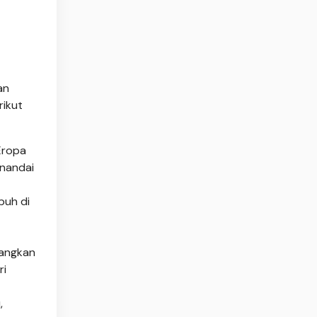
an
rikut
 Eropa
enandai
buh di
uangkan
ri
,