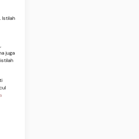
Istilah
,
ma juga
stilah
ti
cul
a