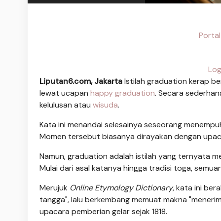
Portal
Log
Liputan6.com, Jakarta
Istilah graduation kerap b
lewat ucapan
happy graduation
. Secara sederhan
kelulusan atau
wisuda
.
Kata ini menandai selesainya seseorang menempuh 
Momen tersebut biasanya dirayakan dengan upac
Namun, graduation adalah istilah yang ternyata men
Mulai dari asal katanya hingga tradisi toga, semua
Merujuk
Online Etymology Dictionary
, kata ini be
tangga", lalu berkembang memuat makna "menerima
upacara pemberian gelar sejak 1818.