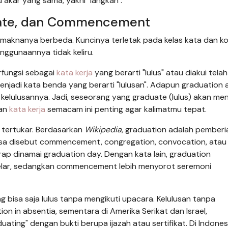
u akar yang sama, yakni "langkah".
uate, dan Commencement
l maknanya berbeda. Kuncinya terletak pada kelas kata dan k
ggunaannya tidak keliru.
rfungsi sebagai
kata kerja
yang berarti "lulus" atau diakui telah
menjadi kata benda yang berarti "lulusan". Adapun graduation 
elulusannya. Jadi, seseorang yang graduate (lulus) akan men
ran
kata kerja
semacam ini penting agar kalimatmu tepat.
 tertukar. Berdasarkan
Wikipedia
, graduation adalah pemberi
 bisa disebut commencement, congregation, convocation, atau
ap dinamai graduation day. Dengan kata lain, graduation
lar, sedangkan commencement lebih menyorot seremoni
 bisa saja lulus tanpa mengikuti upacara. Kelulusan tanpa
on in absentia, sementara di Amerika Serikat dan Israel,
ting" dengan bukti berupa ijazah atau sertifikat. Di Indones