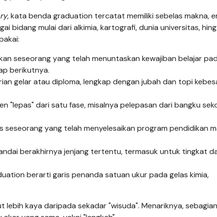
ary
, kata benda graduation tercatat memiliki sebelas makna, 
bidang mulai dari alkimia, kartografi, dunia universitas, hin
pakai:
n seseorang yang telah menuntaskan kewajiban belajar pa
ap berikutnya.
an gelar atau diploma, lengkap dengan jubah dan topi kebes
 "lepas" dari satu fase, misalnya pelepasan dari bangku sek
s seseorang yang telah menyelesaikan program pendidikan 
dai berakhirnya jenjang tertentu, termasuk untuk tingkat d
uation berarti garis penanda satuan ukur pada gelas kimia,
 lebih kaya daripada sekadar "wisuda". Menariknya, sebagia