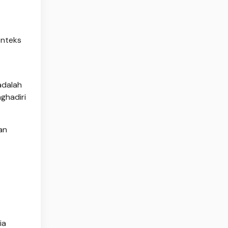
onteks
adalah
ghadiri
an
ia