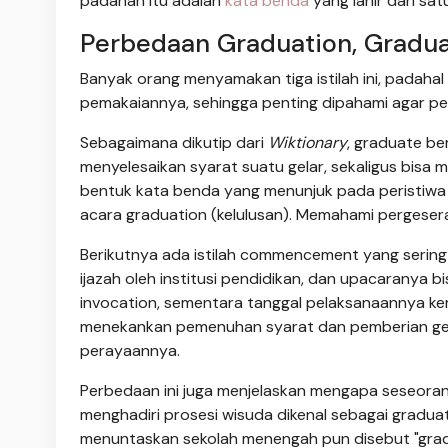
padanan itu adalah
kata benda
yang lahir dari sat
Perbedaan Graduation, Grad
Banyak orang menyamakan tiga istilah ini, padaha
pemakaiannya, sehingga penting dipahami agar pen
Sebagaimana dikutip dari
Wiktionary
, graduate be
menyelesaikan syarat suatu gelar, sekaligus bisa 
bentuk kata benda yang menunjuk pada peristiwa k
acara graduation (kelulusan). Memahami pergese
Berikutnya ada istilah commencement yang sering
ijazah oleh institusi pendidikan, dan upacaranya
invocation, sementara tanggal pelaksanaannya ker
menekankan pemenuhan syarat dan pemberian ge
perayaannya.
Perbedaan ini juga menjelaskan mengapa seseorang
menghadiri prosesi wisuda dikenal sebagai graduati
menuntaskan sekolah menengah pun disebut "gradua