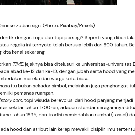
hinese zodiac sign. (Photo: Pixabay/Pexels)
dentik dengan toga dan topi persegi? Seperti yang diberitak
atau regalia ini ternyata telah berusia lebih dari 800 tahun. Be
 kita kenal sekarang:
orkan
TIME
, jejaknya bisa ditelusuri ke universitas-universitas
pada abad ke-12 dan ke-13, dengan jubah serta hood yang m
mbedakan mereka dari warga kota biasa.
sa itu bukan sekadar simbol, melainkan juga penghangat tu
miliki pemanas ruangan.
istory.com
, topi wisuda berevolusi dari hood panjang menjadi
 datar sekitar tahun 1700-an; adapun standar seragamnya dit
ume tahun 1895, dan tradisi memindahkan rumbai (tassel) da
da hood dan atribut lain kerap mewakili disiplin ilmu tertentu