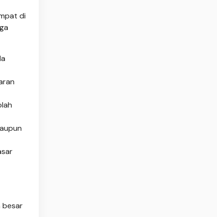
empat di
gga
da
aran
olah
maupun
asar
n besar