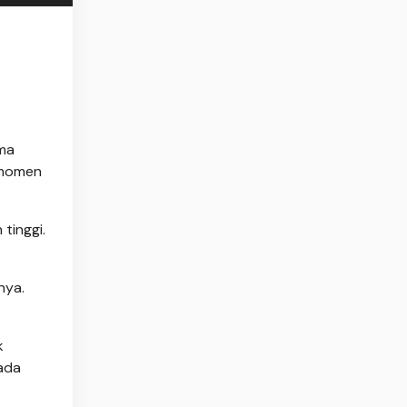
ama
 momen
tinggi.
nya.
k
ada