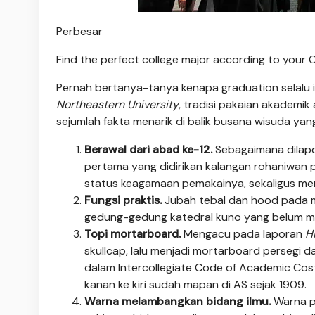
Perbesar
Find the perfect college major according to your C
Pernah bertanya-tanya kenapa graduation selalu i
Northeastern University
, tradisi pakaian akademik 
sejumlah fakta menarik di balik busana wisuda yang
Berawal dari abad ke-12.
Sebagaimana dilap
pertama yang didirikan kalangan rohaniwan 
status keagamaan pemakainya, sekaligus me
Fungsi praktis.
Jubah tebal dan hood pada ma
gedung-gedung katedral kuno yang belum me
Topi mortarboard.
Mengacu pada laporan
H
skullcap, lalu menjadi mortarboard persegi
dalam Intercollegiate Code of Academic Cost
kanan ke kiri sudah mapan di AS sejak 1909.
Warna melambangkan bidang ilmu.
Warna pa