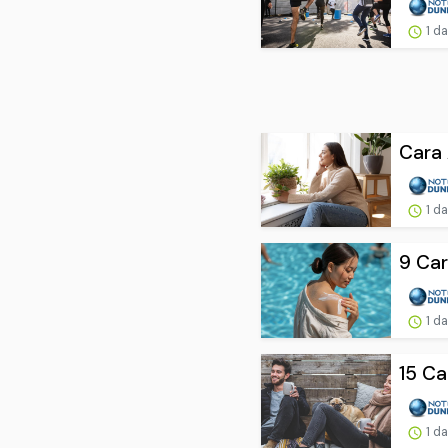
1 d
Cara 
1 d
9 Car
1 d
15 Ca
1 d