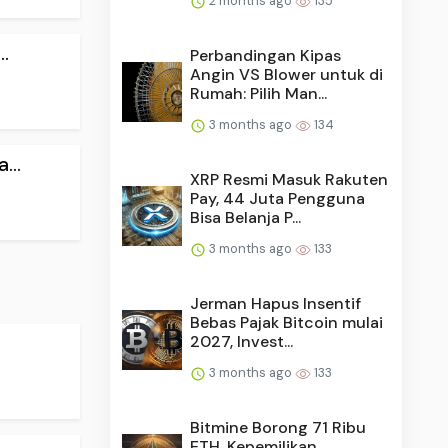
2 months ago
135
.
Perbandingan Kipas
Angin VS Blower untuk di
Rumah: Pilih Man...
3 months ago
134
...
XRP Resmi Masuk Rakuten
Pay, 44 Juta Pengguna
Bisa Belanja P...
3 months ago
133
Jerman Hapus Insentif
Bebas Pajak Bitcoin mulai
2027, Invest...
3 months ago
133
Bitmine Borong 71 Ribu
ETH, Kepemilikan