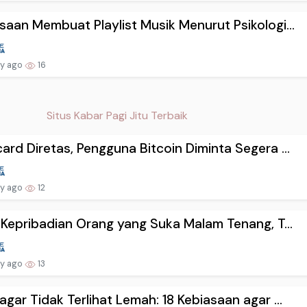
saan Membuat Playlist Musik Menurut Psikologi...
ay ago
16
Situs Kabar Pagi Jitu Terbaik
ard Diretas, Pengguna Bitcoin Diminta Segera ...
ay ago
12
i Kepribadian Orang yang Suka Malam Tenang, T...
ay ago
13
agar Tidak Terlihat Lemah: 18 Kebiasaan agar ...