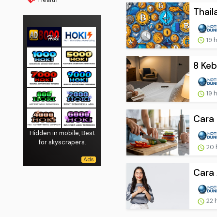
Thail
19 
8 Keb
19 
Cara 
Hidden in mobile, Best
for skyscrapers.
20 
Cara 
22 