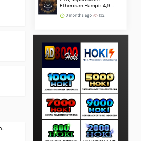
Ethereum Hampir 4,9 ...
3 months ago
132
..