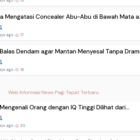
ays ago
18
a Mengatasi Concealer Abu-Abu di Bawah Mata a..
ays ago
17
 Balas Dendam agar Mantan Menyesal Tanpa Drama
ays ago
16
Web Informasi News Pagi Tepat Terbaru
Mengenali Orang dengan IQ Tinggi Dilihat dari...
ays ago
20