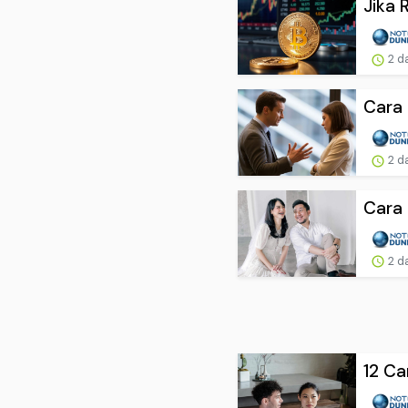
Jika 
2 d
Cara 
2 d
Cara 
2 d
12 Ca