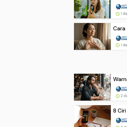
1 d
Cara 
1 d
Warna
2 d
8 Cir