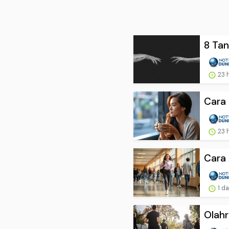
8 Tan
23 
Cara 
23 
Cara 
1 d
Olahr