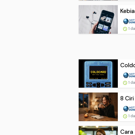
Kebia
1 d
Coldc
1 d
8 Cir
1 d
Cara 