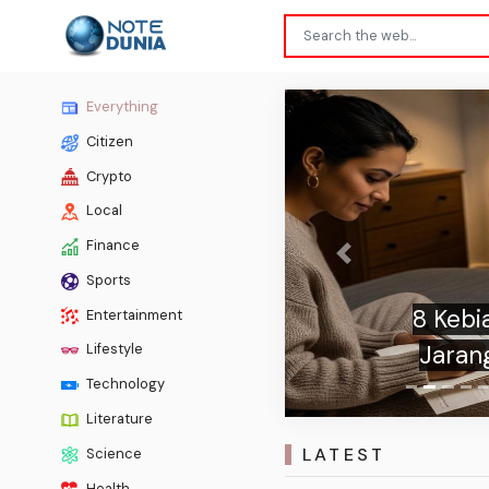
Everything
Citizen
Crypto
Local
Finance
Previous
Sports
8 Kebi
Entertainment
Jarang
Lifestyle
Technology
Literature
LATEST
Science
Health