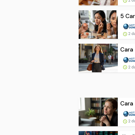
2 d
5 Car
2 d
Cara
2 d
Cara 
2 d