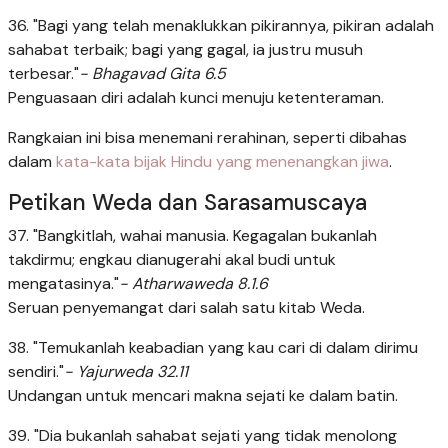
36. "Bagi yang telah menaklukkan pikirannya, pikiran adalah
sahabat terbaik; bagi yang gagal, ia justru musuh
terbesar."
- Bhagavad Gita 6.5
Penguasaan diri adalah kunci menuju ketenteraman.
Rangkaian ini bisa menemani rerahinan, seperti dibahas
dalam
kata-kata bijak Hindu yang menenangkan jiwa
.
Petikan Weda dan Sarasamuscaya
37. "Bangkitlah, wahai manusia. Kegagalan bukanlah
takdirmu; engkau dianugerahi akal budi untuk
mengatasinya."
- Atharwaweda 8.1.6
Seruan penyemangat dari salah satu kitab Weda.
38. "Temukanlah keabadian yang kau cari di dalam dirimu
sendiri."
- Yajurweda 32.11
Undangan untuk mencari makna sejati ke dalam batin.
39. "Dia bukanlah sahabat sejati yang tidak menolong