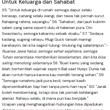
Untuk Keluarga dan Sahabat
55. "Untuk keluarga di rumah: semoga dapur selalu
berasap, canang selalu wangi, dan tawa tak pernah surut.
Rahajeng rahina, sayangku." 56. "Sahabat, dari jauh kukirim
salam yang sama seperti dulu di halaman pura. Om
Swastiastu, semoga kabarmu sebaik doaku." 57. "Sedaya
kadang, sugeng rahayu. Mugi Gusti tansah maringi
karahayon, lan kita saged tulung-tinulung ing salaminipun."
-
Nuansa Jawa halus: semoga sehat sejahtera, semoga
Tuhan senantiasa memberikan keselamatan, dan kita bisa
saling menolong selamanya
58. "Buat kamu yang sedang
lelah: berhentilah sejenak seperti Bali saat Nyepi. Dunia tak
akan runtuh hanya karena kau memilih tenang sehari." 59.
"Semoga rumahmu jadi pura kecil, tempat kasih
dipersembahkan tiap hari tanpa perlu hari raya." 60. "Jarak
boleh membentang, tetapi doa tak pernah kehilangan
alamat. Rahayu selalu, di mana pun kau berpijak."
Ucapan yang menghangatkan hubungan bisa dipadukan