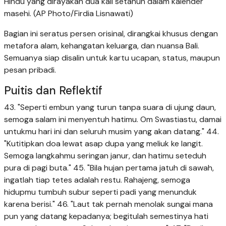
Hindu yang dirayakan dua kali setahun dalam kalender
masehi. (AP Photo/Firdia Lisnawati)
Bagian ini seratus persen orisinal, dirangkai khusus dengan
metafora alam, kehangatan keluarga, dan nuansa Bali.
Semuanya siap disalin untuk kartu ucapan, status, maupun
pesan pribadi.
Puitis dan Reflektif
43. "Seperti embun yang turun tanpa suara di ujung daun,
semoga salam ini menyentuh hatimu. Om Swastiastu, damai
untukmu hari ini dan seluruh musim yang akan datang." 44.
"Kutitipkan doa lewat asap dupa yang meliuk ke langit.
Semoga langkahmu seringan janur, dan hatimu seteduh
pura di pagi buta." 45. "Bila hujan pertama jatuh di sawah,
ingatlah tiap tetes adalah restu. Rahajeng, semoga
hidupmu tumbuh subur seperti padi yang menunduk
karena berisi." 46. "Laut tak pernah menolak sungai mana
pun yang datang kepadanya; begitulah semestinya hati