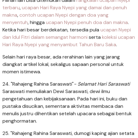
Pilihan lain bisa ditemukan dalam
rangkaian ucapan Nyepi
terbaru
,
ucapan Hari Raya Nyepi yang damai dan penuh
makna
,
contoh ucapan Nyepi dengan doa yang
menyentuh
, hingga
ucapan Nyepi penuh doa dan makna
.
Ketika hari besar berdekatan, tersedia pula
ucapan Nyepi
dan Idul Fitri dalam semangat harmoni
serta
koleksi ucapan
Hari Raya Nyepi yang menyambut Tahun Baru Saka
.
Selain hari raya besar, ada rerahinan lain yang jarang
diangkat artikel lokal, sekaligus sapaan personal untuk
momen istimewa.
24. "Rahajeng Rahina Saraswati"
- Selamat Hari Saraswati
Saraswati memuliakan Dewi Saraswati, dewi ilmu
pengetahuan dan kebijaksanaan. Pada hari ini, buku dan
pustaka disucikan, sementara aktivitas membaca dan
menulis justru dihentikan setelah upacara sebagai bentuk
penghormatan.
25. "Rahajeng Rahina Saraswati, dumogi kaping ajian setata