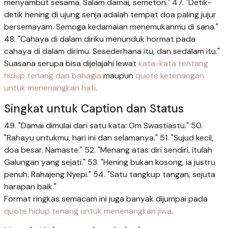
menyambut sesama. Salam damai, semeton." 47. "Detik-
detik hening di ujung senja adalah tempat doa paling jujur
bersemayam. Semoga kedamaian menemukanmu di sana."
48. "Cahaya di dalam diriku menunduk hormat pada
cahaya di dalam dirimu. Sesederhana itu, dan sedalam itu."
Suasana serupa bisa dijelajahi lewat
kata-kata tentang
hidup tenang dan bahagia
maupun
quote ketenangan
untuk menenangkan hati
.
Singkat untuk Caption dan Status
49. "Damai dimulai dari satu kata: Om Swastiastu." 50.
"Rahayu untukmu, hari ini dan selamanya." 51. "Sujud kecil,
doa besar. Namaste." 52. "Menang atas diri sendiri, itulah
Galungan yang sejati." 53. "Hening bukan kosong, ia justru
penuh. Rahajeng Nyepi." 54. "Satu tangkup tangan, sejuta
harapan baik."
Format ringkas semacam ini juga banyak dijumpai pada
quote hidup tenang untuk menenangkan jiwa
.