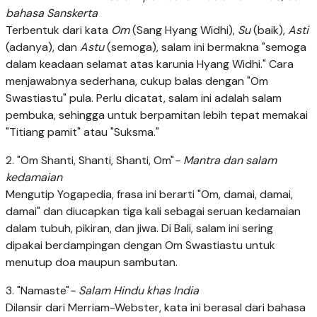
bahasa Sanskerta
Terbentuk dari kata
Om
(Sang Hyang Widhi),
Su
(baik),
Asti
(adanya), dan
Astu
(semoga), salam ini bermakna "semoga
dalam keadaan selamat atas karunia Hyang Widhi." Cara
menjawabnya sederhana, cukup balas dengan "Om
Swastiastu" pula. Perlu dicatat, salam ini adalah salam
pembuka, sehingga untuk berpamitan lebih tepat memakai
"Titiang pamit" atau "Suksma."
2. "Om Shanti, Shanti, Shanti, Om"
- Mantra dan salam
kedamaian
Mengutip Yogapedia, frasa ini berarti "Om, damai, damai,
damai" dan diucapkan tiga kali sebagai seruan kedamaian
dalam tubuh, pikiran, dan jiwa. Di Bali, salam ini sering
dipakai berdampingan dengan Om Swastiastu untuk
menutup doa maupun sambutan.
3. "Namaste"
- Salam Hindu khas India
Dilansir dari Merriam-Webster, kata ini berasal dari bahasa