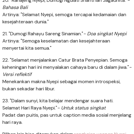
20. "Rahajeng Nyepi, Dumogi Ngulati Shanti lan Jagadhita."
-
Bahasa Bali
Artinya: "Selamat Nyepi, semoga tercapai kedamaian dan
kesejahteraan dunia."
21. "Dumogi Rahayu Sareng Sinamian."
- Doa singkat Nyepi
Artinya: "Semoga keselamatan dan kesejahteraan
menyertai kita semua."
22. "Selamat menjalankan Catur Brata Penyepian. Semoga
keheningan hari ini menyalakan cahaya baru di dalam jiwa."
-
Versi reflektif
Menekankan makna Nyepi sebagai momen introspeksi,
bukan sekadar hari libur.
23. "Dalam sunyi, kita belajar mendengar suara hati.
Selamat Hari Raya Nyepi."
- Untuk status singkat
Padat dan puitis, pas untuk caption media sosial menjelang
hari raya.