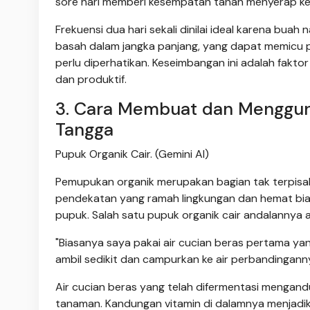
sore hari memberi kesempatan tanah menyerap k
Frekuensi dua hari sekali dinilai ideal karena bua
basah dalam jangka panjang, yang dapat memicu pe
perlu diperhatikan. Keseimbangan ini adalah fak
dan produktif.
3. Cara Membuat dan Menggun
Tangga
Pupuk Organik Cair. (Gemini AI)
Pemupukan organik merupakan bagian tak terpisa
pendekatan yang ramah lingkungan dan hemat bi
pupuk. Salah satu pupuk organik cair andalannya a
"Biasanya saya pakai air cucian beras pertama yan
ambil sedikit dan campurkan ke air perbandingannya
Air cucian beras yang telah difermentasi mengan
tanaman. Kandungan vitamin di dalamnya menjadi