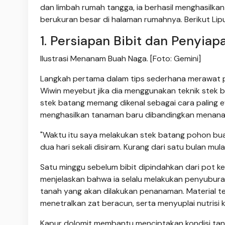
dan limbah rumah tangga, ia berhasil menghasilk
berukuran besar di halaman rumahnya. Berikut Lip
1. Persiapan Bibit dan Penyia
Ilustrasi Menanam Buah Naga. [Foto: Gemini]
Langkah pertama dalam tips sederhana merawat p
Wiwin meyebut jika dia menggunakan teknik stek
stek batang memang dikenal sebagai cara paling 
menghasilkan tanaman baru dibandingkan menanam 
"Waktu itu saya melakukan stek batang pohon buah
dua hari sekali disiram. Kurang dari satu bulan mul
Satu minggu sebelum bibit dipindahkan dari pot ke
menjelaskan bahwa ia selalu melakukan penyubura
tanah yang akan dilakukan penanaman. Material t
menetralkan zat beracun, serta menyuplai nutris
Kapur dolomit membantu menciptakan kondisi tana