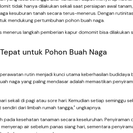
mit tidak hanya dilakukan sekali saat persiapan awal tanam,
jaga kesuburan tanah secara terus-menerus. Dengan rutinitas 
 untuk mendukung pertumbuhan pohon buah naga.
s menerus langkah pemberian kapur domomit bisa dilakukan 
g Tepat untuk Pohon Buah Naga
, perawatan rutin menjadi kunci utama keberhasilan budidaya
buah naga yang paling mendasar adalah memastikan penyira
ri sekali di pagi atau sore hari. Kemudian setiap seminggu sek
sendiri dari limbah rumah tangga," ungkapnya.
 pada kesehatan tanaman secara keseluruhan. Penyiraman d
menyerap air sebelum panas siang hari, sementara penyirama