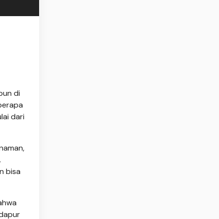
pun di
eberapa
ai dari
anaman,
.
n bisa
bahwa
 dapur