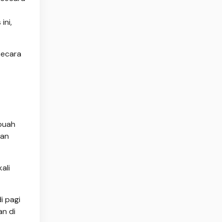
ini,
secara
 buah
man
ali
i pagi
n di