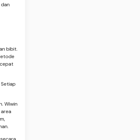
 dan
n bibit.
Metode
 cepat
 Setiap
n. Wiwin
 area
am,
man.
 secara