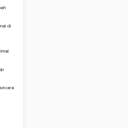
nah
.
mai di
imal.
up
 secara