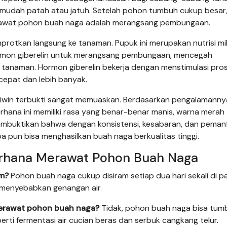
 mudah patah atau jatuh. Setelah pohon tumbuh cukup besar
erawat pohon buah naga adalah merangsang pembungaan.
rotkan langsung ke tanaman. Pupuk ini merupakan nutrisi mi
rmon giberelin untuk merangsang pembungaan, mencegah
tanaman. Hormon giberelin bekerja dengan menstimulasi pro
cepat dan lebih banyak.
Wiwin terbukti sangat memuaskan. Berdasarkan pengalamanny
hana ini memiliki rasa yang benar-benar manis, warna merah
membuktikan bahwa dengan konsistensi, kesabaran, dan peman
a pun bisa menghasilkan buah naga berkualitas tinggi.
erhana Merawat Pohon Buah Naga
am?
Pohon buah naga cukup disiram setiap dua hari sekali di p
 menyebabkan genangan air.
merawat pohon buah naga?
Tidak, pohon buah naga bisa tum
ti fermentasi air cucian beras dan serbuk cangkang telur.