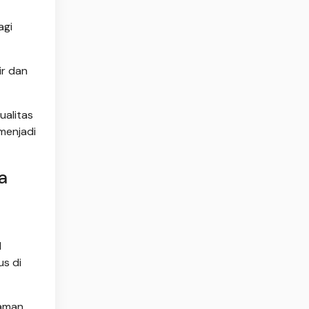
agi
ir dan
ualitas
menjadi
a
l
s di
naman