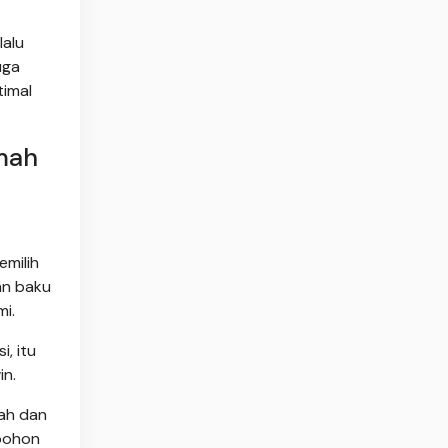
lalu
uga
timal
mah
milih
an baku
mi.
, itu
in.
nah dan
 pohon