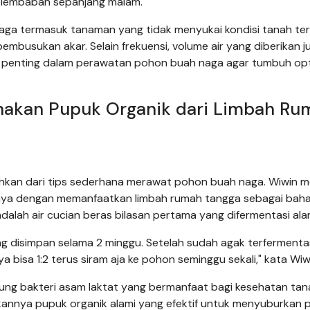
elembaban sepanjang malam.
h naga termasuk tanaman yang tidak menyukai kondisi tanah ter
mbusukan akar. Selain frekuensi, volume air yang diberikan j
tor penting dalam perawatan pohon buah naga agar tumbuh op
akan Pupuk Organik dari Limbah Ru
hkan dari tips sederhana merawat pohon buah naga. Wiwin me
aya dengan memanfaatkan limbah rumah tangga sebagai bah
dalah air cucian beras bilasan pertama yang difermentasi ala
g disimpan selama 2 minggu. Setelah sudah agak terfermentasi
 bisa 1:2 terus siram aja ke pohon seminggu sekali," kata Wiw
dung bakteri asam laktat yang bermanfaat bagi kesehatan ta
kannya pupuk organik alami yang efektif untuk menyuburkan