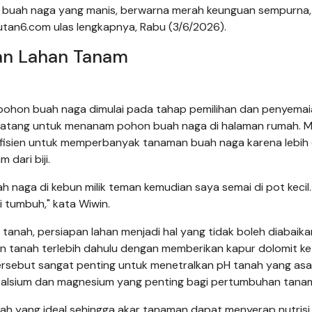
an buah naga yang manis, berwarna merah keunguan sempurna,
utan6.com ulas lengkapnya, Rabu (3/6/2026).
pan Lahan Tanam
ohon buah naga dimulai pada tahap pemilihan dan penyemaia
 batang untuk menanam pohon buah naga di halaman rumah. 
efisien untuk memperbanyak tanaman buah naga karena lebih
dari biji.
 naga di kebun milik teman kemudian saya semai di pot kecil.
ai tumbuh," kata Wiwin.
 tanah, persiapan lahan menjadi hal yang tidak boleh diabaika
n tanah terlebih dahulu dengan memberikan kapur dolomit ke
ersebut sangat penting untuk menetralkan pH tanah yang as
i kalsium dan magnesium yang penting bagi pertumbuhan tana
h yang ideal sehingga akar tanaman dapat menyerap nutrisi