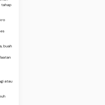
, tahap
kro
ses
a, buah
faatan
agi atau
buh