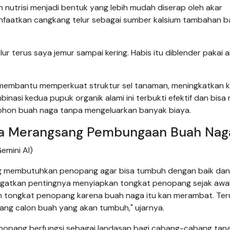
utrisi menjadi bentuk yang lebih mudah diserap oleh akar
anfaatkan cangkang telur sebagai sumber kalsium tambahan b
 terus saya jemur sampai kering. Habis itu diblender pakai a
 membantu memperkuat struktur sel tanaman, meningkatkan k
asi kedua pupuk organik alami ini terbukti efektif dan bisa 
pohon buah naga tanpa mengeluarkan banyak biaya.
ra Merangsang Pembungaan Buah Nag
emini AI)
g membutuhkan penopang agar bisa tumbuh dengan baik dan
ngatkan pentingnya menyiapkan tongkat penopang sejak awa
 tongkat penopang karena buah naga itu kan merambat. Teru
ang calon buah yang akan tumbuh," ujarnya.
penopang berfungsi sebagai landasan bagi cabang-cabang ta