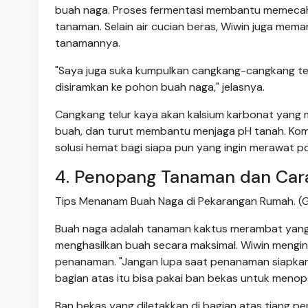
buah naga. Proses fermentasi membantu memecah n
tanaman. Selain air cucian beras, Wiwin juga mem
tanamannya.
"Saya juga suka kumpulkan cangkang-cangkang telur
disiramkan ke pohon buah naga," jelasnya.
Cangkang telur kaya akan kalsium karbonat yang
buah, dan turut membantu menjaga pH tanah. Kombin
solusi hemat bagi siapa pun yang ingin merawat 
4. Penopang Tanaman dan Ca
Tips Menanam Buah Naga di Pekarangan Rumah. (G
Buah naga adalah tanaman kaktus merambat yan
menghasilkan buah secara maksimal. Wiwin mengi
penanaman. "Jangan lupa saat penanaman siapkan
bagian atas itu bisa pakai ban bekas untuk menop
Ban bekas yang diletakkan di bagian atas tiang 