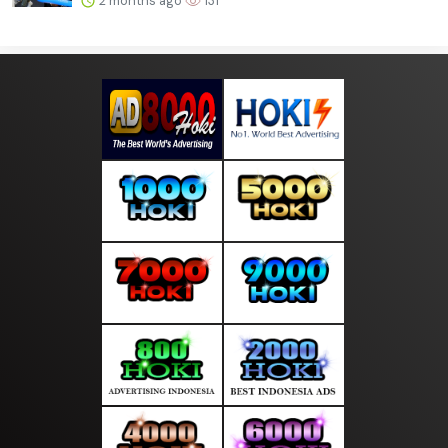
2 months ago
131