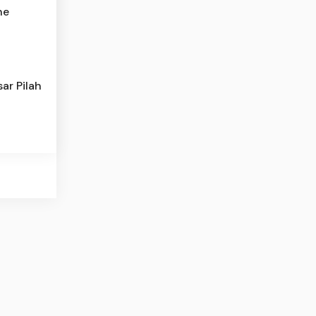
he
ar Pilah