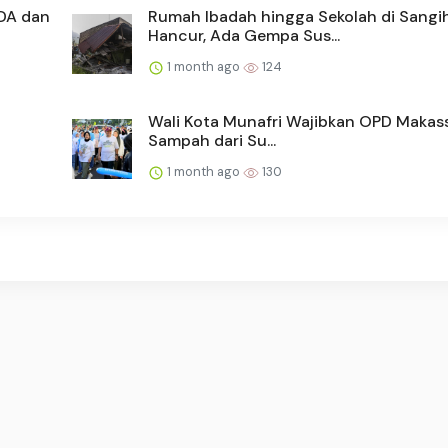
DA dan
Rumah Ibadah hingga Sekolah di Sangi
Hancur, Ada Gempa Sus...
1 month ago
124
Wali Kota Munafri Wajibkan OPD Makass
Sampah dari Su...
1 month ago
130