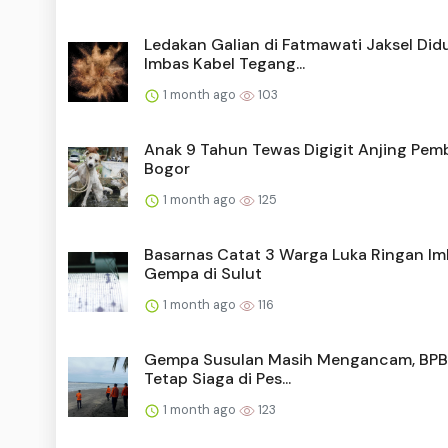
Ledakan Galian di Fatmawati Jaksel Did
Imbas Kabel Tegang...
1 month ago
103
Anak 9 Tahun Tewas Digigit Anjing Pem
Bogor
1 month ago
125
Basarnas Catat 3 Warga Luka Ringan I
Gempa di Sulut
1 month ago
116
Gempa Susulan Masih Mengancam, BPB
Tetap Siaga di Pes...
1 month ago
123