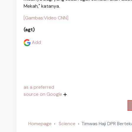
Mekah," katanya.
[Gambas:Video CNN]
(agt)
Add
as a preferred
source on Google
Homepage
Science
Timwas Haji DPR Bertek