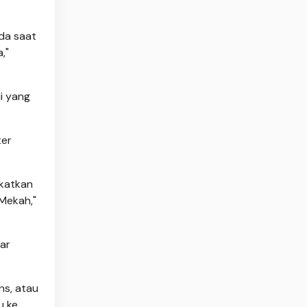
da saat
,"
i yang
ter
gkatkan
 Mekah,"
ar
ns, atau
u ke