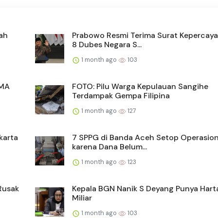
ah
Prabowo Resmi Terima Surat Kepercaya
8 Dubes Negara S...
1 month ago
103
SMA
FOTO: Pilu Warga Kepulauan Sangihe
Terdampak Gempa Filipina
1 month ago
127
karta
7 SPPG di Banda Aceh Setop Operasio
karena Dana Belum...
1 month ago
123
Rusak
Kepala BGN Nanik S Deyang Punya Hart
Miliar
1 month ago
103