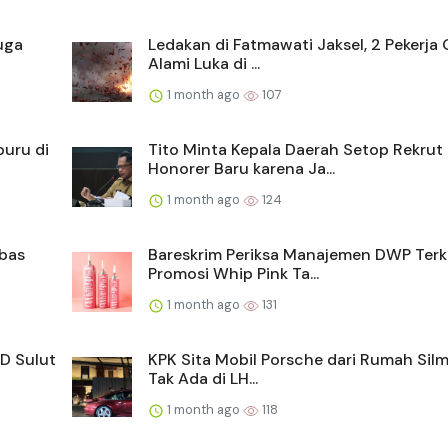
uga
Ledakan di Fatmawati Jaksel, 2 Pekerja 
Alami Luka di ...
1 month ago
107
buru di
Tito Minta Kepala Daerah Setop Rekrut
Honorer Baru karena Ja...
1 month ago
124
mbas
Bareskrim Periksa Manajemen DWP Terk
Promosi Whip Pink Ta...
1 month ago
131
D Sulut
KPK Sita Mobil Porsche dari Rumah Silm
Tak Ada di LH...
1 month ago
118