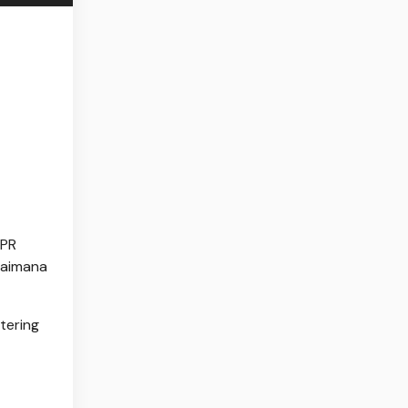
DPR
gaimana
tering