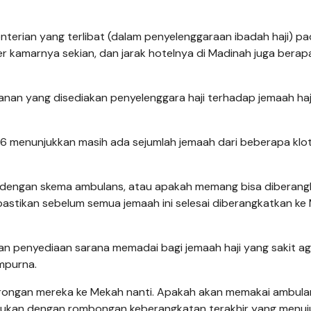
terian yang terlibat (dalam penyelenggaraan ibadah haji) pa
 kamarnya sekian, dan jarak hotelnya di Madinah juga berapa
yanan yang disediakan penyelenggara haji terhadap jemaah haj
6 menunjukkan masih ada sejumlah jemaah dari beberapa klo
n dengan skema ambulans, atau apakah memang bisa diberan
a pastikan sebelum semua jemaah ini selesai diberangkatkan ke
n penyediaan sarana memadai bagi jemaah haji yang sakit ag
empurna.
orongan mereka ke Mekah nanti. Apakah akan memakai ambula
tukan dengan rombongan keberangkatan terakhir yang menuj