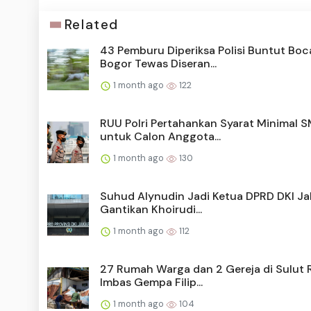
Related
43 Pemburu Diperiksa Polisi Buntut Boc
Bogor Tewas Diseran...
1 month ago
122
RUU Polri Pertahankan Syarat Minimal 
untuk Calon Anggota...
1 month ago
130
Suhud Alynudin Jadi Ketua DPRD DKI Ja
Gantikan Khoirudi...
1 month ago
112
27 Rumah Warga dan 2 Gereja di Sulut 
Imbas Gempa Filip...
1 month ago
104