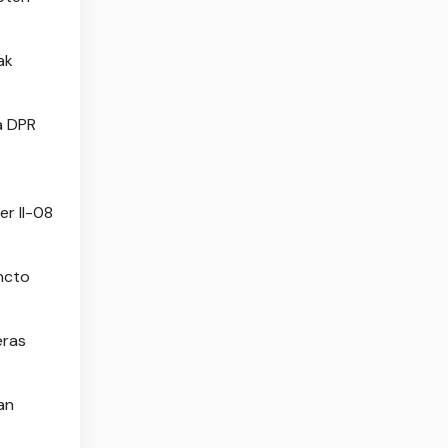
ak
a DPR
er II-08
uncto
eras
an