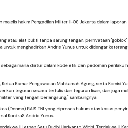
jelis hakim Pengadilan Militer II-08 Jakarta dalam laporan
g atau alat bukti tanpa sarung tangan, pernyataan 'goblok' 
a untuk menghadirkan Andrie Yunus untuk didengar keteran
 sebagaimana diatur dalam kode etik dan pedoman perilaku h
Ketua Kamar Pengawasan Mahkamah Agung, serta Komisi Yud
ikan teguran secara tertulis dan teguran lisan, dan juga me
iliter yang tengah berlangsung," sambungnya.
rkas (Denma) BAIS TNI yang diproses hukum atas kasus peny
rnal KontraS Andrie Yunus.
erdakwa II Letnan Satu Budhi Hariyanto Widhi, Terdakwa III K