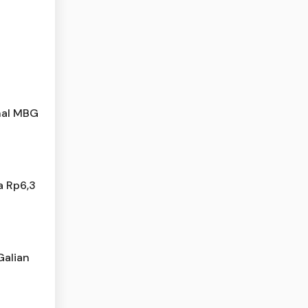
nal MBG
a Rp6,3
Galian