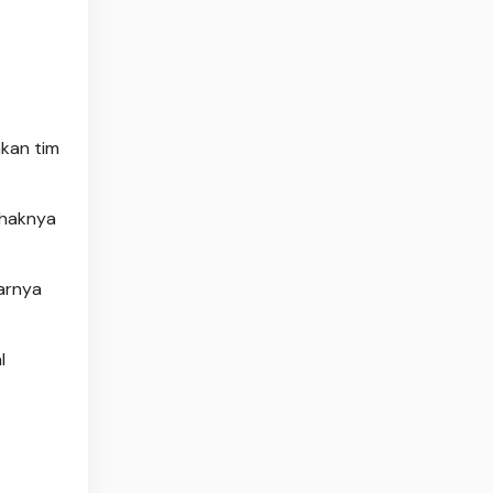
nkan tim
ihaknya
sarnya
l