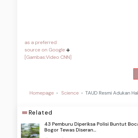
as a preferred
source on Google
[Gambas:Video CNN]
Homepage
Science
TAUD Resmi Adukan Haki
Related
43 Pemburu Diperiksa Polisi Buntut Boc
Bogor Tewas Diseran...