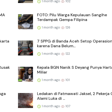
1 month ago
102
SMA
FOTO: Pilu Warga Kepulauan Sangihe
Terdampak Gempa Filipina
1 month ago
126
karta
7 SPPG di Banda Aceh Setop Operasio
karena Dana Belum...
1 month ago
122
Rusak
Kepala BGN Nanik S Deyang Punya Hart
Miliar
1 month ago
101
uga
Ledakan di Fatmawati Jaksel, 2 Pekerja 
Alami Luka di ...
1 month ago
107