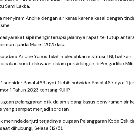
tu Sami Lakka.
 menyiram Andrie dengan air keras karena kesal dengan tind
isme.
masyarakat sipil menginterupsi jalannya rapat tertutup antar
airmont pada Maret 2025 lalu.
saudara Andrie Yunus telah melecehkan institusi TNI, bahkan
embacakan surat dakwaan dalam persidangan di Pengadilan Milit
subsider Pasal 468 ayat 1 lebih subsider Pasal 467 ayat 1 j
omor 1 Tahun 2023 tentang KUHP.
gaan pelanggaran etik dalam sidang kasus penyiraman air k
us yang sempat menjadi sorotan.
k menindaklanjuti terjadinya dugaan Pelanggaran Kode Etik d
aat dihubungi, Selasa (12/5).