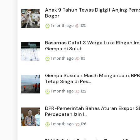
Anak 9 Tahun Tewas Digigit Anjing Pem
Bogor
1 month ago
125
Basarnas Catat 3 Warga Luka Ringan I
Gempa di Sulut
1 month ago
113
Gempa Susulan Masih Mengancam, BPB
Tetap Siaga di Pes...
1 month ago
122
DPR-Pemerintah Bahas Aturan Ekspor S
Percepatan Izin I...
1 month ago
126