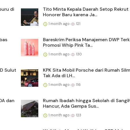
buru di
Tito Minta Kepala Daerah Setop Rekrut
Honorer Baru karena Ja...
1 month ago
121
mbas
Bareskrim Periksa Manajemen DWP Terk
Promosi Whip Pink Ta...
1 month ago
130
D Sulut
KPK Sita Mobil Porsche dari Rumah Silm
Tak Ada di LH...
1 month ago
116
DA dan
Rumah Ibadah hingga Sekolah di Sangi
Hancur, Ada Gempa Sus...
1 month ago
123