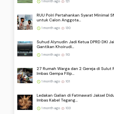
1 month ago
121
RUU Polri Pertahankan Syarat Minimal 
untuk Calon Anggota...
1 month ago
130
Suhud Alynudin Jadi Ketua DPRD DKI Ja
Gantikan Khoirudi...
1 month ago
110
27 Rumah Warga dan 2 Gereja di Sulut 
Imbas Gempa Filip...
1 month ago
101
Ledakan Galian di Fatmawati Jaksel Did
Imbas Kabel Tegang...
1 month ago
103