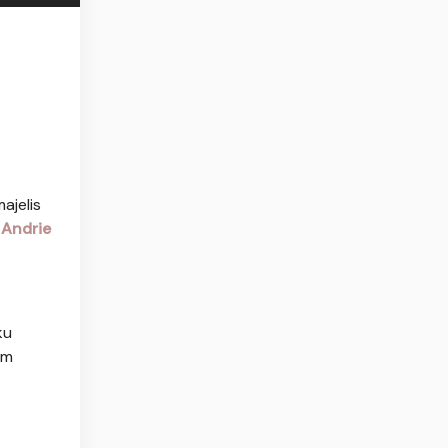
ajelis
S
Andrie
ku
im