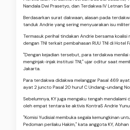
Nandala Dwi Prasetyo, dan Terdakwa IV Letnan Sa
Berdasarkan surat dakwaan, alasan pada terdakwa
tanduk Andrie yang sering menyuarakan isu militer
Termasuk perihal tindakan Andrie bersama koalisi 
dengan TNI terkait pembahasan RUU TNI di Hotel F
"Dengan kejadian tersebut, para terdakwa menilai 
menginjak-injak institusi TNI," ujar oditur saat m
Jakarta.
Para terdakwa didakwa melanggar Pasal 469 ayat 1 
ayat 2 juncto Pasal 20 huruf C Undang-undang N
Sebelumnya, KY juga mengaku tengah mendalami du
oleh empat tentara ke aktivis KontraS Andrie Yun
"Komisi Yudisial membuka segala kemungkinan untu
Pedoman perilaku Hakim," kata anggota KY, Abhan s