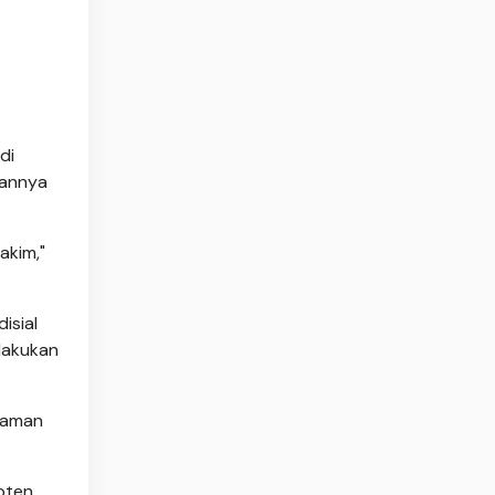
di
gannya
akim,"
isial
lakukan
iraman
apten