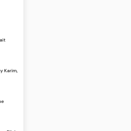
ait
y Karim,
he