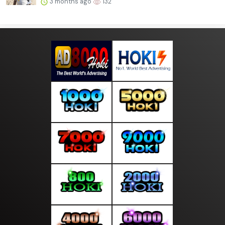
3 months ago
132