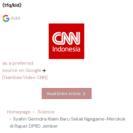
(tfq/kid)
Add
as a preferred
source on Google
[Gambas:Video CNN]
Read Entire Article
Homepage
Science
Syahri Gerindra Klaim Baru Sekali Ngegame-Merokok
di Rapat DPRD Jember