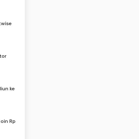
twise
tor
liun ke
coin Rp