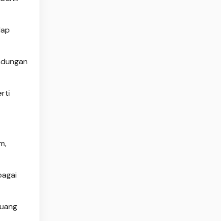
dap
indungan
rti
m,
bagai
luang