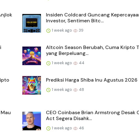
Anjlok
Insiden Coldcard Guncang Kepercayaa
Investor, Sentimen Bitc...
1 week ago
39
i
Altcoin Season Berubah, Cuma Kripto 
yang Berpeluang...
1 week ago
44
ipto
Prediksi Harga Shiba Inu Agustus 2026
1 week ago
48
k Mau
CEO Coinbase Brian Armstrong Desak C
Act Segera Disahk...
1 week ago
46