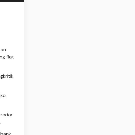
kan
g fiat
kritik
iko
eredar
.
 bank