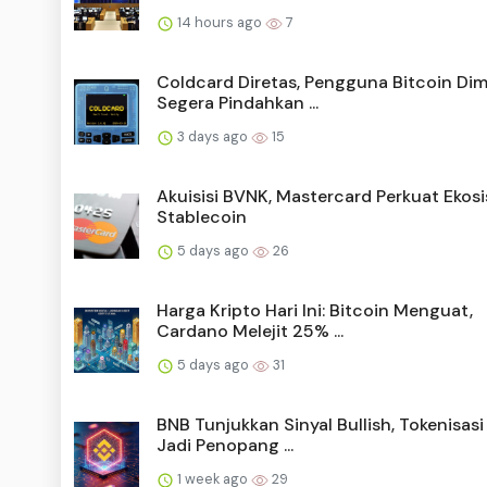
14 hours ago
7
Coldcard Diretas, Pengguna Bitcoin Dim
Segera Pindahkan ...
3 days ago
15
Akuisisi BVNK, Mastercard Perkuat Ekos
Stablecoin
5 days ago
26
Harga Kripto Hari Ini: Bitcoin Menguat,
Cardano Melejit 25% ...
5 days ago
31
BNB Tunjukkan Sinyal Bullish, Tokenisasi
Jadi Penopang ...
1 week ago
29