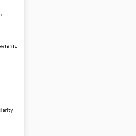
n
Tertentu
larity