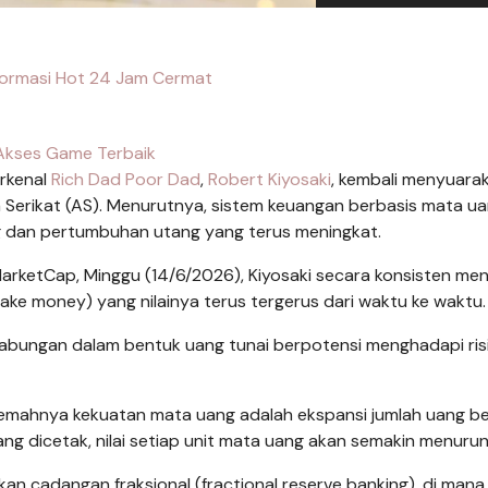
nformasi Hot 24 Jam Cermat
Akses Game Terbaik
rkenal
Rich Dad Poor Dad
,
Robert Kiyosaki
, kembali menyuara
Serikat (AS). Menurutnya, sistem keuangan berbasis mata uan
g dan pertumbuhan utang yang terus meningkat.
arketCap, Minggu (14/6/2026), Kiyosaki secara konsisten meng
ake money) yang nilainya terus tergerus dari waktu ke waktu.
abungan dalam bentuk uang tunai berpotensi menghadapi ris
lemahnya kekuatan mata uang adalah ekspansi jumlah uang b
ang dicetak, nilai setiap unit mata uang akan semakin menurun
kan cadangan fraksional (fractional reserve banking), di mana