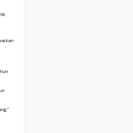
tik
barkan
ahun
un
ang,”