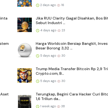
2 days ago
16
inta
Jika RUU Clarity Gagal Disahkan, Bos Bi
Sebut Industri ...
4 days ago
23
istem
Harga Worldcoin Bersiap Bangkit, Inves
Besar Borong 3,32 ...
5 days ago
30
Trump Media Transfer Bitcoin Rp 2,9 Tri
Crypto.com, B...
5 days ago
30
 Aset
Terungkap, Begini Cara Hacker Curi Bit
1,6 Triliun da...
1 week ago
38