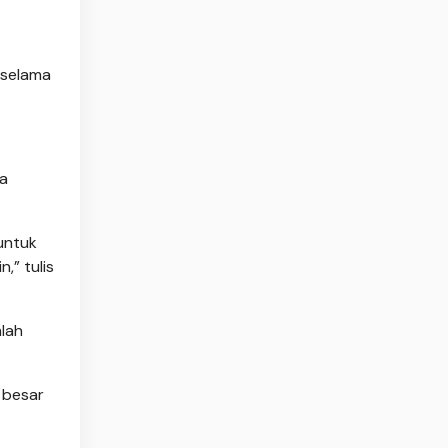
 selama
ya
untuk
,” tulis
lah
 besar