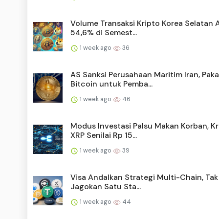
Volume Transaksi Kripto Korea Selatan 
54,6% di Semest...
1 week ago
36
AS Sanksi Perusahaan Maritim Iran, Paka
Bitcoin untuk Pemba...
1 week ago
46
Modus Investasi Palsu Makan Korban, Kr
XRP Senilai Rp 15...
1 week ago
39
Visa Andalkan Strategi Multi-Chain, Ta
Jagokan Satu Sta...
1 week ago
44