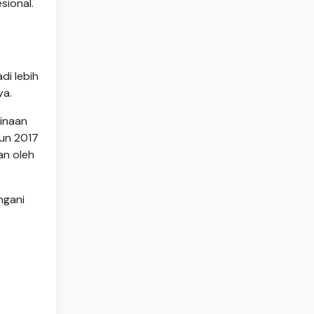
sional.
di lebih
ya.
inaan
un 2017
an oleh
ngani