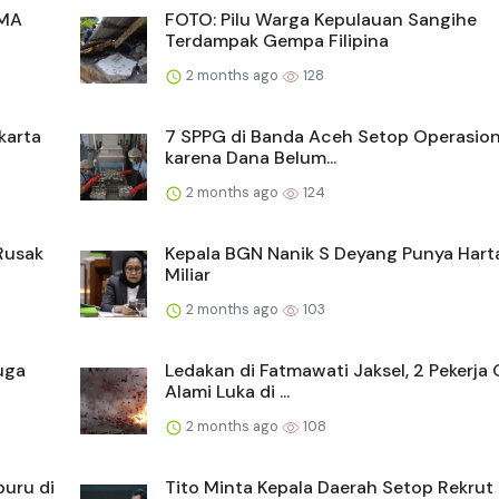
SMA
FOTO: Pilu Warga Kepulauan Sangihe
Terdampak Gempa Filipina
2 months ago
128
karta
7 SPPG di Banda Aceh Setop Operasio
karena Dana Belum...
2 months ago
124
Rusak
Kepala BGN Nanik S Deyang Punya Hart
Miliar
2 months ago
103
uga
Ledakan di Fatmawati Jaksel, 2 Pekerja 
Alami Luka di ...
2 months ago
108
buru di
Tito Minta Kepala Daerah Setop Rekrut