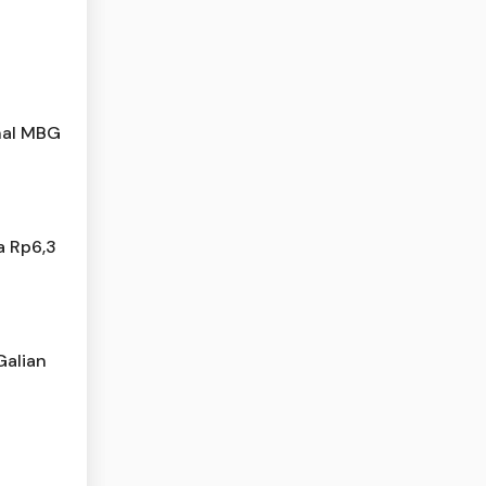
nal MBG
a Rp6,3
Galian