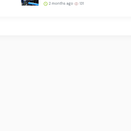
2 months ago
131