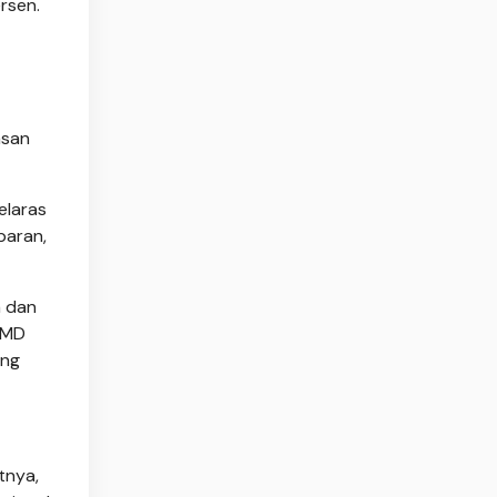
rsen.
asan
elaras
paran,
a dan
UMD
ang
tnya,