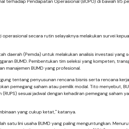
nal terhadap Pendapatan Operasional (BOPO) di bawah 85 pe
gi operasional secara rutin selayaknya melakukan survei kepu
h daerah (Pemda) untuk melakukan analisis investasi yang s
nggaran BUMD. Pembentukan tim seleksi yang kompeten, trans
lkan manajemen BUMD yang profesional.
nggung tentang penyusunan rencana bisnis serta rencana kerj
apkan pemegang saham atau pemilik modal. Tito menyebut, B
(RUPS) sesuai jadwal dengan kehadiran pemegang saham y
mbinaan yang cukup ketat," katanya.
lah satu lini usaha BUMD yang paling menguntungkan. Menuru