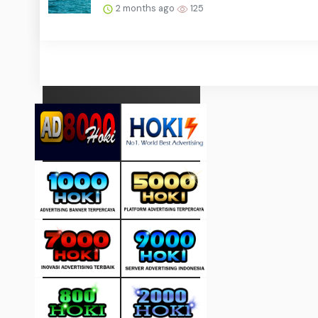
2 months ago
125