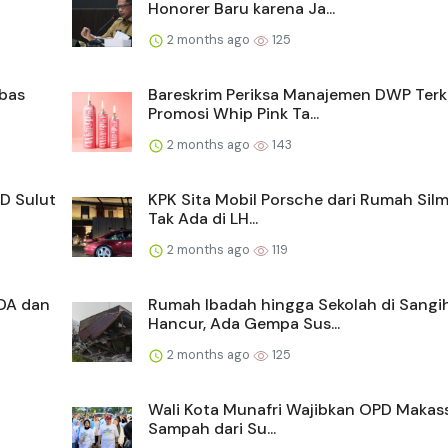
Honorer Baru karena Ja...
2 months ago
125
mbas
Bareskrim Periksa Manajemen DWP Terk
Promosi Whip Pink Ta...
2 months ago
143
D Sulut
KPK Sita Mobil Porsche dari Rumah Silm
Tak Ada di LH...
2 months ago
119
DA dan
Rumah Ibadah hingga Sekolah di Sangi
Hancur, Ada Gempa Sus...
2 months ago
125
Wali Kota Munafri Wajibkan OPD Makass
Sampah dari Su...