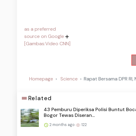
as a preferred
source on Google
[Gambas:Video CNN]
Homepage
Science
Rapat Bersama DPR RI,
Related
43 Pemburu Diperiksa Polisi Buntut Boc
Bogor Tewas Diseran...
2 months ago
122