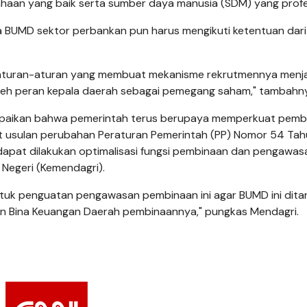
ahaan yang baik serta sumber daya manusia (SDM) yang profe
pada BUMD sektor perbankan pun harus mengikuti ketentuan dari
ada aturan-aturan yang membuat mekanisme rekrutmennya menja
i oleh peran kepala daerah sebagai pemegang saham," tambahn
mpaikan bahwa pemerintah terus berupaya memperkuat pemb
t usulan perubahan Peraturan Pemerintah (PP) Nomor 54 Tah
dapat dilakukan optimalisasi fungsi pembinaan dan pengawas
m Negeri (Kemendagri).
tuk penguatan pengawasan pembinaan ini agar BUMD ini dita
Dirjen Bina Keuangan Daerah pembinaannya," pungkas Mendagri.