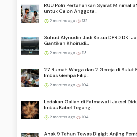
RUU Polri Pertahankan Syarat Minimal 
untuk Calon Anggota...
2 months ago
132
Suhud Alynudin Jadi Ketua DPRD DKI Ja
Gantikan Khoirudi...
2 months ago
113
27 Rumah Warga dan 2 Gereja di Sulut 
Imbas Gempa Filip...
2 months ago
104
Ledakan Galian di Fatmawati Jaksel Did
Imbas Kabel Tegang...
2 months ago
104
Anak 9 Tahun Tewas Digigit Anjing Pem