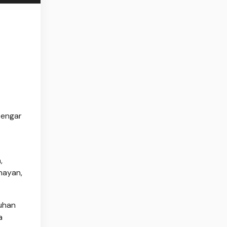
Dengar
,
nayan,
uhan
a