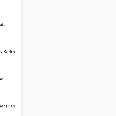
ait
y Karim,
he
ar Pilah