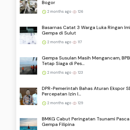
Bogor
2 months ago
126
Basarnas Catat 3 Warga Luka Ringan I
Gempa di Sulut
2 months ago
117
Gempa Susulan Masih Mengancam, BPB
Tetap Siaga di Pes...
2 months ago
123
DPR-Pemerintah Bahas Aturan Ekspor S
Percepatan Izin I...
2 months ago
129
BMKG Cabut Peringatan Tsunami Pasca
Gempa Filipina