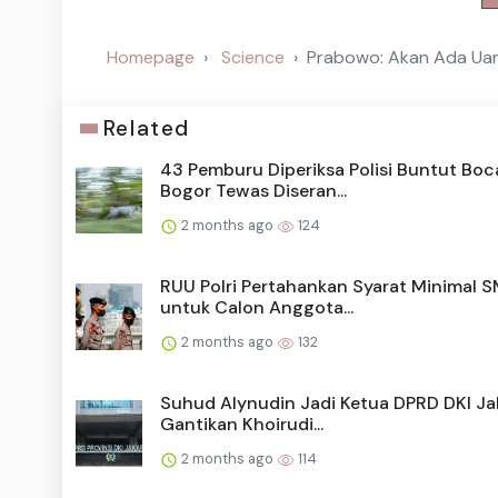
Homepage
Science
Prabowo: Akan Ada Uan
Related
43 Pemburu Diperiksa Polisi Buntut Boc
Bogor Tewas Diseran...
2 months ago
124
RUU Polri Pertahankan Syarat Minimal 
untuk Calon Anggota...
2 months ago
132
Suhud Alynudin Jadi Ketua DPRD DKI Ja
Gantikan Khoirudi...
2 months ago
114