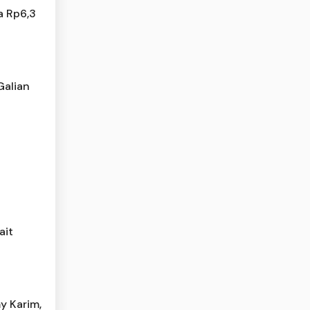
a Rp6,3
Galian
ait
y Karim,