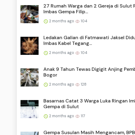
27 Rumah Warga dan 2 Gereja di Sulut 
Imbas Gempa Filip...
2 months ago
104
Ledakan Galian di Fatmawati Jaksel Did
Imbas Kabel Tegang...
2 months ago
104
Anak 9 Tahun Tewas Digigit Anjing Pem
Bogor
2 months ago
128
Basarnas Catat 3 Warga Luka Ringan I
Gempa di Sulut
2 months ago
117
Gempa Susulan Masih Mengancam, BPB