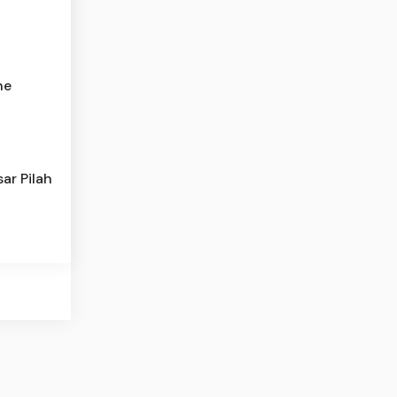
he
ar Pilah