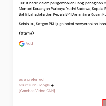
Turut hadir dalam pengembalian uang penagihan de
Menteri Keuangan Purbaya Yudhi Sadewa, Kepala BP
Bahlil Lahadalia dan Kepala BPI Danantara Rosan Ro
Selain itu, Satgas PKH juga bakal menyerahkan lahan
(tfq/fra)
Add
as a preferred
source on Google
[Gambas:Video CNN]