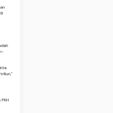
kan
39
sudah
n-
kita
iliun,"
s PKH