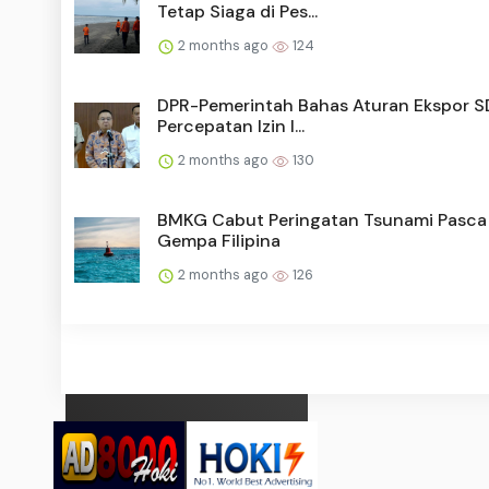
Tetap Siaga di Pes...
2 months ago
124
DPR-Pemerintah Bahas Aturan Ekspor S
Percepatan Izin I...
2 months ago
130
BMKG Cabut Peringatan Tsunami Pasca
Gempa Filipina
2 months ago
126