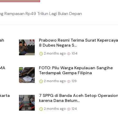
g Rampasan Rp49 Triliun Lagi Bulan Depan
ah
Prabowo Resmi Terima Surat Kepercaya
8 Dubes Negara S...
2 months ago
104
SMA
FOTO: Pilu Warga Kepulauan Sangihe
Terdampak Gempa Filipina
2 months ago
129
karta
7 SPPG di Banda Aceh Setop Operasio
karena Dana Belum...
2 months ago
124