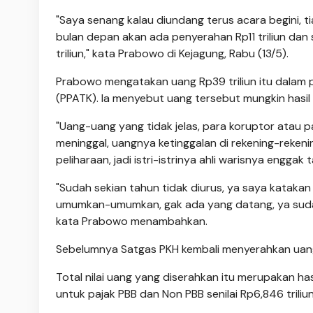
"Saya senang kalau diundang terus acara begini, tia
bulan depan akan ada penyerahan Rp11 triliun dan
triliun," kata Prabowo di Kejagung, Rabu (13/5).
Prabowo mengatakan uang Rp39 triliun itu dalam 
(PPATK). Ia menyebut uang tersebut mungkin hasil 
"Uang-uang yang tidak jelas, para koruptor atau pa
meninggal, uangnya ketinggalan di rekening-rekenin
peliharaan, jadi istri-istrinya ahli warisnya engga
"Sudah sekian tahun tidak diurus, ya saya katakan
umumkan-umumkan, gak ada yang datang, ya sudah p
kata Prabowo menambahkan.
Sebelumnya Satgas PKH kembali menyerahkan uang se
Total nilai uang yang diserahkan itu merupakan has
untuk pajak PBB dan Non PBB senilai Rp6,846 triliun