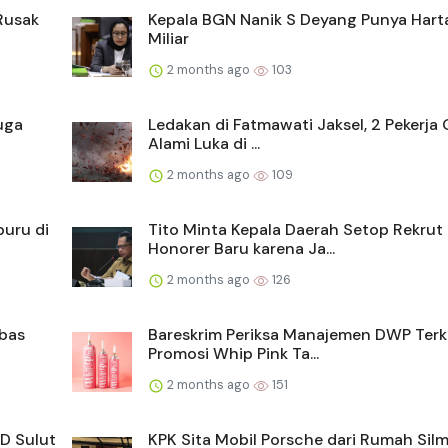
Rusak
Kepala BGN Nanik S Deyang Punya Hart
Miliar
2 months ago
103
uga
Ledakan di Fatmawati Jaksel, 2 Pekerja 
Alami Luka di ...
2 months ago
109
buru di
Tito Minta Kepala Daerah Setop Rekrut
Honorer Baru karena Ja...
2 months ago
126
mbas
Bareskrim Periksa Manajemen DWP Terk
Promosi Whip Pink Ta...
2 months ago
151
D Sulut
KPK Sita Mobil Porsche dari Rumah Silm