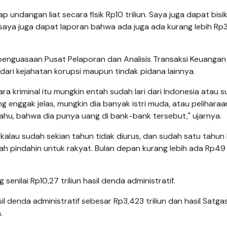
p undangan liat secara fisik Rp10 triliun. Saya juga dapat bisi
 saya juga dapat laporan bahwa ada juga ada kurang lebih Rp
penguasaan Pusat Pelaporan dan Analisis Transaksi Keuangan
dari kejahatan korupsi maupun tindak pidana lainnya.
ra kriminal itu mungkin entah sudah lari dari Indonesia atau 
g enggak jelas, mungkin dia banyak istri muda, atau peliharaa
k tahu, bahwa dia punya uang di bank-bank tersebut," ujarnya.
 kalau sudah sekian tahun tidak diurus, dan sudah satu tahun 
indahin untuk rakyat. Bulan depan kurang lebih ada Rp49 tr
nilai Rp10,27 triliun hasil denda administratif.
il denda administratif sebesar Rp3,423 triliun dan hasil Satga
.