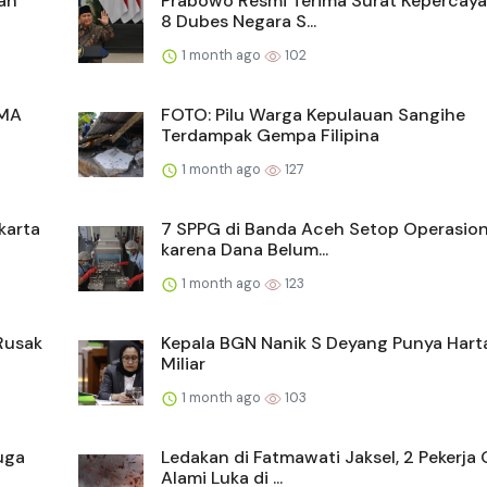
ah
Prabowo Resmi Terima Surat Kepercaya
8 Dubes Negara S...
1 month ago
102
SMA
FOTO: Pilu Warga Kepulauan Sangihe
Terdampak Gempa Filipina
1 month ago
127
karta
7 SPPG di Banda Aceh Setop Operasio
karena Dana Belum...
1 month ago
123
Rusak
Kepala BGN Nanik S Deyang Punya Hart
Miliar
1 month ago
103
uga
Ledakan di Fatmawati Jaksel, 2 Pekerja 
Alami Luka di ...