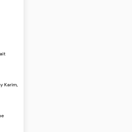
ait
y Karim,
he