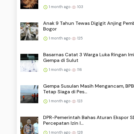
1 month ago
103
Anak 9 Tahun Tewas Digigit Anjing Pem
Bogor
1 month ago
125
Basarnas Catat 3 Warga Luka Ringan I
Gempa di Sulut
1 month ago
116
Gempa Susulan Masih Mengancam, BPB
Tetap Siaga di Pes...
1 month ago
123
DPR-Pemerintah Bahas Aturan Ekspor S
Percepatan Izin I...
1 month ago
128