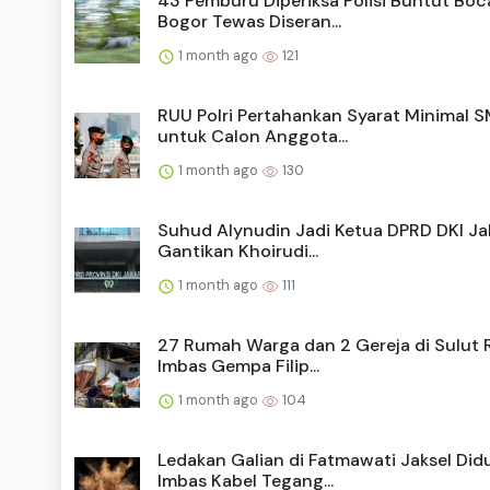
43 Pemburu Diperiksa Polisi Buntut Boc
Bogor Tewas Diseran...
1 month ago
121
RUU Polri Pertahankan Syarat Minimal 
untuk Calon Anggota...
1 month ago
130
Suhud Alynudin Jadi Ketua DPRD DKI Ja
Gantikan Khoirudi...
1 month ago
111
27 Rumah Warga dan 2 Gereja di Sulut 
Imbas Gempa Filip...
1 month ago
104
Ledakan Galian di Fatmawati Jaksel Did
Imbas Kabel Tegang...