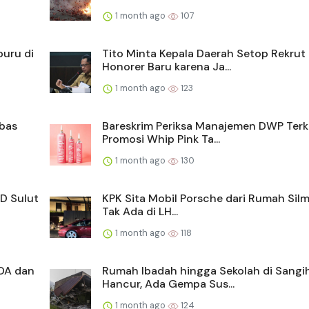
1 month ago
107
buru di
Tito Minta Kepala Daerah Setop Rekrut
Honorer Baru karena Ja...
1 month ago
123
mbas
Bareskrim Periksa Manajemen DWP Terk
Promosi Whip Pink Ta...
1 month ago
130
D Sulut
KPK Sita Mobil Porsche dari Rumah Silm
Tak Ada di LH...
1 month ago
118
DA dan
Rumah Ibadah hingga Sekolah di Sangi
Hancur, Ada Gempa Sus...
1 month ago
124