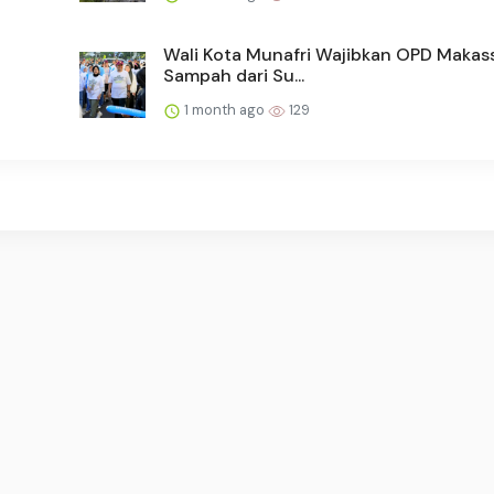
Wali Kota Munafri Wajibkan OPD Makass
Sampah dari Su...
1 month ago
129