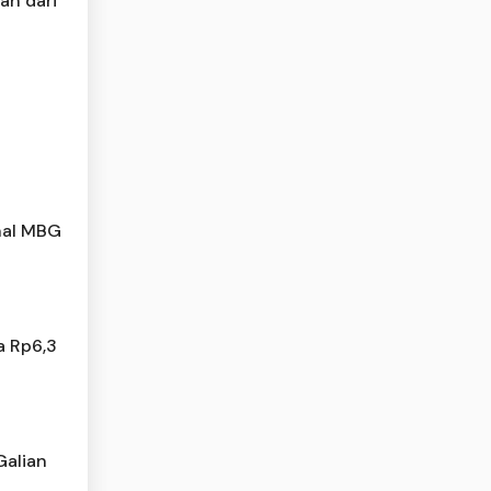
an dari
nal MBG
a Rp6,3
Galian