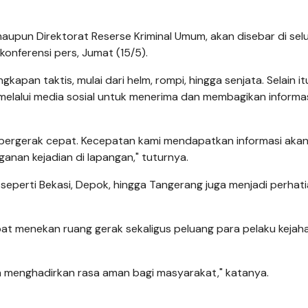
, maupun Direktorat Reserse Kriminal Umum, akan disebar di sel
konferensi pers, Jumat (15/5).
apan taktis, mulai dari helm, rompi, hingga senjata. Selain it
melalui media sosial untuk menerima dan membagikan informa
sa bergerak cepat. Kecepatan kami mendapatkan informasi aka
an kejadian di lapangan," tuturnya.
seperti Bekasi, Depok, hingga Tangerang juga menjadi perhat
apat menekan ruang gerak sekaligus peluang para pelaku kejah
 menghadirkan rasa aman bagi masyarakat," katanya.