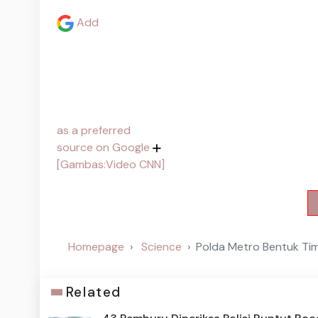
Add
as a preferred
source on Google
[Gambas:Video CNN]
Homepage
Science
Polda Metro Bentuk Ti
Related