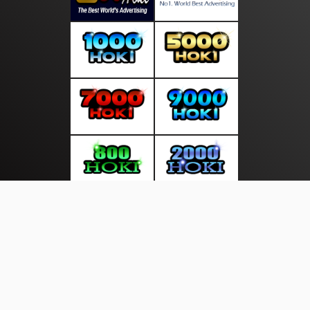
About Us
·
Contact Us
·
Terms & Conditions
·