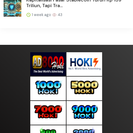
Triliun, Tapi Tra...
1 week ago
43