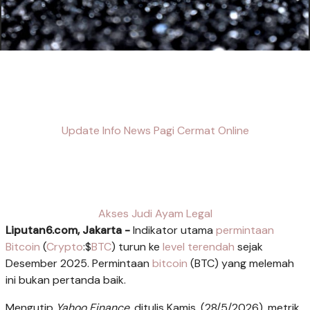
Update Info News Pagi Cermat Online
Akses Judi Ayam Legal
Liputan6.com, Jakarta -
Indikator utama
permintaan
Bitcoin
(
Crypto
:$
BTC
) turun ke
level terendah
sejak
Desember 2025. Permintaan
bitcoin
(BTC) yang melemah
ini bukan pertanda baik.
Mengutip
Yahoo Finance
, ditulis Kamis, (28/5/2026), metrik