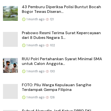
43 Pemburu Diperiksa Polisi Buntut Bocah
Bogor Tewas Diseran...
1 month ago
121
Prabowo Resmi Terima Surat Kepercayaan
dari 8 Dubes Negara S...
1 month ago
102
RUU Polri Pertahankan Syarat Minimal SMA
untuk Calon Anggota...
1 month ago
130
FOTO: Pilu Warga Kepulauan Sangihe
Terdampak Gempa Filipina
1 month ago
126
Suhud Alynudin Jadi Ketua DPRD DKI