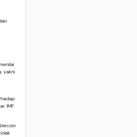
dan
menilai
, yakni
erhadap
r. IMF
blecoin
tidak