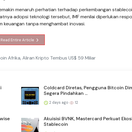
semakin menaruh perhatian terhadap perkembangan stableco
atnya adopsi teknologi tersebut, IMF menilai diperlukan resp
stem keuangan tanpa menghambat inovasi.
Read Entire Article
coin Afrika, Aliran Kripto Tembus US$ 59 Miliar
i
Coldcard Diretas, Pengguna Bitcoin Di
Segera Pindahkan ...
2 days ago
12
twise
Akuisisi BVNK, Mastercard Perkuat Eko
Stablecoin