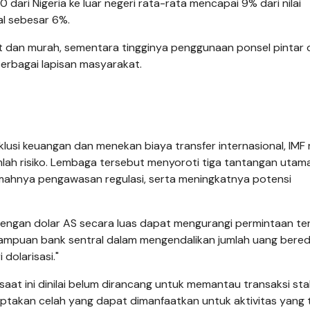
dari Nigeria ke luar negeri rata-rata mencapai 9% dari nilai
al sebesar 6%.
at dan murah, sementara tingginya penggunaan ponsel pintar 
erbagai lapisan masyarakat.
usi keuangan dan menekan biaya transfer internasional, IMF 
h risiko. Lembaga tersebut menyoroti tiga tantangan utama
emahnya pengawasan regulasi, serta meningkatnya potensi
engan dolar AS secara luas dapat mengurangi permintaan t
mampuan bank sentral dalam mengendalikan jumlah uang bereda
dolarisasi."
aat ini dinilai belum dirancang untuk memantau transaksi sta
iptakan celah yang dapat dimanfaatkan untuk aktivitas yang 