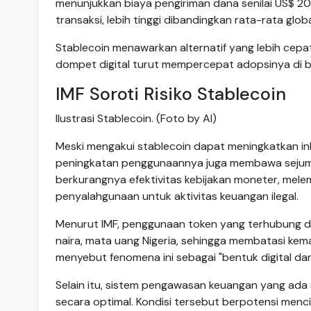
menunjukkan biaya pengiriman dana senilai US$ 200 
transaksi, lebih tinggi dibandingkan rata-rata glob
Stablecoin menawarkan alternatif yang lebih cep
dompet digital turut mempercepat adopsinya di b
IMF Soroti Risiko Stablecoin
Ilustrasi Stablecoin. (Foto by AI)
Meski mengakui stablecoin dapat meningkatkan inkl
peningkatan penggunaannya juga membawa sejumla
berkurangnya efektivitas kebijakan moneter, mel
penyalahgunaan untuk aktivitas keuangan ilegal.
Menurut IMF, penggunaan token yang terhubung d
naira, mata uang Nigeria, sehingga membatasi ke
menyebut fenomena ini sebagai "bentuk digital dari 
Selain itu, sistem pengawasan keuangan yang ada s
secara optimal. Kondisi tersebut berpotensi menc