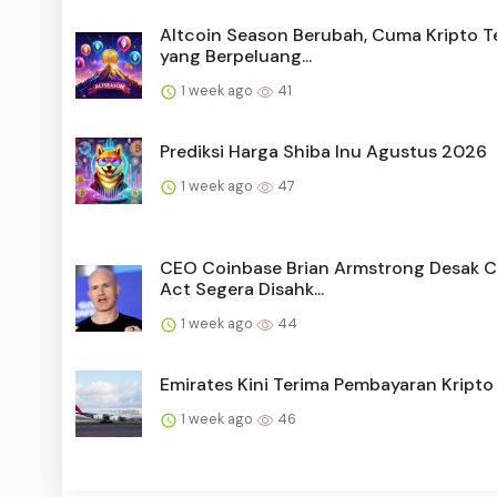
Altcoin Season Berubah, Cuma Kripto T
yang Berpeluang...
1 week ago
41
Prediksi Harga Shiba Inu Agustus 2026
1 week ago
47
CEO Coinbase Brian Armstrong Desak Cl
Act Segera Disahk...
1 week ago
44
Emirates Kini Terima Pembayaran Kripto
1 week ago
46