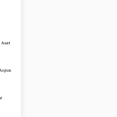
i Aset
Anjlok
ai