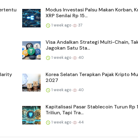
ertentu
Modus Investasi Palsu Makan Korban, K
XRP Senilai Rp 15...
1 week ago
37
Visa Andalkan Strategi Multi-Chain, Ta
Jagokan Satu Sta...
1 week ago
40
arity
Korea Selatan Terapkan Pajak Kripto Mu
2027
1 week ago
40
Kapitalisasi Pasar Stablecoin Turun Rp 
Triliun, Tapi Tra...
1 week ago
44