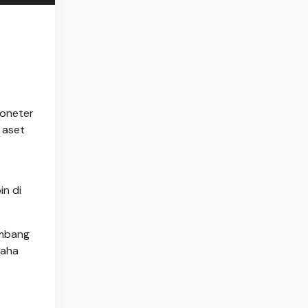
Moneter
 aset
in di
embang
saha