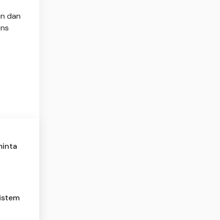
in dan
ons
minta
sistem