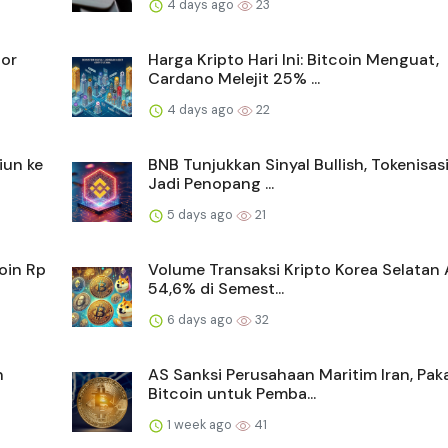
4 days ago
23
tor
Harga Kripto Hari Ini: Bitcoin Menguat,
Cardano Melejit 25% ...
4 days ago
22
iun ke
BNB Tunjukkan Sinyal Bullish, Tokenisas
Jadi Penopang ...
5 days ago
21
oin Rp
Volume Transaksi Kripto Korea Selatan 
54,6% di Semest...
6 days ago
32
n
AS Sanksi Perusahaan Maritim Iran, Pak
Bitcoin untuk Pemba...
1 week ago
41