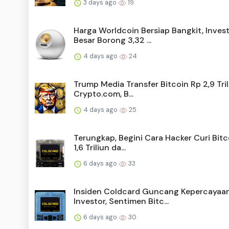
3 days ago
19
Harga Worldcoin Bersiap Bangkit, Inves
Besar Borong 3,32 ...
4 days ago
24
Trump Media Transfer Bitcoin Rp 2,9 Tril
Crypto.com, B...
4 days ago
25
Terungkap, Begini Cara Hacker Curi Bitc
1,6 Triliun da...
6 days ago
33
Insiden Coldcard Guncang Kepercayaa
Investor, Sentimen Bitc...
6 days ago
30