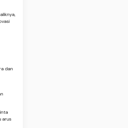
aliknya,
ovasi
ra dan
an
inta
u arus