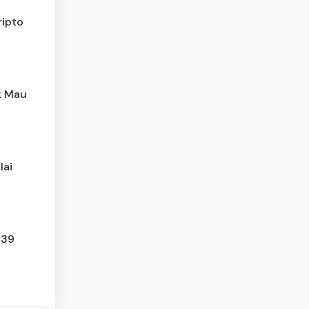
ripto
k Mau
lai
139