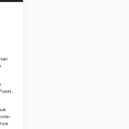
atan
n
n
Pusat,
suk
 pola-
gnya.