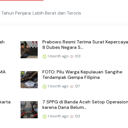
 Tahun Penjara: Lebih Berat dari Teroris
ah
Prabowo Resmi Terima Surat Kepercaya
8 Dubes Negara S...
1 month ago
103
SMA
FOTO: Pilu Warga Kepulauan Sangihe
Terdampak Gempa Filipina
1 month ago
127
karta
7 SPPG di Banda Aceh Setop Operasio
karena Dana Belum...
1 month ago
123