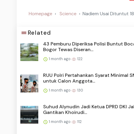
Homepage
Science
Nadiem Usai Dituntut 18
Related
43 Pemburu Diperiksa Polisi Buntut Boc
Bogor Tewas Diseran...
1 month ago
122
RUU Polri Pertahankan Syarat Minimal 
untuk Calon Anggota...
1 month ago
130
Suhud Alynudin Jadi Ketua DPRD DKI Ja
Gantikan Khoirudi...
1 month ago
112