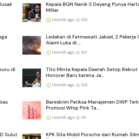
Rusak
Kepala BGN Nanik S Deyang Punya Hart
Miliar
1 month ago
103
uga
Ledakan di Fatmawati Jaksel, 2 Pekerja 
Alami Luka di ...
1 month ago
107
buru di
Tito Minta Kepala Daerah Setop Rekrut
Honorer Baru karena Ja...
1 month ago
124
mbas
Bareskrim Periksa Manajemen DWP Terk
Promosi Whip Pink Ta...
1 month ago
131
D Sulut
KPK Sita Mobil Porsche dari Rumah Silm