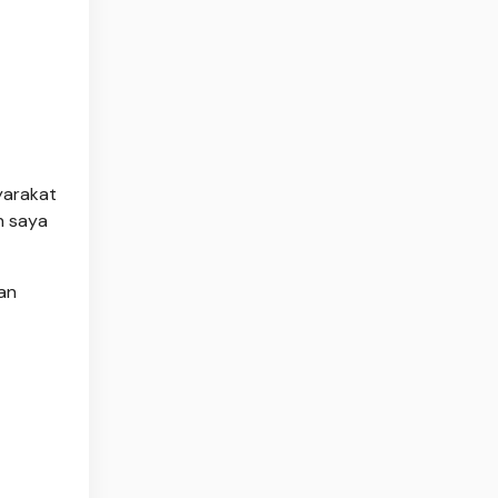
yarakat
n saya
an