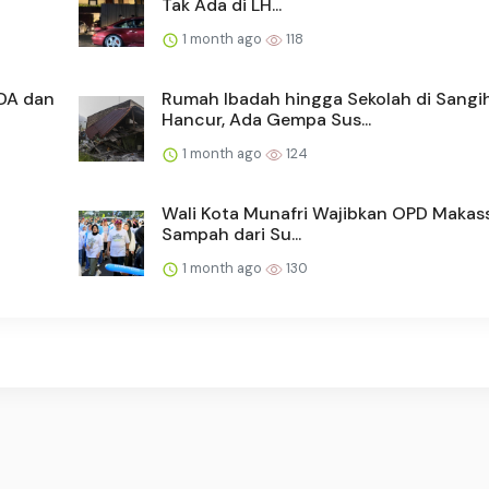
Tak Ada di LH...
1 month ago
118
DA dan
Rumah Ibadah hingga Sekolah di Sangi
Hancur, Ada Gempa Sus...
1 month ago
124
Wali Kota Munafri Wajibkan OPD Makass
Sampah dari Su...
1 month ago
130