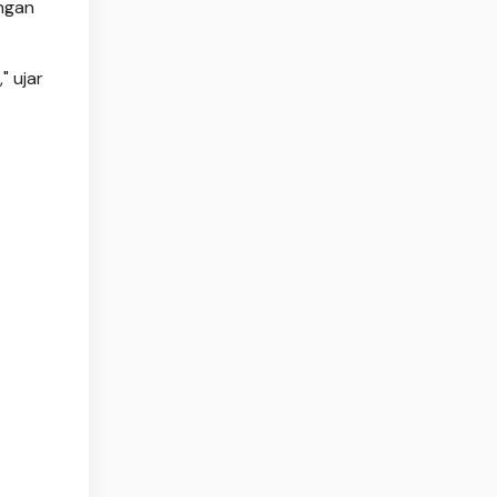
angan
" ujar