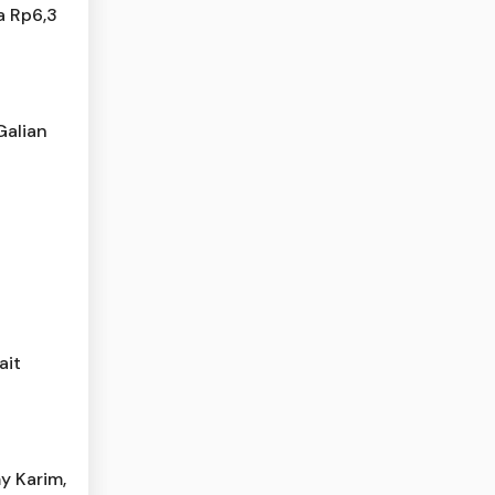
a Rp6,3
Galian
ait
y Karim,