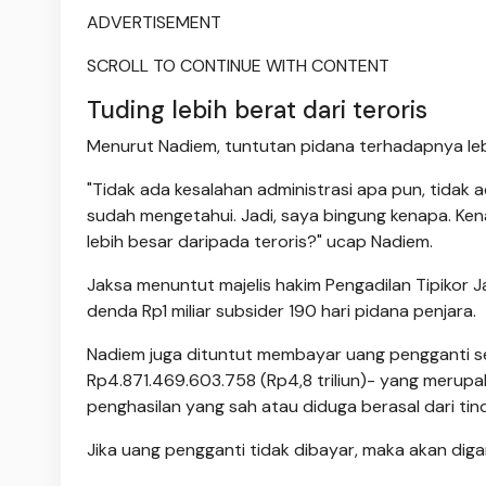
ADVERTISEMENT
SCROLL TO CONTINUE WITH CONTENT
Tuding lebih berat dari teroris
Menurut Nadiem, tuntutan pidana terhadapnya leb
"Tidak ada kesalahan administrasi apa pun, tidak
sudah mengetahui. Jadi, saya bingung kenapa. Ke
lebih besar daripada teroris?" ucap Nadiem.
Jaksa menuntut majelis hakim Pengadilan Tipikor
denda Rp1 miliar subsider 190 hari pidana penjara.
Nadiem juga dituntut membayar uang pengganti se
Rp4.871.469.603.758 (Rp4,8 triliun)- yang merup
penghasilan yang sah atau diduga berasal dari tin
Jika uang pengganti tidak dibayar, maka akan diga