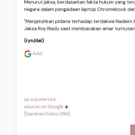
Menurut jaksa, berdasarkan fakta hukum yang ter
negara dalam pengadaan laptop Chromebook da
"Menjatuhkan pidana terhadap terdakwa Nadiem An
Jaksa Roy Riady saat membacakan amar tuntutan pi
(ryn/dal)
Add
as a preferred
source on Google
[Gambas:Video CNN]