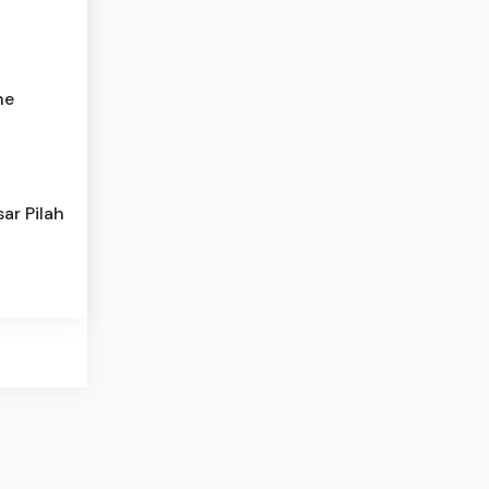
he
ar Pilah