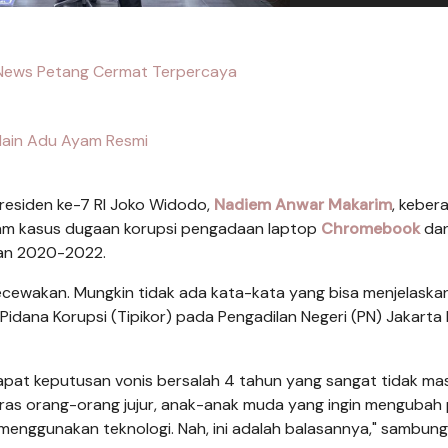
 News Petang Cermat Terpercaya
ain Adu Ayam Resmi
residen ke-7 RI Joko Widodo,
Nadiem Anwar Makarim
, keber
am kasus dugaan korupsi pengadaan laptop
Chromebook
da
an 2020-2022.
gecewakan. Mungkin tidak ada kata-kata yang bisa menjelaska
Pidana Korupsi (Tipikor) pada Pengadilan Negeri (PN) Jakarta 
apat keputusan vonis bersalah 4 tahun yang sangat tidak ma
ja keras orang-orang jujur, anak-anak muda yang ingin mengubah
 menggunakan teknologi. Nah, ini adalah balasannya," sambun