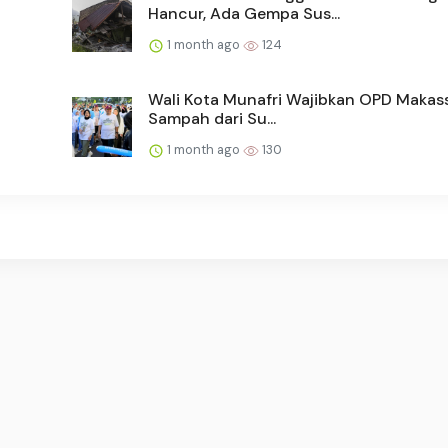
Hancur, Ada Gempa Sus...
1 month ago
124
Wali Kota Munafri Wajibkan OPD Makass
Sampah dari Su...
1 month ago
130