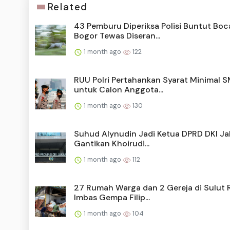
Related
43 Pemburu Diperiksa Polisi Buntut Boc
Bogor Tewas Diseran...
1 month ago
122
RUU Polri Pertahankan Syarat Minimal 
untuk Calon Anggota...
1 month ago
130
Suhud Alynudin Jadi Ketua DPRD DKI Ja
Gantikan Khoirudi...
1 month ago
112
27 Rumah Warga dan 2 Gereja di Sulut 
Imbas Gempa Filip...
1 month ago
104