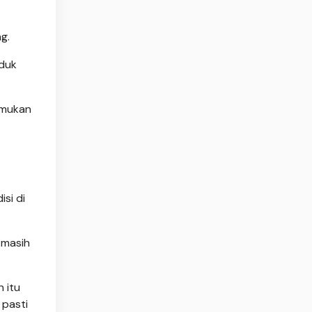
g.
uduk
emukan
si di
 masih
 itu
 pasti