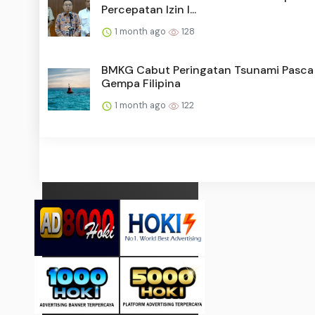
Percepatan Izin I...
1 month ago
128
BMKG Cabut Peringatan Tsunami Pasca
Gempa Filipina
1 month ago
122