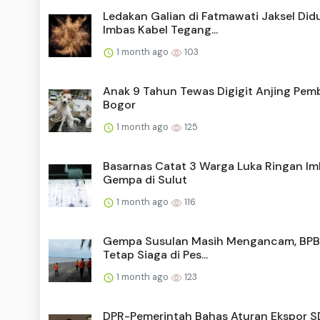
Ledakan Galian di Fatmawati Jaksel Did
Imbas Kabel Tegang...
1 month ago
103
Anak 9 Tahun Tewas Digigit Anjing Pem
Bogor
1 month ago
125
Basarnas Catat 3 Warga Luka Ringan I
Gempa di Sulut
1 month ago
116
Gempa Susulan Masih Mengancam, BPB
Tetap Siaga di Pes...
1 month ago
123
DPR-Pemerintah Bahas Aturan Ekspor S