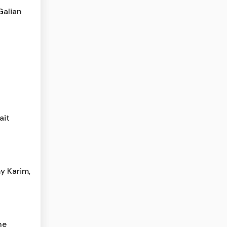
Galian
ait
y Karim,
he