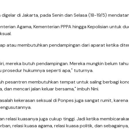
digelar di Jakarta, pada Senin dan Selasa (18-19/5) mendatan
nterian Agama, Kementerian PPPA hingga Kepolisian untuk d
ksual.
agap atau membutuhkan pendampingan dari aparat ketika dit
ri, mereka butuh pendampingan. Mereka mungkin belum tahu
u prosedur hukumnya seperti apa," tuturnya.
h pesantren membutuhkan tempat untuk saling berbagi kondi
a, dan mencari jalan keluar bersama," imbuh Nini.
alah kekerasan seksual di Ponpes juga sangat rumit, karena
 pengusutannya.
an relasi kuasanya juga cukup tinggi. Jadi ketika membicarakan
rban, relasi kuasa agama, relasi kuasa politik, dan sebagainya,