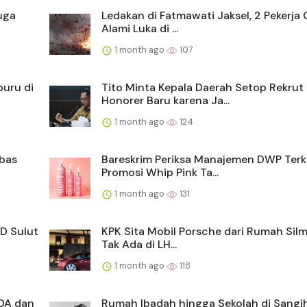
uga
Ledakan di Fatmawati Jaksel, 2 Pekerja 
Alami Luka di ...
1 month ago
107
buru di
Tito Minta Kepala Daerah Setop Rekrut
Honorer Baru karena Ja...
1 month ago
124
mbas
Bareskrim Periksa Manajemen DWP Terk
Promosi Whip Pink Ta...
1 month ago
131
D Sulut
KPK Sita Mobil Porsche dari Rumah Silm
Tak Ada di LH...
1 month ago
118
DA dan
Rumah Ibadah hingga Sekolah di Sangi