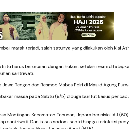
ali marak terjadi, salah satunya yang dilakukan oleh Kiai Ash
Pati itu harus berurusan dengan hukum setelah resmi ditetapk
han santriwati.
lda Jawa Tengah dan Resmob Mabes Polri di Masjid Agung Purw
, dibakar massa pada Sabtu (9/5) diduga buntut kasus pencab
sa Mantingan, Kecamatan Tahunan, Jepara berinisial IAJ (60)
p santriwati. Dan kasus sodomi santri hingga terinfeksi peny
, Lombok Tengah, Nusa Tenggara Barat (NTB).