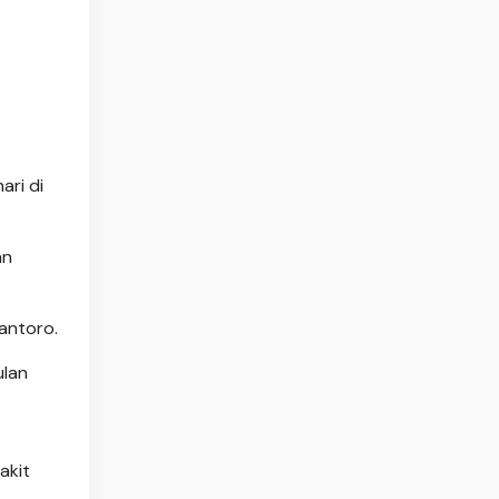
ari di
an
antoro.
ulan
akit