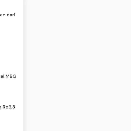
an dari
nal MBG
a Rp6,3