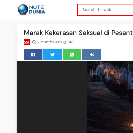
Marak Kekerasan Seksual di Pesan
2 months ago
48