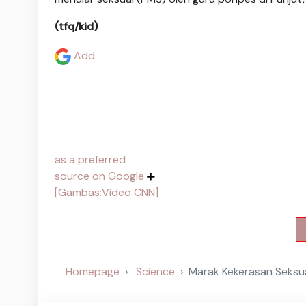
(tfq/kid)
Add
as a preferred
source on Google
[Gambas:Video CNN]
Homepage
Science
Marak Kekerasan Seksu