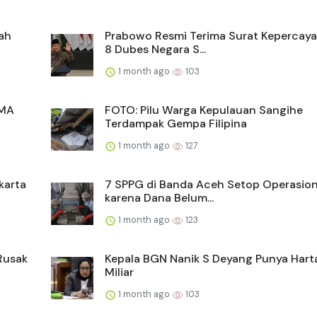
ah
Prabowo Resmi Terima Surat Kepercaya
8 Dubes Negara S...
1 month ago
103
SMA
FOTO: Pilu Warga Kepulauan Sangihe
Terdampak Gempa Filipina
1 month ago
127
karta
7 SPPG di Banda Aceh Setop Operasio
karena Dana Belum...
1 month ago
123
Rusak
Kepala BGN Nanik S Deyang Punya Hart
Miliar
1 month ago
103