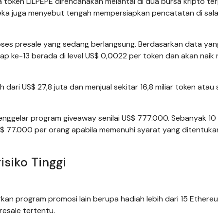
token LILPEPE direncanakan melantai di dua bursa kripto te
reka juga menyebut tengah mempersiapkan pencatatan di sala
roses presale yang sedang berlangsung. Berdasarkan data yan
p ke-13 berada di level US$ 0,0022 per token dan akan naik 
ari US$ 27,8 juta dan menjual sekitar 16,8 miliar token atau 
menggelar program giveaway senilai US$ 777.000. Sebanyak 10
S$ 77.000 per orang apabila memenuhi syarat yang ditentuka
isiko Tinggi
rkan program promosi lain berupa hadiah lebih dari 15 Ethere
resale tertentu.