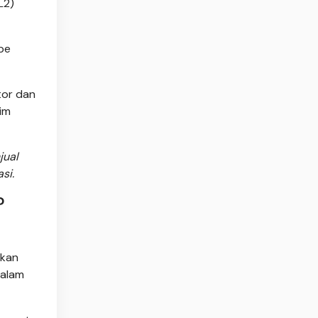
L2)
pe
tor dan
aim
jual
si.
?
ukan
dalam