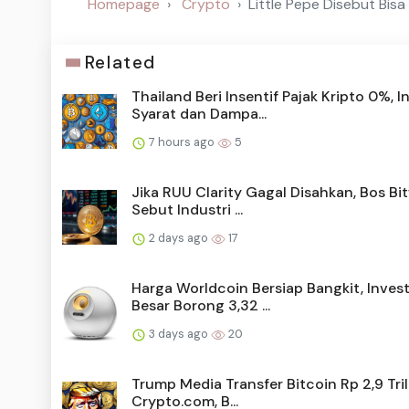
Homepage
Crypto
Little Pepe Disebut Bis
Related
Thailand Beri Insentif Pajak Kripto 0%, In
Syarat dan Dampa...
7 hours ago
5
Jika RUU Clarity Gagal Disahkan, Bos Bi
Sebut Industri ...
2 days ago
17
Harga Worldcoin Bersiap Bangkit, Inves
Besar Borong 3,32 ...
3 days ago
20
Trump Media Transfer Bitcoin Rp 2,9 Tril
Crypto.com, B...