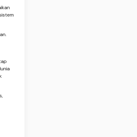
aikan
sistem
an.
tap
dunia
k
s,