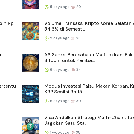
5 days ago
20
oin Rp
Volume Transaksi Kripto Korea Selatan 
54,6% di Semest...
5 days ago
28
n
AS Sanksi Perusahaan Maritim Iran, Pak
Bitcoin untuk Pemba...
6 days ago
34
ertentu
Modus Investasi Palsu Makan Korban, K
XRP Senilai Rp 15...
6 days ago
30
Visa Andalkan Strategi Multi-Chain, Ta
Jagokan Satu Sta...
1 week ago
38