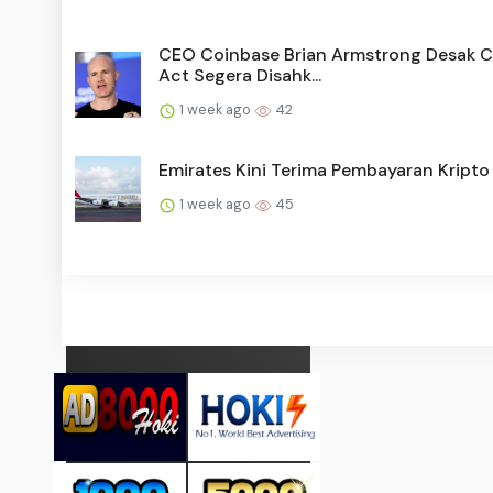
CEO Coinbase Brian Armstrong Desak Cl
Act Segera Disahk...
1 week ago
42
Emirates Kini Terima Pembayaran Kripto
1 week ago
45