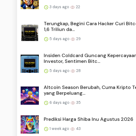
3 days ago
22
Terungkap, Begini Cara Hacker Curi Bitc
1,6 Triliun da...
5 days ago
29
Insiden Coldcard Guncang Kepercayaa
Investor, Sentimen Bitc...
5 days ago
28
Altcoin Season Berubah, Cuma Kripto T
yang Berpeluang...
6 days ago
35
Prediksi Harga Shiba Inu Agustus 2026
1 week ago
43