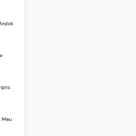
Anjlok
ai
ripto
k Mau