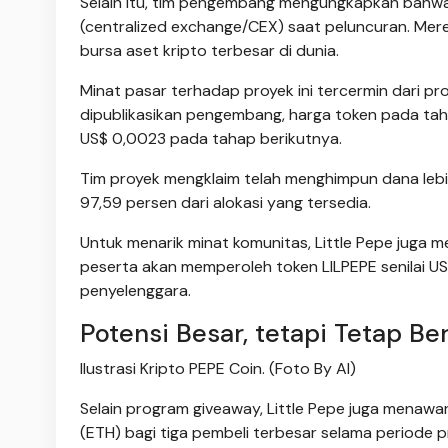
Selain itu, tim pengembang mengungkapkan bahwa 
(centralized exchange/CEX) saat peluncuran. Me
bursa aset kripto terbesar di dunia.
Minat pasar terhadap proyek ini tercermin dari p
dipublikasikan pengembang, harga token pada taha
US$ 0,0023 pada tahap berikutnya.
Tim proyek mengklaim telah menghimpun dana lebih d
97,59 persen dari alokasi yang tersedia.
Untuk menarik minat komunitas, Little Pepe juga 
peserta akan memperoleh token LILPEPE senilai U
penyelenggara.
Potensi Besar, tetapi Tetap Ber
Ilustrasi Kripto PEPE Coin. (Foto By AI)
Selain program giveaway, Little Pepe juga menawa
(ETH) bagi tiga pembeli terbesar selama periode p