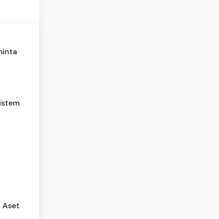
minta
sistem
i Aset