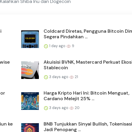
a Kalahkan Shiba Inu dan Dogecoin
i
Coldcard Diretas, Pengguna Bitcoin Di
Segera Pindahkan ...
1 day ago
9
twise
Akuisisi BVNK, Mastercard Perkuat Eko
Stablecoin
3 days ago
21
tor
Harga Kripto Hari Ini: Bitcoin Menguat,
Cardano Melejit 25% ...
3 days ago
20
iun ke
BNB Tunjukkan Sinyal Bullish, Tokenisas
Jadi Penopang ...