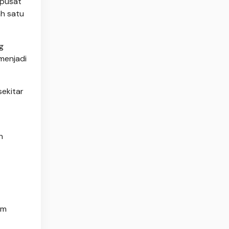
rpusat
h satu
g
menjadi
sekitar
n
um