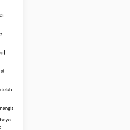
di
ap
ji]
ai
etelah
nangis.
abaya,
g