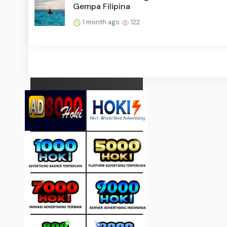
Gempa Filipina
1 month ago
122