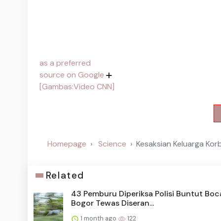
as a preferred
source on Google
[Gambas:Video CNN]
Homepage
Science
Kesaksian Keluarga Ko
Related
43 Pemburu Diperiksa Polisi Buntut Boc
Bogor Tewas Diseran...
1 month ago
122