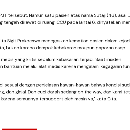
JT tersebut. Namun satu pasien atas nama Sutaji (46), asal 
 tengah dirawat di ruang ICCU pada lantai 6, dinyatakan men
ita Sigit Prakoeswa menegaskan kematian pasien dalam kejadi
rita, bukan karena dampak kebakaran maupun paparan asap.
edis yang kritis sebelum kebakaran terjadi. Saat insiden
 bantuan melalui alat medis karena mengalami kegagalan fun
adi sesuai dengan penjelasan kawan-kawan bahwa kondisi su
ng, dan ginjal. Dan cuci darah sedang on the way, dan kami te
karena semuanya tersupport oleh mesin ya," kata Cita.