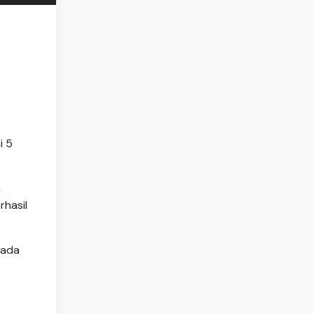
i 5
a
rhasil
 ada