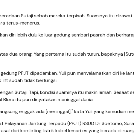
radaan Sutaji sebab mereka terpisah. Suaminya itu dirawat 
ara terus-menerus.
tkan diri lebih dulu ke luar gedung sembari pasrah dan berhar
 atas dua orang. Yang pertama itu sudah turun, bapaknya [Suta
i gedung PPJT dipadamkan. Yuli pun menyelamatkan diri ke lant
ift sudah tidak berfungsi.
ngan Sutaji. Tapi, kondisi suaminya itu makin lemah. Sesaat s
al Blora itu pun dinyatakan meninggal dunia.
langsung enggak ada [meninggal]," kata Yuli yang kemudian me
sat Pelayanan Jantung Terpadu (PPJT) RSUD Dr Soetomo, Sur
al dari korsleting listrik kabel lemari es yang berada di ruan