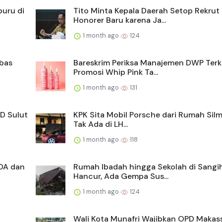
buru di
Tito Minta Kepala Daerah Setop Rekrut
Honorer Baru karena Ja...
1 month ago
124
mbas
Bareskrim Periksa Manajemen DWP Terk
Promosi Whip Pink Ta...
1 month ago
131
D Sulut
KPK Sita Mobil Porsche dari Rumah Silm
Tak Ada di LH...
1 month ago
118
DA dan
Rumah Ibadah hingga Sekolah di Sangi
Hancur, Ada Gempa Sus...
1 month ago
124
Wali Kota Munafri Wajibkan OPD Makass