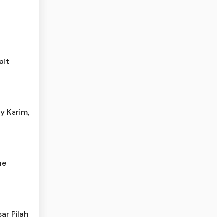
ait
y Karim,
he
ar Pilah