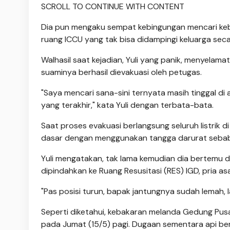
SCROLL TO CONTINUE WITH CONTENT
Dia pun mengaku sempat kebingungan mencari kebe
ruang ICCU yang tak bisa didampingi keluarga sec
Walhasil saat kejadian, Yuli yang panik, menyelama
suaminya berhasil dievakuasi oleh petugas.
"Saya mencari sana-sini ternyata masih tinggal di
yang terakhir," kata Yuli dengan terbata-bata.
Saat proses evakuasi berlangsung seluruh listrik d
dasar dengan menggunakan tangga darurat sebab l
Yuli mengatakan, tak lama kemudian dia bertemu de
dipindahkan ke Ruang Resusitasi (RES) IGD, pria as
"Pas posisi turun, bapak jantungnya sudah lemah, 
Seperti diketahui, kebakaran melanda Gedung Pu
pada Jumat (15/5) pagi. Dugaan sementara api beras