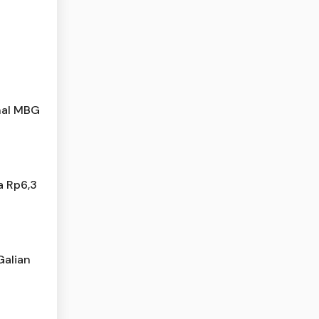
nal MBG
a Rp6,3
Galian