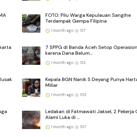
SMA
FOTO: Pilu Warga Kepulauan Sangihe
Terdampak Gempa Filipina
1 month ago
127
karta
7 SPPG di Banda Aceh Setop Operasio
karena Dana Belum...
1 month ago
123
Rusak
Kepala BGN Nanik S Deyang Punya Hart
Miliar
1 month ago
103
uga
Ledakan di Fatmawati Jaksel, 2 Pekerja 
Alami Luka di ...
1 month ago
107