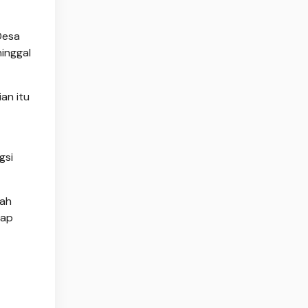
Desa
inggal
an itu
gsi
dah
tap