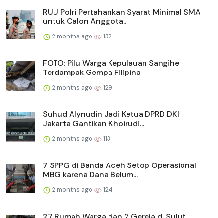
RUU Polri Pertahankan Syarat Minimal SMA
untuk Calon Anggota...
2 months ago
132
FOTO: Pilu Warga Kepulauan Sangihe
Terdampak Gempa Filipina
2 months ago
129
Suhud Alynudin Jadi Ketua DPRD DKI
Jakarta Gantikan Khoirudi...
2 months ago
113
7 SPPG di Banda Aceh Setop Operasional
MBG karena Dana Belum...
2 months ago
124
27 Rumah Warga dan 2 Gereja di Sulut