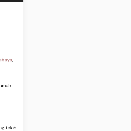
abaya
,
rumah
ng telah