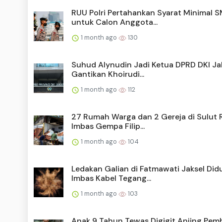
RUU Polri Pertahankan Syarat Minimal 
untuk Calon Anggota...
1 month ago
130
Suhud Alynudin Jadi Ketua DPRD DKI Ja
Gantikan Khoirudi...
1 month ago
112
27 Rumah Warga dan 2 Gereja di Sulut 
Imbas Gempa Filip...
1 month ago
104
Ledakan Galian di Fatmawati Jaksel Did
Imbas Kabel Tegang...
1 month ago
103
Anak 9 Tahun Tewas Digigit Anjing Pem