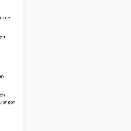
takan
nya
an
leh
ruangan
.