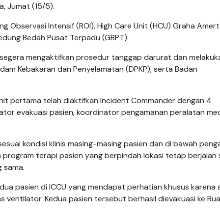
, Jumat (15/5).
g Observasi Intensif (ROI), High Care Unit (HCU) Graha Amert
 Gedung Bedah Pusat Terpadu (GBPT).
o segera mengaktifkan prosedur tanggap darurat dan melakuk
madam Kebakaran dan Penyelamatan (DPKP), serta Badan
nit pertama telah diaktifkan Incident Commander dengan 4
nator evakuasi pasien, koordinator pengamanan peralatan med
 sesuai kondisi klinis masing-masing pasien dan di bawah pen
program terapi pasien yang berpindah lokasi tetap berjalan 
g sama.
 dua pasien di ICCU yang mendapat perhatian khusus karena
s ventilator. Kedua pasien tersebut berhasil dievakuasi ke Ru