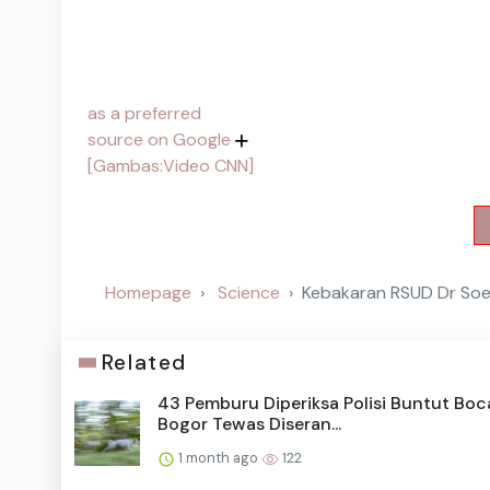
as a preferred
source on Google
[Gambas:Video CNN]
Homepage
Science
Kebakaran RSUD Dr Soe
Related
43 Pemburu Diperiksa Polisi Buntut Boc
Bogor Tewas Diseran...
1 month ago
122