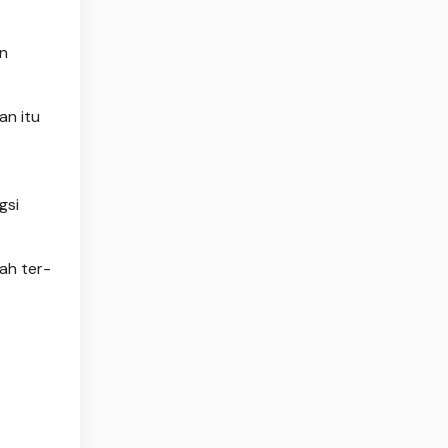
n
an itu
gsi
ah ter-