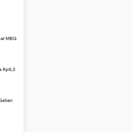
nal MBG
a Rp6,3
Galian