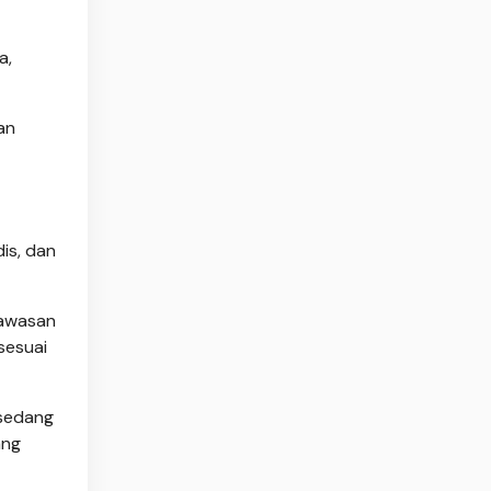
a,
an
is, dan
gawasan
sesuai
 sedang
ang