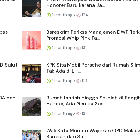
Honorer Baru karena Ja...
1 month ago
124
mbas
Bareskrim Periksa Manajemen DWP Terk
Promosi Whip Pink Ta...
1 month ago
131
D Sulut
KPK Sita Mobil Porsche dari Rumah Silm
Tak Ada di LH...
1 month ago
118
DA dan
Rumah Ibadah hingga Sekolah di Sangi
Hancur, Ada Gempa Sus...
1 month ago
124
Wali Kota Munafri Wajibkan OPD Makass
Sampah dari Su...