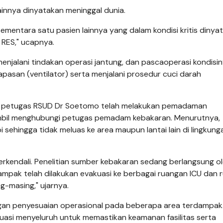
ainnya dinyatakan meninggal dunia.
. Sementara satu pasien lainnya yang dalam kondisi kritis dinya
 RES," ucapnya.
enjalani tindakan operasi jantung, dan pascaoperasi kondisi
pasan (ventilator) serta menjalani prosedur cuci darah
m petugas RSUD Dr Soetomo telah melakukan pemadaman
ambil menghubungi petugas pemadam kebakaran. Menurutnya,
i sehingga tidak meluas ke area maupun lantai lain di lingkung
n terkendali. Penelitian sumber kebakaran sedang berlangsung o
ampak telah dilakukan evakuasi ke berbagai ruangan ICU dan 
g-masing," ujarnya.
engan penyesuaian operasional pada beberapa area terdampak
asi menyeluruh untuk memastikan keamanan fasilitas serta