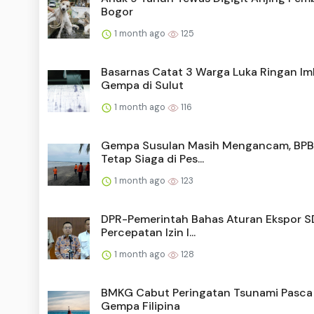
Bogor
1 month ago
125
Basarnas Catat 3 Warga Luka Ringan I
Gempa di Sulut
1 month ago
116
Gempa Susulan Masih Mengancam, BPB
Tetap Siaga di Pes...
1 month ago
123
DPR-Pemerintah Bahas Aturan Ekspor S
Percepatan Izin I...
1 month ago
128
BMKG Cabut Peringatan Tsunami Pasca
Gempa Filipina