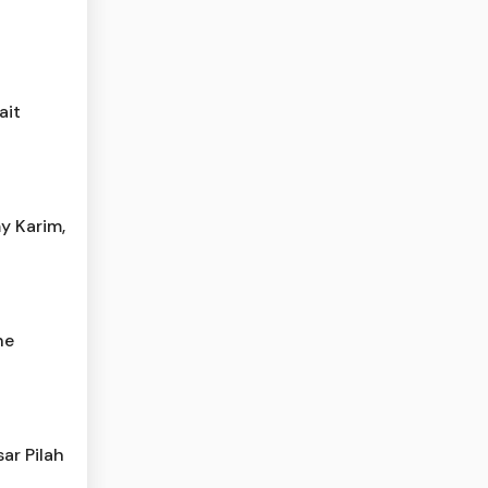
ait
y Karim,
he
ar Pilah