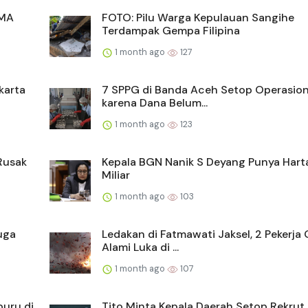
SMA
FOTO: Pilu Warga Kepulauan Sangihe
Terdampak Gempa Filipina
1 month ago
127
karta
7 SPPG di Banda Aceh Setop Operasio
karena Dana Belum...
1 month ago
123
Rusak
Kepala BGN Nanik S Deyang Punya Hart
Miliar
1 month ago
103
uga
Ledakan di Fatmawati Jaksel, 2 Pekerja 
Alami Luka di ...
1 month ago
107
buru di
Tito Minta Kepala Daerah Setop Rekrut