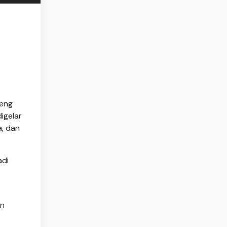
teng
igelar
a, dan
adi
an