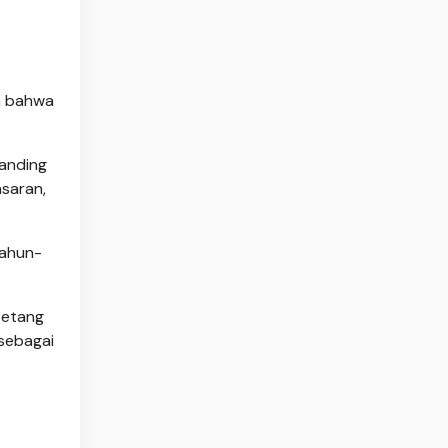
h bahwa
anding
saran,
tahun-
Betang
 sebagai