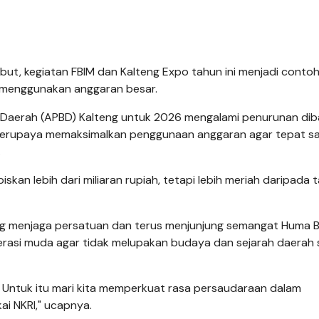
ut, kegiatan FBIM dan Kalteng Expo tahun ini menjadi conto
s menggunakan anggaran besar.
a Daerah (APBD) Kalteng untuk 2026 mengalami penurunan dib
berupaya memaksimalkan penggunaan anggaran agar tepat sa
.
kan lebih dari miliaran rupiah, tetapi lebih meriah daripada 
eng menjaga persatuan dan terus menjunjung semangat Huma 
nerasi muda agar tidak melupakan budaya dan sejarah daerah
 Untuk itu mari kita memperkuat rasa persaudaraan dalam
i NKRI," ucapnya.