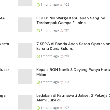
1 month ago
102
SMA
FOTO: Pilu Warga Kepulauan Sangihe
Terdampak Gempa Filipina
1 month ago
127
karta
7 SPPG di Banda Aceh Setop Operasio
karena Dana Belum...
1 month ago
123
Rusak
Kepala BGN Nanik S Deyang Punya Hart
Miliar
1 month ago
103
uga
Ledakan di Fatmawati Jaksel, 2 Pekerja 
Alami Luka di ...
1 month ago
107