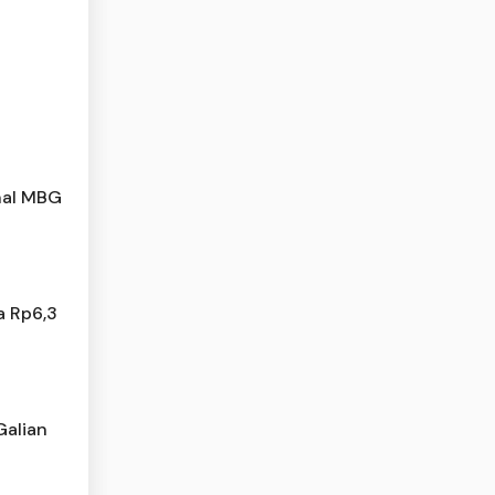
nal MBG
a Rp6,3
Galian