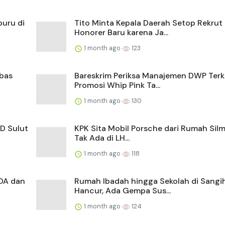
buru di
Tito Minta Kepala Daerah Setop Rekrut
Honorer Baru karena Ja...
1 month ago
123
mbas
Bareskrim Periksa Manajemen DWP Terk
Promosi Whip Pink Ta...
1 month ago
130
D Sulut
KPK Sita Mobil Porsche dari Rumah Silm
Tak Ada di LH...
1 month ago
118
DA dan
Rumah Ibadah hingga Sekolah di Sangi
Hancur, Ada Gempa Sus...
1 month ago
124