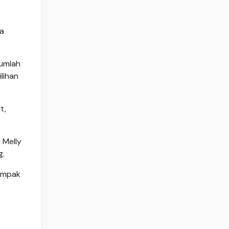
ya
jumlah
ilihan
t,
 Melly
g.
dampak