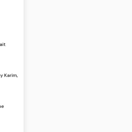
ait
y Karim,
he