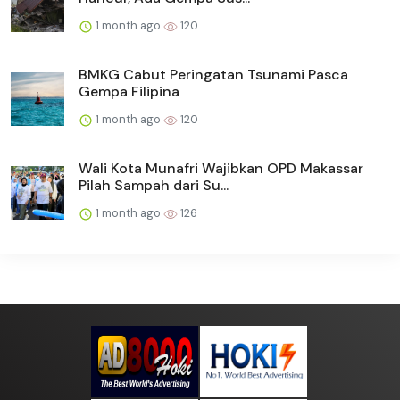
1 month ago
120
BMKG Cabut Peringatan Tsunami Pasca
Gempa Filipina
1 month ago
120
Wali Kota Munafri Wajibkan OPD Makassar
Pilah Sampah dari Su...
1 month ago
126