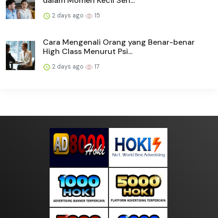
dalam Momen Kecil Seh...
2 days ago
15
Cara Mengenali Orang yang Benar-benar
High Class Menurut Psi...
2 days ago
17