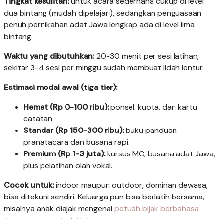
Tingkat kesulitan:
untuk acara sederhana cukup di level
dua bintang (mudah dipelajari), sedangkan penguasaan
penuh pernikahan adat Jawa lengkap ada di level lima
bintang.
Waktu yang dibutuhkan:
20-30 menit per sesi latihan,
sekitar 3-4 sesi per minggu sudah membuat lidah lentur.
Estimasi modal awal (tiga tier):
Hemat (Rp 0-100 ribu):
ponsel, kuota, dan kartu
catatan.
Standar (Rp 150-300 ribu):
buku panduan
pranatacara dan busana rapi.
Premium (Rp 1-3 juta):
kursus MC, busana adat Jawa,
plus pelatihan olah vokal.
Cocok untuk:
indoor maupun outdoor, dominan dewasa,
bisa ditekuni sendiri. Keluarga pun bisa berlatih bersama,
misalnya anak diajak mengenal
petuah bijak berbahasa