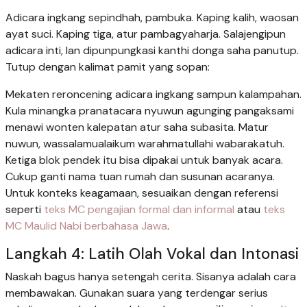
Adicara ingkang sepindhah, pambuka. Kaping kalih, waosan
ayat suci. Kaping tiga, atur pambagyaharja. Salajengipun
adicara inti, lan dipunpungkasi kanthi donga saha panutup.
Tutup dengan kalimat pamit yang sopan:
Mekaten reroncening adicara ingkang sampun kalampahan.
Kula minangka pranatacara nyuwun agunging pangaksami
menawi wonten kalepatan atur saha subasita. Matur
nuwun, wassalamualaikum warahmatullahi wabarakatuh.
Ketiga blok pendek itu bisa dipakai untuk banyak acara.
Cukup ganti nama tuan rumah dan susunan acaranya.
Untuk konteks keagamaan, sesuaikan dengan referensi
seperti
teks MC pengajian formal dan informal
atau
teks
MC Maulid Nabi berbahasa Jawa
.
Langkah 4: Latih Olah Vokal dan Intonasi
Naskah bagus hanya setengah cerita. Sisanya adalah cara
membawakan. Gunakan suara yang terdengar serius