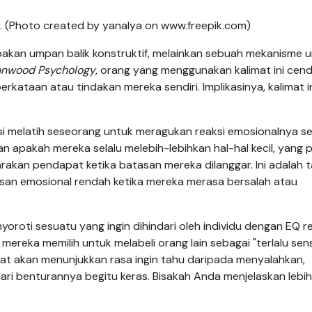
nt. (Photo created by yanalya on www.freepik.com)
rupakan umpan balik konstruktif, melainkan sebuah mekanisme 
onwood Psychology
, orang yang menggunakan kalimat ini cen
erkataan atau tindakan mereka sendiri. Implikasinya, kalimat i
i melatih seseorang untuk meragukan reaksi emosionalnya sen
n apakah mereka selalu melebih-lebihkan hal-hal kecil, yang 
kan pendapat ketika batasan mereka dilanggar. Ini adalah t
san emosional rendah ketika mereka merasa bersalah atau
oroti sesuatu yang ingin dihindari oleh individu dengan EQ r
eka memilih untuk melabeli orang lain sebagai "terlalu sensi
at akan menunjukkan rasa ingin tahu daripada menyalahkan,
i benturannya begitu keras. Bisakah Anda menjelaskan lebih 