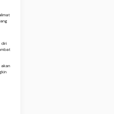
alimat
dang
diri
hambat
a akan
gkin