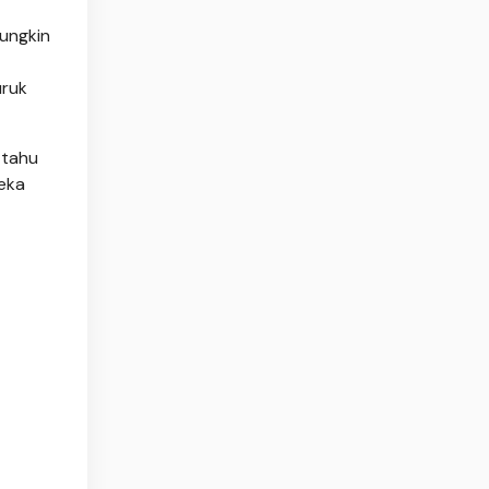
ungkin
uruk
 tahu
reka