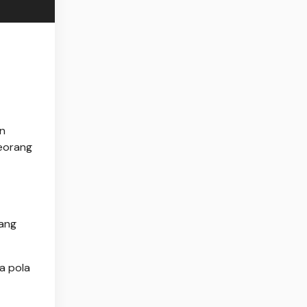
an
seorang
yang
a pola