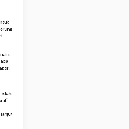
untuk
derung
ni
diri.
pada
aktik
endah.
tif"
lanjut