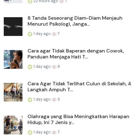
22 hours ago
7
8 Tanda Seseorang Diam-Diam Menjauh
Menurut Psikologi, Janga...
1 day ago
7
Cara agar Tidak Baperan dengan Cowok,
Panduan Menjaga Hati T...
1 day ago
8
Cara Agar Tidak Terlihat Culun di Sekolah, 4
Langkah Ampuh T...
1 day ago
9
Olahraga yang Bisa Meningkatkan Harapan
Hidup, Ini 7 Jenis y...
1 day ago
7