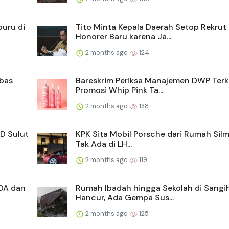
buru di
Tito Minta Kepala Daerah Setop Rekrut
Honorer Baru karena Ja...
2 months ago
124
mbas
Bareskrim Periksa Manajemen DWP Terk
Promosi Whip Pink Ta...
2 months ago
138
D Sulut
KPK Sita Mobil Porsche dari Rumah Silm
Tak Ada di LH...
2 months ago
119
DA dan
Rumah Ibadah hingga Sekolah di Sangi
Hancur, Ada Gempa Sus...
2 months ago
125