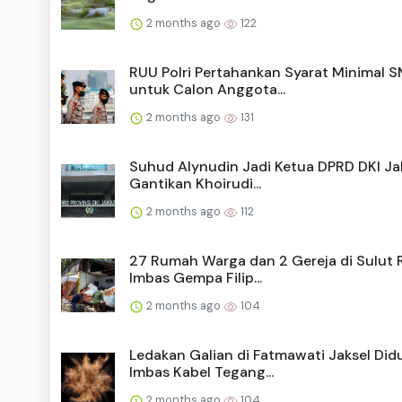
2 months ago
122
RUU Polri Pertahankan Syarat Minimal 
untuk Calon Anggota...
2 months ago
131
Suhud Alynudin Jadi Ketua DPRD DKI Ja
Gantikan Khoirudi...
2 months ago
112
27 Rumah Warga dan 2 Gereja di Sulut 
Imbas Gempa Filip...
2 months ago
104
Ledakan Galian di Fatmawati Jaksel Did
Imbas Kabel Tegang...
2 months ago
104