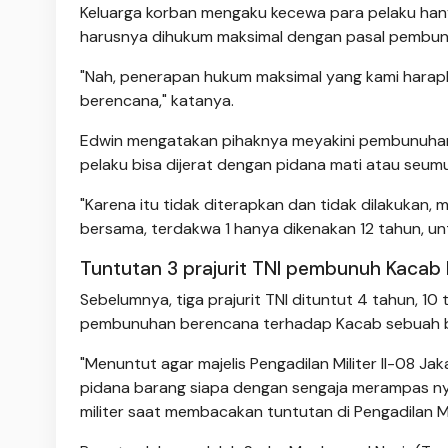
Keluarga korban mengaku kecewa para pelaku hany
harusnya dihukum maksimal dengan pasal pembu
"Nah, penerapan hukum maksimal yang kami harap
berencana," katanya.
Edwin mengatakan pihaknya meyakini pembunuhan 
pelaku bisa dijerat dengan pidana mati atau seumu
"Karena itu tidak diterapkan dan tidak dilakukan,
bersama, terdakwa 1 hanya dikenakan 12 tahun, un
Tuntutan 3 prajurit TNI pembunuh Kacab
Sebelumnya, tiga prajurit TNI dituntut 4 tahun, 10 
pembunuhan berencana terhadap Kacab sebuah ban
"Menuntut agar majelis Pengadilan Militer II-08
pidana barang siapa dengan sengaja merampas nya
militer saat membacakan tuntutan di Pengadilan Mili