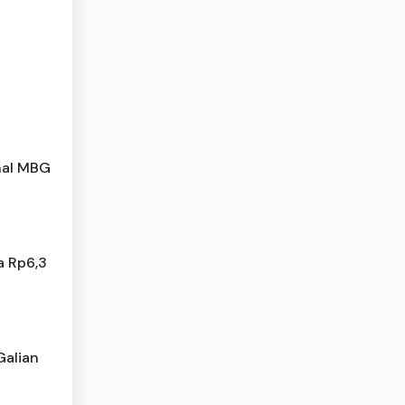
nal MBG
a Rp6,3
Galian