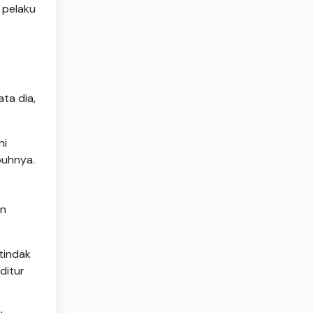
 pelaku
ta dia,
ni
buhnya.
an
tindak
ditur