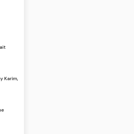
ait
y Karim,
he