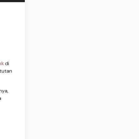
nk
di
ntutan
nya,
a