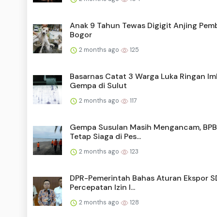
Anak 9 Tahun Tewas Digigit Anjing Pem
Bogor
2 months ago
125
Basarnas Catat 3 Warga Luka Ringan I
Gempa di Sulut
2 months ago
117
Gempa Susulan Masih Mengancam, BPB
Tetap Siaga di Pes...
2 months ago
123
DPR-Pemerintah Bahas Aturan Ekspor S
Percepatan Izin I...
2 months ago
128