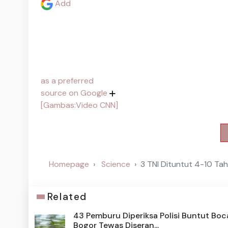
Add
as a preferred
source on Google
[Gambas:Video CNN]
Homepage
Science
3 TNI Dituntut 4-10 Ta
Related
43 Pemburu Diperiksa Polisi Buntut Boc
Bogor Tewas Diseran...