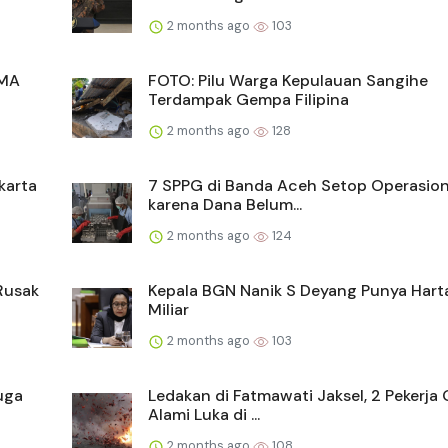
2 months ago
103
SMA
FOTO: Pilu Warga Kepulauan Sangihe
Terdampak Gempa Filipina
2 months ago
128
karta
7 SPPG di Banda Aceh Setop Operasio
karena Dana Belum...
2 months ago
124
Rusak
Kepala BGN Nanik S Deyang Punya Hart
Miliar
2 months ago
103
uga
Ledakan di Fatmawati Jaksel, 2 Pekerja 
Alami Luka di ...
2 months ago
108